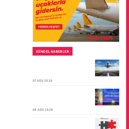
GÜNCEL HABERLER
SUNEXPRESS’IN ÜÇ GÜN
ÜST ÜSTE GÜNLÜK
YOLCU SAYISI 71 BINI AŞTI
07 AĞU 2026
HITIT BILIŞIM 500’DE
SEKTÖREL YAZILIM
BIRINCISI
06 AĞU 2026
CORENDON’DAN YAKIT
VERIMLILIĞI VE