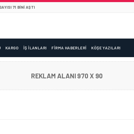
YISI 71 BINI AŞTI
U
KARGO
İŞ İLANLARI
FIRMA HABERLERI
KÖŞE YAZILARI
REKLAM ALANI 970 X 90
TAŞIMA REKORU