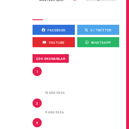
SOSYAL MEDYADA BIZ
FACEBOOK
X / TWITTER
YOUTUBE
WHATSAPP
ÇOK OKUNANLAR
HITIT, 2024’ÜN IKINCI
1
ÇEYREĞINDE SATIŞ GELIRLERINI
YÜZDE 21 ARTIRARAK 15,2
MILYON DOLARA ULAŞTIRDI
10 AĞU 2024
ÇUKUROVA ULUSLARARASI
2
HAVALIMANI AÇILDI
11 AĞU 2024
ÇUKUROVA ULUSLARARASI
3
HAVALIMANI İLK YOLCULARINI