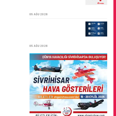
SÜRDÜRÜLEBILIRLIK IÇIN
İŞ BIRLIĞI!
05 AĞU 2026
AIR ASTANA’DAN 2026
YILI İLK YARI FINANSAL
VE OPERASYONEL
SONUÇLARI!
05 AĞU 2026