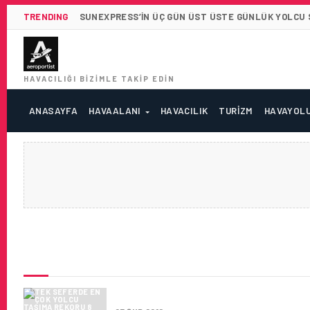
TRENDING
SUNEXPRESS’IN ÜÇ GÜN ÜST ÜSTE GÜNLÜK YOLCU SA
HAVACILIĞI BIZIMLE TAKIP EDIN
ANASAYFA
HAVAALANI
HAVACILIK
TURIZM
HAVAYOL
SON HABERLER
TEK SEFERDE EN ÇOK YOLCU 