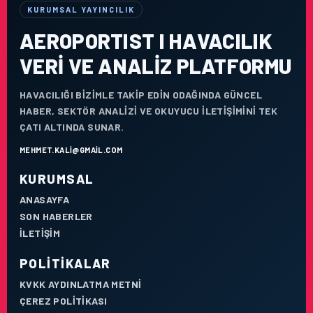
KURUMSAL YAYINCILIK
AEROPORTIST I HAVACILIK
VERI VE ANALIZ PLATFORMU
HAVACILIĞI BIZIMLE TAKIP EDIN ODAĞINDA GÜNCEL
HABER, SEKTÖR ANALIZI VE OKUYUCU ILETIŞIMINI TEK
ÇATI ALTINDA SUNAR.
MEHMET.KALI@GMAIL.COM
KURUMSAL
ANASAYFA
SON HABERLER
İLETIŞIM
POLITIKALAR
KVKK AYDINLATMA METNI
ÇEREZ POLITIKASI