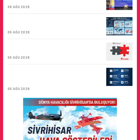
BIRINCISI
06 AĞU 2026
TURKISH CARGO, DÜNYANIN EN BÜYÜK
HAVA KARGO TAŞIYICISI
05 AĞU 2026
CORENDON’DAN YAKIT VERIMLILIĞI VE
SÜRDÜRÜLEBILIRLIK IÇIN İŞ BIRLIĞI!
05 AĞU 2026
AIR ASTANA’DAN 2026 YILI İLK YARI
FINANSAL VE OPERASYONEL
SONUÇLARI!
05 AĞU 2026