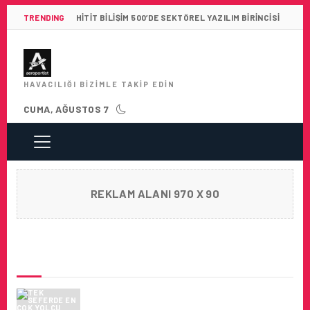
TRENDING
HITIT BILIŞIM 500’DE SEKTÖREL YAZILIM BIRINCISI
HAVACILIĞI BIZIMLE TAKIP EDIN
CUMA, AĞUSTOS 7
REKLAM ALANI 970 X 90
SON HABERLER
TEK SEFERDE EN ÇOK YOLCU TAŞIMA
REKORU