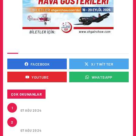
SOSYAL MEDYADA BIZ
FACEBOOK
X / TWITTER
YOUTUBE
WHATSAPP
ÇOK OKUNANLAR
TURKISH CARGO’NUN DUYURUSU
1
07 AĞU 2024
CONDOR ILE DIREKT ANTALYA’DAN ALMANYA’NIN
2
5 ŞEHRINE UÇUŞLAR
07 AĞU 2024