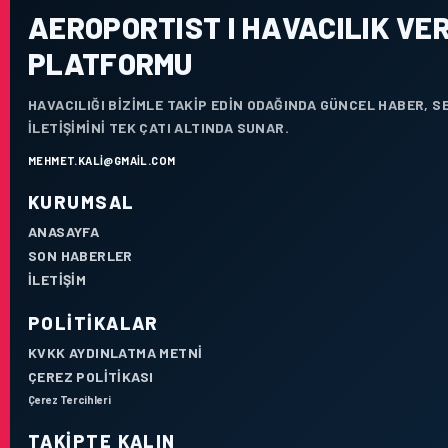
AEROPORTIST I HAVACILIK VER
PLATFORMU
HAVACILIĞI BIZIMLE TAKIP EDIN ODAĞINDA GÜNCEL HABER, 
ILETIŞIMINI TEK ÇATI ALTINDA SUNAR.
MEHMET.KALI@GMAIL.COM
KURUMSAL
ANASAYFA
SON HABERLER
İLETIŞIM
POLITIKALAR
KVKK AYDINLATMA METNI
ÇEREZ POLITIKASI
Çerez Tercihleri
TAKIPTE KALIN