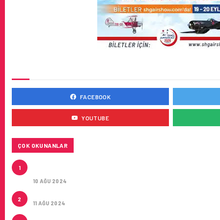
SOSYAL MEDYADA BIZ
FACEBOOK
YOUTUBE
ÇOK OKUNANLAR
HITIT, 2024’ÜN IKINCI ÇEYREĞINDE SATIŞ GELIRLER
1
MILYON DOLARA ULAŞTIRDI
10 AĞU 2024
ÇUKUROVA ULUSLARARASI HAVALIMANI AÇILDI
2
11 AĞU 2024
ÇUKUROVA ULUSLARARASI HAVALIMANI İLK YOLCULA