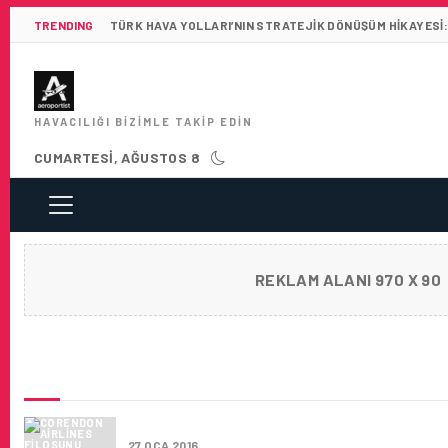
TRENDING
TÜRK HAVA YOLLARI’NIN STRATEJIK DÖNÜŞÜM HIKAYESI:
HAVACILIĞI BIZIMLE TAKIP EDIN
CUMARTESI, AĞUSTOS 8
REKLAM ALANI 970 X 90
SON HABERLER
CORENDON AIRLINES FILOSUNU YENILIYOR
27 OCA 2016