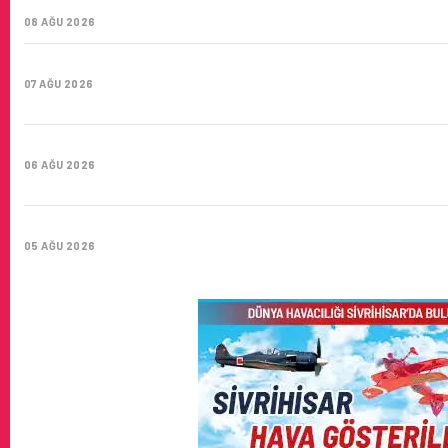
YÜZYIL GÖKTÜRKLERI
08 AĞU 2026
SUNEXPRESS’IN ÜÇ GÜN ÜST ÜSTE GÜNLÜK YOLCU SAYISI 
07 AĞU 2026
HITIT BILIŞIM 500’DE SEKTÖREL YAZILIM BIRINCISI
06 AĞU 2026
CORENDON’DAN YAKIT VERIMLILIĞI VE SÜRDÜRÜLEBILIRLIK 
05 AĞU 2026