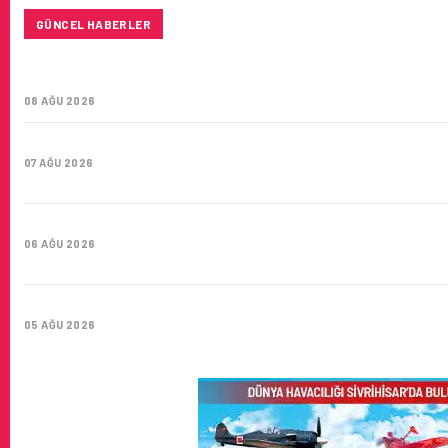
GÜNCEL HABERLER
TÜRK HAVA YOLLARI’NIN STRATEJIK DÖNÜŞÜM HIKAYESI: 
YÜZYIL GÖKTÜRKLERI
08 AĞU 2026
SUNEXPRESS’IN ÜÇ GÜN ÜST ÜSTE GÜNLÜK YOLCU SAYISI 
07 AĞU 2026
HITIT BILIŞIM 500’DE SEKTÖREL YAZILIM BIRINCISI
06 AĞU 2026
CORENDON’DAN YAKIT VERIMLILIĞI VE SÜRDÜRÜLEBILIRLIK 
05 AĞU 2026