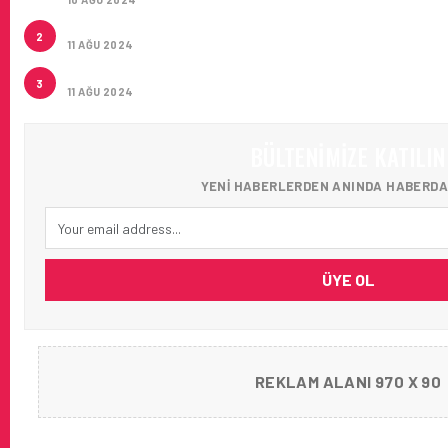
ÇUKUROVA ULUSLARARASI HAVALIMANI AÇILDI
2
11 AĞU 2024
ÇUKUROVA ULUSLARARASI HAVALIMANI İLK YOLCULA
3
11 AĞU 2024
BÜLTENIMIZE KATILIN
YENI HABERLERDEN ANINDA HABERDA
ÜYE OL
REKLAM ALANI 970 X 90