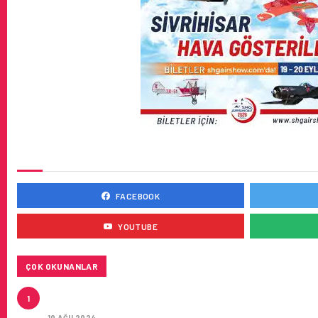
SOSYAL MEDYADA BIZ
FACEBOOK
YOUTUBE
ÇOK OKUNANLAR
HITIT, 2024’ÜN IKINCI ÇEYREĞINDE SATIŞ GELIRLER
1
MILYON DOLARA ULAŞTIRDI
10 AĞU 2024