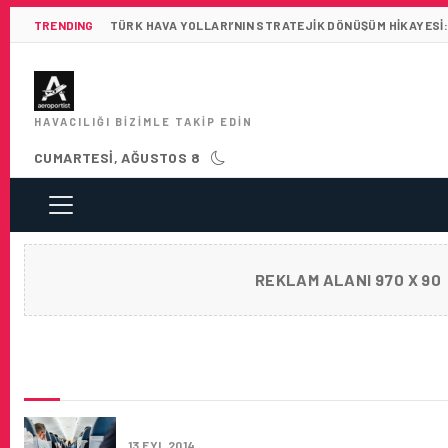
TRENDING
TÜRK HAVA YOLLARI’NIN STRATEJIK DÖNÜŞÜM HIKAYESI:
HAVACILIĞI BIZIMLE TAKIP EDIN
CUMARTESI, AĞUSTOS 8
REKLAM ALANI 970 X 90
SON HABERLER
TÜRK HAVA YOLLARI MOBIL UYGULAMASI ŞI
13 EYL 2014