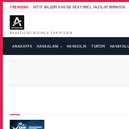
TRENDING
HITIT BILIŞIM 500’DE SEKTÖREL YAZILIM BIRINCISI
HAVACILIĞI BIZIMLE TAKIP EDIN
ANASAYFA
HAVAALANI
HAVACILIK
TURIZM
HAVAYOL
SON HABERLER
İSTANBUL SABIHA GÖKÇEN HA