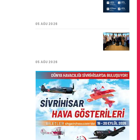
YILI İLK YARI FINANSAL
VE OPERASYONEL
SONUÇLARI!
05 AĞU 2026
İSTANBUL VALI
YARDIMCISI BEKIR
DINKIRCI’DEN KONTROL
KULESI’NE ZIYARET
05 AĞU 2026