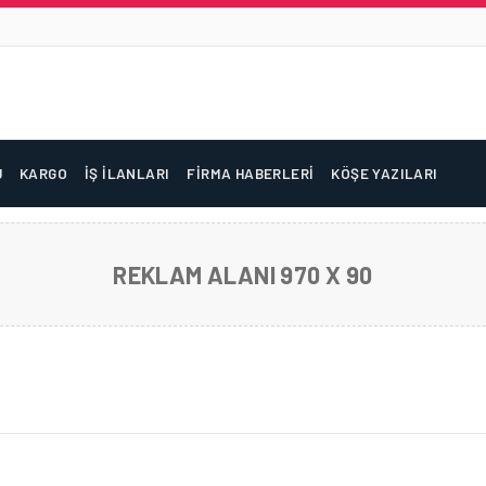
U
KARGO
İŞ İLANLARI
FIRMA HABERLERI
KÖŞE YAZILARI
REKLAM ALANI 970 X 90
VALIMANI, GENÇ YETENEKLERI SAWYOU MT PROG