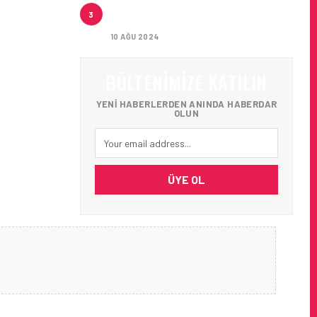
THY TEMMUZ 2024 TRAFIK
3
SONUÇLARI AÇIKLANDI
10 AĞU 2024
BÜLTENIMIZE KATILIN
YENI HABERLERDEN ANINDA HABERDAR
OLUN
ÜYE OL