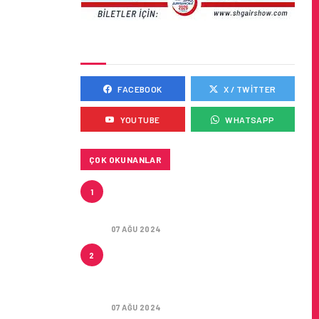
SOSYAL MEDYADA BIZ
FACEBOOK
X / TWITTER
YOUTUBE
WHATSAPP
ÇOK OKUNANLAR
CONDOR ILE DIREKT
1
ANTALYA’DAN ALMANYA’NIN 5
ŞEHRINE UÇUŞLAR
07 AĞU 2024
ARTAN SICAKLIKLAR
2
BOZULABILIR ÜRÜN
TAŞIMACILIĞINI ZORUNLU HALE
GETIRIYOR
07 AĞU 2024