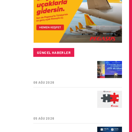
GÜNCEL HABERLER
HITIT BILIŞIM 500’DE
SEKTÖREL YAZILIM
BIRINCISI
06 AĞU 2026
CORENDON’DAN YAKIT
VERIMLILIĞI VE
SÜRDÜRÜLEBILIRLIK IÇIN
İŞ BIRLIĞI!
05 AĞU 2026
AIR ASTANA’DAN 2026