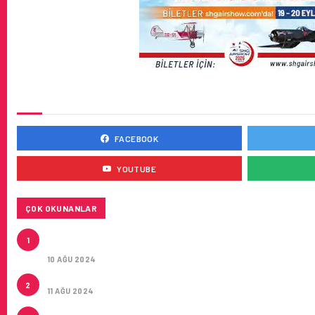
SOSYAL MEDYADA BIZ
FACEBOOK
YOUTUBE
ÇOK OKUNANLAR
HITIT, 2024’ÜN IKINCI ÇEYREĞINDE SATIŞ GELIRLER
1
MILYON DOLARA ULAŞTIRDI
10 AĞU 2024
ÇUKUROVA ULUSLARARASI HAVALIMANI AÇILDI
2
11 AĞU 2024
ÇUKUROVA ULUSLARARASI HAVALIMANI İLK YOLCULA