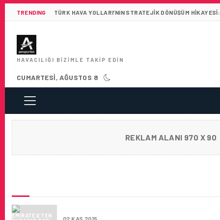
TRENDING
TÜRK HAVA YOLLARI’NIN STRATEJIK DÖNÜŞÜM HIKAYESI:
HAVACILIĞI BIZIMLE TAKIP EDIN
CUMARTESI, AĞUSTOS 8
REKLAM ALANI 970 X 90
SON HABERLER
EMIRATES’TEN DUBAI’YE ÖZEL INDIRIM FIRS
02 KAS 2015