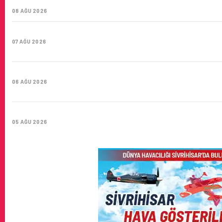
YÜZYIL GÖKTÜRKLERI
08 AĞU 2026
SUNEXPRESS’IN ÜÇ GÜN ÜST ÜSTE GÜNLÜK YOLCU SAYISI 
07 AĞU 2026
HITIT BILIŞIM 500’DE SEKTÖREL YAZILIM BIRINCISI
06 AĞU 2026
CORENDON’DAN YAKIT VERIMLILIĞI VE SÜRDÜRÜLEBILIRLIK 
05 AĞU 2026