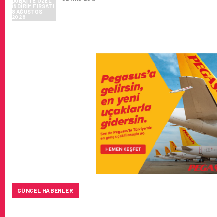
GÜNCEL HABERLER
TÜRK HAVA YOLLARI’NIN STRATEJIK DÖNÜŞÜM HIKAYESI: 