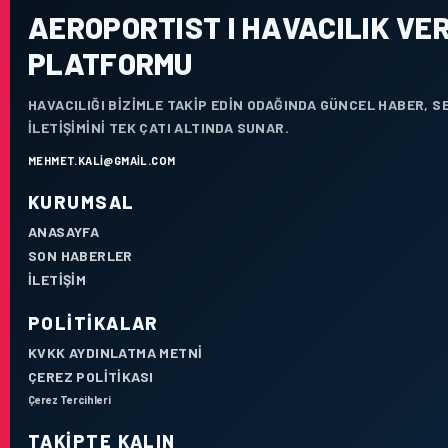
AEROPORTIST I HAVACILIK VER
PLATFORMU
HAVACILIĞI BIZIMLE TAKIP EDIN ODAĞINDA GÜNCEL HABER, 
ILETIŞIMINI TEK ÇATI ALTINDA SUNAR.
MEHMET.KALI@GMAIL.COM
KURUMSAL
ANASAYFA
SON HABERLER
İLETIŞIM
POLITIKALAR
KVKK AYDINLATMA METNI
ÇEREZ POLITIKASI
Çerez Tercihleri
TAKIPTE KALIN