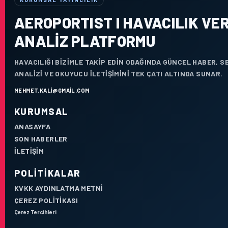
AEROPORTIST I HAVACILIK VER
ANALIZ PLATFORMU
HAVACILIĞI BIZIMLE TAKIP EDIN ODAĞINDA GÜNCEL HABER, 
ANALIZI VE OKUYUCU ILETIŞIMINI TEK ÇATI ALTINDA SUNAR.
MEHMET.KALI@GMAIL.COM
KURUMSAL
ANASAYFA
SON HABERLER
İLETIŞIM
POLITIKALAR
KVKK AYDINLATMA METNI
ÇEREZ POLITIKASI
Çerez Tercihleri