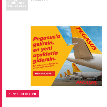
GÜNCEL HABERLER
SUNEXPRESS’IN ÜÇ GÜN ÜST ÜSTE GÜNLÜK YOLCU