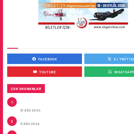
SOSYAL MEDYADA BIZ
FACEBOOK
X / TWITTE
YOUTUBE
WHATSAP
ÇOK OKUNANLAR
HITIT, 2024’ÜN IKINCI ÇEYREĞINDE SATIŞ GELIRLER
1
21 ARTIRARAK 15,2 MILYON DOLARA ULAŞTIRDI
10 AĞU 2024
ÇUKUROVA ULUSLARARASI HAVALIMANI AÇILDI
2
11 AĞU 2024
ÇUKUROVA ULUSLARARASI HAVALIMANI İLK YOLCUL