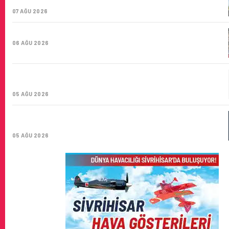
SAYISI 71 BINI AŞTI
07 AĞU 2026
HITIT BILIŞIM 500’DE SEKTÖREL YAZILIM BIRINCISI
06 AĞU 2026
CORENDON’DAN YAKIT VERIMLILIĞI VE
SÜRDÜRÜLEBILIRLIK IÇIN İŞ BIRLIĞI!
05 AĞU 2026
AIR ASTANA’DAN 2026 YILI İLK YARI FINANSAL VE
OPERASYONEL SONUÇLARI!
05 AĞU 2026