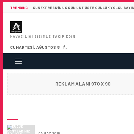
TRENDING
SUNEXPRESS’IN ÜÇ GÜN ÜST ÜSTE GÜNLÜK YOLCU SAYISI 
HAVACILIĞI BIZIMLE TAKIP EDIN
CUMARTESI, AĞUSTOS 8
REKLAM ALANI 970 X 90
SON HABERLER
KÜÇÜK DOSTLARIMIZ ILE UÇAK YOLCULUĞU
04 HAZ 2018