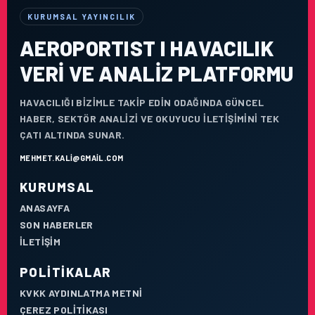
KURUMSAL YAYINCILIK
AEROPORTIST I HAVACILIK
VERI VE ANALIZ PLATFORMU
HAVACILIĞI BIZIMLE TAKIP EDIN ODAĞINDA GÜNCEL
HABER, SEKTÖR ANALIZI VE OKUYUCU ILETIŞIMINI TEK
ÇATI ALTINDA SUNAR.
MEHMET.KALI@GMAIL.COM
KURUMSAL
ANASAYFA
SON HABERLER
İLETIŞIM
POLITIKALAR
KVKK AYDINLATMA METNI
ÇEREZ POLITIKASI