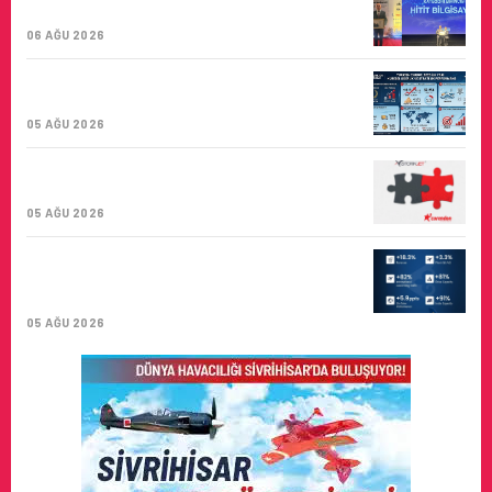
BIRINCISI
06 AĞU 2026
TURKISH CARGO, DÜNYANIN EN BÜYÜK
HAVA KARGO TAŞIYICISI
05 AĞU 2026
CORENDON’DAN YAKIT VERIMLILIĞI VE
SÜRDÜRÜLEBILIRLIK IÇIN İŞ BIRLIĞI!
05 AĞU 2026
AIR ASTANA’DAN 2026 YILI İLK YARI
FINANSAL VE OPERASYONEL
SONUÇLARI!
05 AĞU 2026