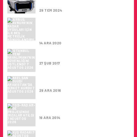
HAYATA GEÇTI
29 TEM 2024
AIRBUS, AVRUPA’NIN RADAR UYDULARI
IÇIN ILK BEŞ METRELIK
KONUŞLANDIRILABILIR REFLEKTÖRÜNÜ
BAŞARIYLA SUNDU
14 ARA 2020
İSTANBUL YENI HAVALIMANI’NIN
GÜVENLIĞINI ÜSTLENDI!
27 ŞUB 2017
ASELSAN SUUDI ARABISTAN’DA ŞIRKET
KURDU
29 ARA 2016
FOD-RAD AR-GE PROJESINDE İMZALAR
ATILDI
19 ARA 2014
KUŞ RADARI