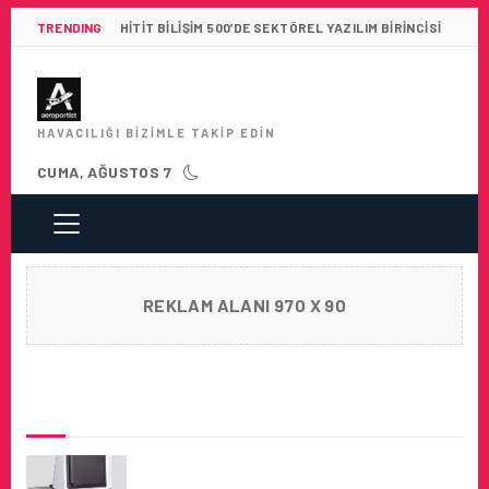
TRENDING
HITIT BILIŞIM 500’DE SEKTÖREL YAZILIM BIRINCISI
HAVACILIĞI BIZIMLE TAKIP EDIN
CUMA, AĞUSTOS 7
REKLAM ALANI 970 X 90
SON HABERLER
DÜNYANIN ILK TRAFIK RADAR SISTEMI
TRAFIDAR, CUBE INCUBATION’DA