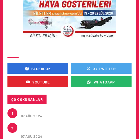
SOSYAL MEDYADA BIZ
FACEBOOK
X / TWITTER
YOUTUBE
WHATSAPP
ÇOK OKUNANLAR
TURKISH CARGO’NUN DUYURUSU
1
07 AĞU 2024
CONDOR ILE DIREKT ANTALYA’DAN ALMANYA’NIN
2
5 ŞEHRINE UÇUŞLAR
07 AĞU 2024