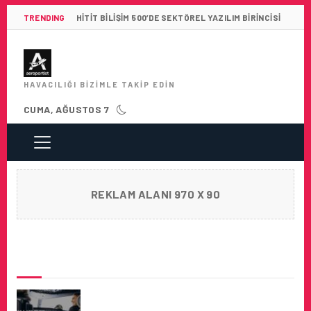
TRENDING
HITIT BILIŞIM 500’DE SEKTÖREL YAZILIM BIRINCISI
HAVACILIĞI BIZIMLE TAKIP EDIN
CUMA, AĞUSTOS 7
REKLAM ALANI 970 X 90
SON HABERLER
AIR ASTANA, SÃO PAULO’DA PILOT
ROADSHOW DÜZENLIYOR!