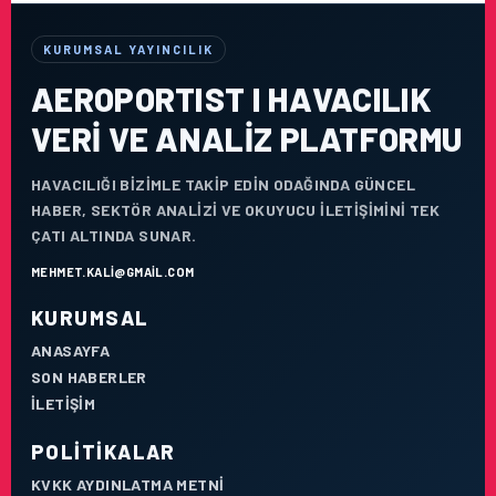
KURUMSAL YAYINCILIK
AEROPORTIST I HAVACILIK
VERI VE ANALIZ PLATFORMU
HAVACILIĞI BIZIMLE TAKIP EDIN ODAĞINDA GÜNCEL
HABER, SEKTÖR ANALIZI VE OKUYUCU ILETIŞIMINI TEK
ÇATI ALTINDA SUNAR.
MEHMET.KALI@GMAIL.COM
KURUMSAL
ANASAYFA
SON HABERLER
İLETIŞIM
POLITIKALAR
KVKK AYDINLATMA METNI