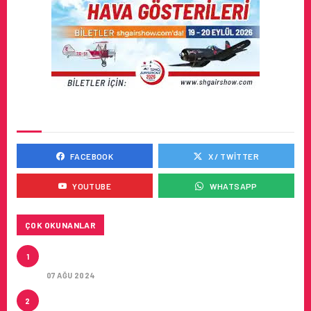
SOSYAL MEDYADA BIZ
FACEBOOK
X / TWITTER
YOUTUBE
WHATSAPP
ÇOK OKUNANLAR
CONDOR ILE DIREKT ANTALYA’DAN ALMANYA’NIN
1
5 ŞEHRINE UÇUŞLAR
07 AĞU 2024
ARTAN SICAKLIKLAR BOZULABILIR ÜRÜN
2
TAŞIMACILIĞINI ZORUNLU HALE GETIRIYOR