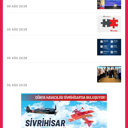
BIRINCISI
06 AĞU 2026
CORENDON’DAN YAKIT VERIMLILIĞI VE
SÜRDÜRÜLEBILIRLIK IÇIN İŞ BIRLIĞI!
05 AĞU 2026
AIR ASTANA’DAN 2026 YILI İLK YARI
FINANSAL VE OPERASYONEL
SONUÇLARI!
05 AĞU 2026
İSTANBUL VALI YARDIMCISI BEKIR
DINKIRCI’DEN KONTROL KULESI’NE
ZIYARET
05 AĞU 2026