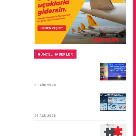
GÜNCEL HABERLER
HITIT BILIŞIM 500’DE
SEKTÖREL YAZILIM
BIRINCISI
06 AĞU 2026
TURKISH CARGO,
DÜNYANIN EN BÜYÜK
HAVA KARGO TAŞIYICISI
05 AĞU 2026
CORENDON’DAN YAKIT
VERIMLILIĞI VE