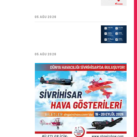
SÜRDÜRÜLEBILIRLIK IÇIN
İŞ BIRLIĞI!
05 AĞU 2026
AIR ASTANA’DAN 2026
YILI İLK YARI FINANSAL
VE OPERASYONEL
SONUÇLARI!
05 AĞU 2026