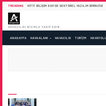
TRENDING
HITIT BILIŞIM 500’DE SEKTÖREL YAZILIM BIRINCISI
HAVACILIĞI BIZIMLE TAKIP EDIN
ANASAYFA
HAVAALANI
HAVACILIK
TURIZM
HAVAYOL
SON HABERLER
EMIRATES VE IATA, PILOT EĞI