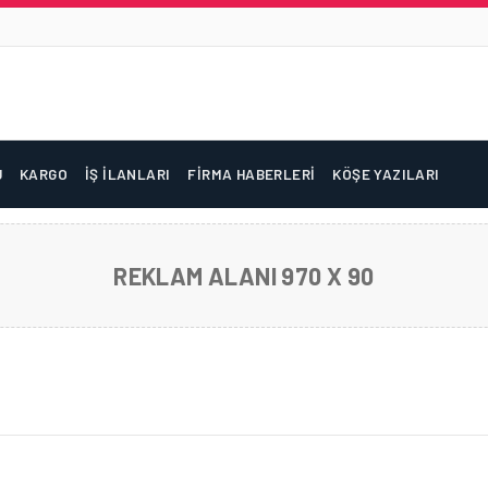
U
KARGO
İŞ İLANLARI
FIRMA HABERLERI
KÖŞE YAZILARI
REKLAM ALANI 970 X 90
TIMI VE UÇUŞ GÜVENLIĞINE DAIR EN IYI UYGULAM