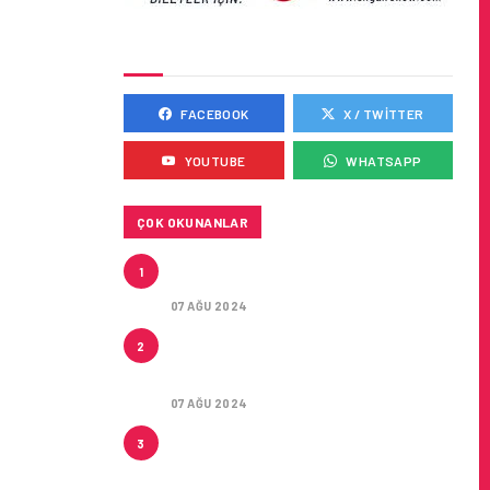
SOSYAL MEDYADA BIZ
FACEBOOK
X / TWITTER
YOUTUBE
WHATSAPP
ÇOK OKUNANLAR
TURKISH CARGO’NUN
1
DUYURUSU
07 AĞU 2024
CONDOR ILE DIREKT
2
ANTALYA’DAN ALMANYA’NIN 5
ŞEHRINE UÇUŞLAR
07 AĞU 2024
ARTAN SICAKLIKLAR
3
BOZULABILIR ÜRÜN
TAŞIMACILIĞINI ZORUNLU HALE