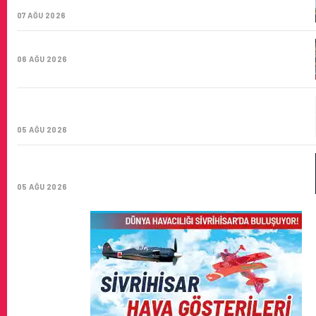
SAYISI 71 BINI AŞTI
07 AĞU 2026
HITIT BILIŞIM 500’DE SEKTÖREL YAZILIM BIRINCISI
06 AĞU 2026
CORENDON’DAN YAKIT VERIMLILIĞI VE
SÜRDÜRÜLEBILIRLIK IÇIN İŞ BIRLIĞI!
05 AĞU 2026
AIR ASTANA’DAN 2026 YILI İLK YARI FINANSAL VE
OPERASYONEL SONUÇLARI!
05 AĞU 2026