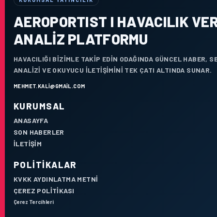
AEROPORTIST I HAVACILIK VER
ANALIZ PLATFORMU
HAVACILIĞI BIZIMLE TAKIP EDIN ODAĞINDA GÜNCEL HABER, 
ANALIZI VE OKUYUCU ILETIŞIMINI TEK ÇATI ALTINDA SUNAR.
MEHMET.KALI@GMAIL.COM
KURUMSAL
ANASAYFA
SON HABERLER
İLETIŞIM
POLITIKALAR
KVKK AYDINLATMA METNI
ÇEREZ POLITIKASI
Çerez Tercihleri