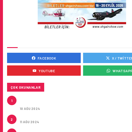
SOSYAL MEDYADA BIZ
FACEBOOK
X / TWITTE
YOUTUBE
WHATSAP
ÇOK OKUNANLAR
HITIT, 2024’ÜN IKINCI ÇEYREĞINDE SATIŞ GELIRLER
1
21 ARTIRARAK 15,2 MILYON DOLARA ULAŞTIRDI
10 AĞU 2024
ÇUKUROVA ULUSLARARASI HAVALIMANI AÇILDI
2
11 AĞU 2024
ÇUKUROVA ULUSLARARASI HAVALIMANI İLK YOLCUL