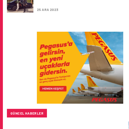
HIZMETINI YENIDEN BAŞLATIYOR
25 ARA 2023
GÜNCEL HABERLER
SUNEXPRESS’IN ÜÇ GÜN ÜST ÜSTE GÜNLÜK YOLCU