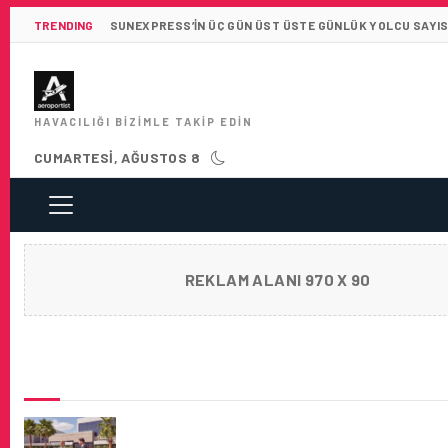
TRENDING
SUNEXPRESS’IN ÜÇ GÜN ÜST ÜSTE GÜNLÜK YOLCU SAYISI 
HAVACILIĞI BIZIMLE TAKIP EDIN
CUMARTESI, AĞUSTOS 8
REKLAM ALANI 970 X 90
SON HABERLER
EMIRATES, FIRST VE BUSINESS CLASS YOL
IÇIN TOKYO-HANEDA’DA ÖZEL ŞOFÖRLÜ TR