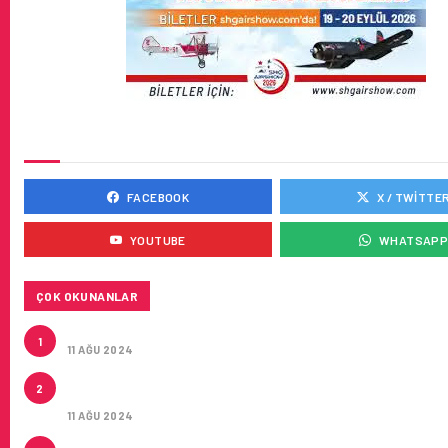
SOSYAL MEDYADA BIZ
FACEBOOK
X / TWITTE
YOUTUBE
WHATSAP
ÇOK OKUNANLAR
ÇUKUROVA ULUSLARARASI HAVALIMANI AÇILDI
1
11 AĞU 2024
THY IŞTIRAKLERI HAFTADA TOPLAM 161 UÇUŞLA Ç
2
HAVALIMANI UÇACAK
11 AĞU 2024
ÇUKUROVA ULUSLARARASI HAVALIMANI İLK YOLCUL