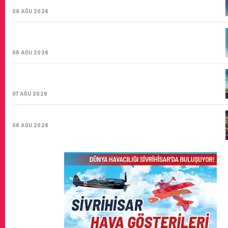
ŞIRKETI YOLDA!
09 AĞU 2026
TÜRK HAVA YOLLARI’NIN STRATEJIK DÖNÜŞÜM
HIKAYESI: YIRMIBIRINCI YÜZYIL GÖKTÜRKLERI
08 AĞU 2026
SUNEXPRESS’IN ÜÇ GÜN ÜST ÜSTE GÜNLÜK YOLCU
SAYISI 71 BINI AŞTI
07 AĞU 2026
HITIT BILIŞIM 500’DE SEKTÖREL YAZILIM BIRINCISI
06 AĞU 2026