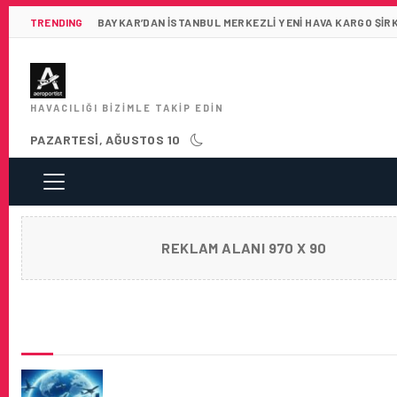
TRENDING
BAYKAR’DAN İSTANBUL MERKEZLI YENI HAVA KARGO ŞIR
HAVACILIĞI BIZIMLE TAKIP EDIN
PAZARTESI, AĞUSTOS 10
REKLAM ALANI 970 X 90
SON HABERLER
2024 YILINDA ASYA-PASIFIK BÖLGESI HAV
BÜYÜMESINI SIRTLADI!