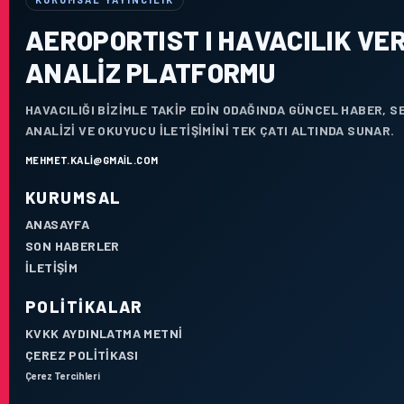
AEROPORTIST I HAVACILIK VER
ANALIZ PLATFORMU
HAVACILIĞI BIZIMLE TAKIP EDIN ODAĞINDA GÜNCEL HABER, 
ANALIZI VE OKUYUCU ILETIŞIMINI TEK ÇATI ALTINDA SUNAR.
MEHMET.KALI@GMAIL.COM
KURUMSAL
ANASAYFA
SON HABERLER
İLETIŞIM
POLITIKALAR
KVKK AYDINLATMA METNI
ÇEREZ POLITIKASI
Çerez Tercihleri