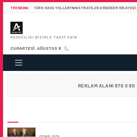
TRENDING
TÜRK HAVA YOLLARI’NIN STRATEJIK DÖNÜŞÜM HIKAYESI:
HAVACILIĞI BIZIMLE TAKIP EDIN
CUMARTESI, AĞUSTOS 8
REKLAM ALANI 970 X 90
SON HABERLER
IRAK ILE HAVACILIK ANLAŞMASI
03 NIS 2015