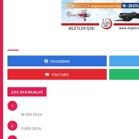
SOSYAL MEDYADA BIZ
FACEBOOK
YOUTUBE
ÇOK OKUNANLAR
HITIT, 2024’ÜN IKINCI ÇEYREĞINDE SATIŞ GELIRLER
1
MILYON DOLARA ULAŞTIRDI
10 AĞU 2024
ÇUKUROVA ULUSLARARASI HAVALIMANI AÇILDI
2
11 AĞU 2024
ÇUKUROVA ULUSLARARASI HAVALIMANI İLK YOLCULA