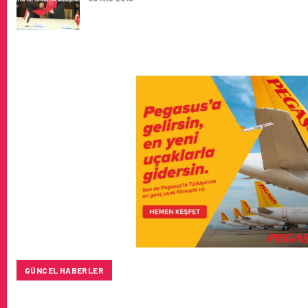
GÜNCEL HABERLER
TÜRK HAVA YOLLARI’NIN STRATEJIK DÖNÜŞÜM HIKAYESI: 