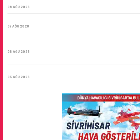
YÜZYIL GÖKTÜRKLERI
08 AĞU 2026
SUNEXPRESS’IN ÜÇ GÜN ÜST ÜSTE GÜNLÜK YOLCU SAYISI 
07 AĞU 2026
HITIT BILIŞIM 500’DE SEKTÖREL YAZILIM BIRINCISI
06 AĞU 2026
CORENDON’DAN YAKIT VERIMLILIĞI VE SÜRDÜRÜLEBILIRLIK 
05 AĞU 2026