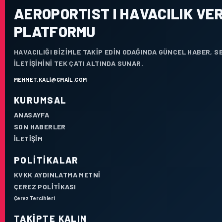
AEROPORTIST I HAVACILIK VER
PLATFORMU
HAVACILIĞI BIZIMLE TAKIP EDIN ODAĞINDA GÜNCEL HABER, 
ILETIŞIMINI TEK ÇATI ALTINDA SUNAR.
MEHMET.KALI@GMAIL.COM
KURUMSAL
ANASAYFA
SON HABERLER
İLETIŞIM
POLITIKALAR
KVKK AYDINLATMA METNI
ÇEREZ POLITIKASI
Çerez Tercihleri
TAKIPTE KALIN