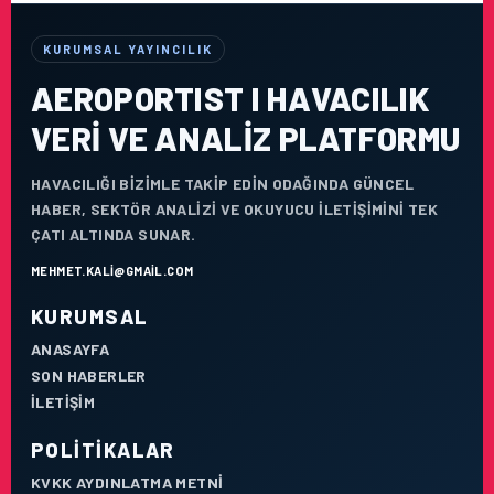
KURUMSAL YAYINCILIK
AEROPORTIST I HAVACILIK
VERI VE ANALIZ PLATFORMU
HAVACILIĞI BIZIMLE TAKIP EDIN ODAĞINDA GÜNCEL
HABER, SEKTÖR ANALIZI VE OKUYUCU ILETIŞIMINI TEK
ÇATI ALTINDA SUNAR.
MEHMET.KALI@GMAIL.COM
KURUMSAL
ANASAYFA
SON HABERLER
İLETIŞIM
POLITIKALAR
KVKK AYDINLATMA METNI