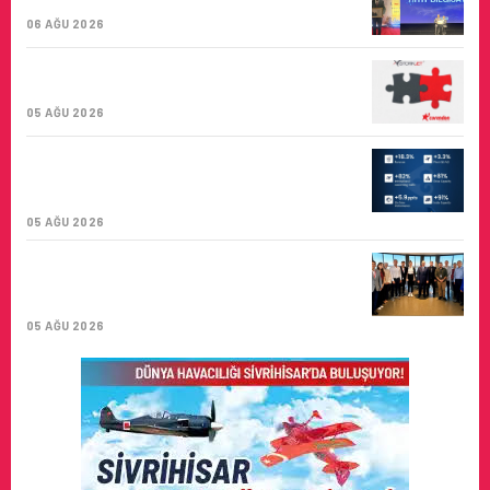
BIRINCISI
06 AĞU 2026
CORENDON’DAN YAKIT VERIMLILIĞI VE
SÜRDÜRÜLEBILIRLIK IÇIN İŞ BIRLIĞI!
05 AĞU 2026
AIR ASTANA’DAN 2026 YILI İLK YARI
FINANSAL VE OPERASYONEL
SONUÇLARI!
05 AĞU 2026
İSTANBUL VALI YARDIMCISI BEKIR
DINKIRCI’DEN KONTROL KULESI’NE
ZIYARET
05 AĞU 2026