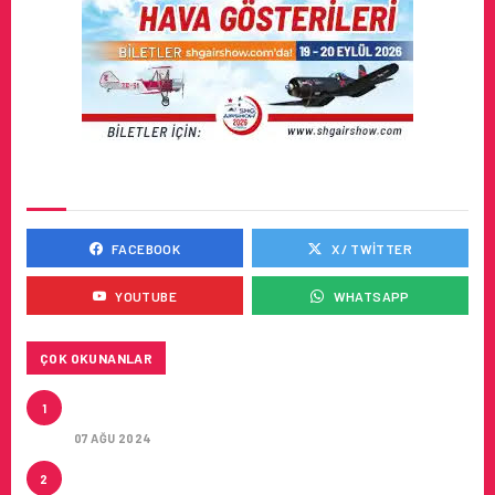
SOSYAL MEDYADA BIZ
FACEBOOK
X / TWITTER
YOUTUBE
WHATSAPP
ÇOK OKUNANLAR
CONDOR ILE DIREKT ANTALYA’DAN ALMANYA’NIN
1
5 ŞEHRINE UÇUŞLAR
07 AĞU 2024
ARTAN SICAKLIKLAR BOZULABILIR ÜRÜN
2
TAŞIMACILIĞINI ZORUNLU HALE GETIRIYOR