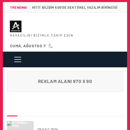
TRENDING
HITIT BILIŞIM 500’DE SEKTÖREL YAZILIM BIRINCISI
HAVACILIĞI BIZIMLE TAKIP EDIN
CUMA, AĞUSTOS 7
REKLAM ALANI 970 X 90
SON HABERLER
PISA UÇUŞLARI BAŞLADI
28 HAZ 2014