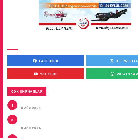
SOSYAL MEDYADA BIZ
FACEBOOK
X / TWITTE
YOUTUBE
WHATSAP
ÇOK OKUNANLAR
ÇUKUROVA ULUSLARARASI HAVALIMANI AÇILDI
1
11 AĞU 2024
THY IŞTIRAKLERI HAFTADA TOPLAM 161 UÇUŞLA Ç
2
HAVALIMANI UÇACAK
11 AĞU 2024
ÇUKUROVA ULUSLARARASI HAVALIMANI İLK YOLCUL