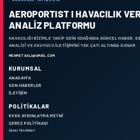
AEROPORTIST I HAVACILIK VER
ANALIZ PLATFORMU
HAVACILIĞI BIZIMLE TAKIP EDIN ODAĞINDA GÜNCEL HABER, 
ANALIZI VE OKUYUCU ILETIŞIMINI TEK ÇATI ALTINDA SUNAR.
MEHMET.KALI@GMAIL.COM
KURUMSAL
ANASAYFA
SON HABERLER
İLETIŞIM
POLITIKALAR
KVKK AYDINLATMA METNI
ÇEREZ POLITIKASI
Çerez Tercihleri