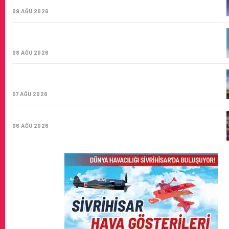
ŞIRKETI YOLDA!
09 AĞU 2026
TÜRK HAVA YOLLARI’NIN STRATEJIK DÖNÜŞÜM
HIKAYESI: YIRMIBIRINCI YÜZYIL GÖKTÜRKLERI
08 AĞU 2026
SUNEXPRESS’IN ÜÇ GÜN ÜST ÜSTE GÜNLÜK YOLCU
SAYISI 71 BINI AŞTI
07 AĞU 2026
HITIT BILIŞIM 500’DE SEKTÖREL YAZILIM BIRINCISI
06 AĞU 2026