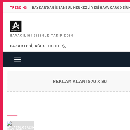
TRENDING
BAYKAR’DAN İSTANBUL MERKEZLI YENI HAVA KARGO ŞIR
HAVACILIĞI BIZIMLE TAKIP EDIN
PAZARTESI, AĞUSTOS 10
REKLAM ALANI 970 X 90
SON HABERLER
ATLASGLOBAL’IN İSTANBUL ATATÜRK HAVA
LONDRA STANSTED UÇUŞLARI 30 EKIM TAR