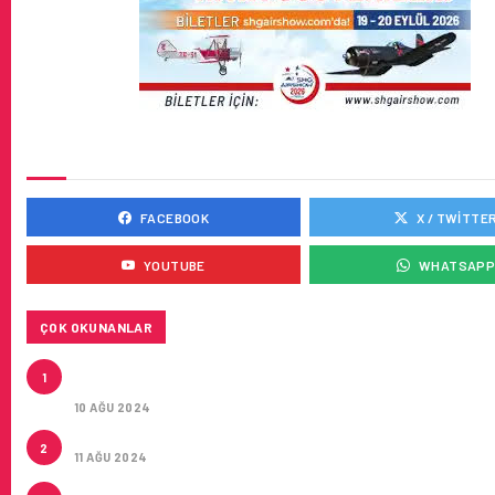
SOSYAL MEDYADA BIZ
FACEBOOK
X / TWITTE
YOUTUBE
WHATSAP
ÇOK OKUNANLAR
HITIT, 2024’ÜN IKINCI ÇEYREĞINDE SATIŞ GELIRLER
1
21 ARTIRARAK 15,2 MILYON DOLARA ULAŞTIRDI
10 AĞU 2024
ÇUKUROVA ULUSLARARASI HAVALIMANI AÇILDI
2
11 AĞU 2024
ÇUKUROVA ULUSLARARASI HAVALIMANI İLK YOLCUL