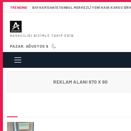
TRENDING
BAYKAR’DAN İSTANBUL MERKEZLI YENI HAVA KARGO ŞIR
HAVACILIĞI BIZIMLE TAKIP EDIN
PAZAR, AĞUSTOS 9
REKLAM ALANI 970 X 90
SON HABERLER
İSTANBUL HAVALIMANI’NDA KPP EĞITIMLERI
KAZANIYOR