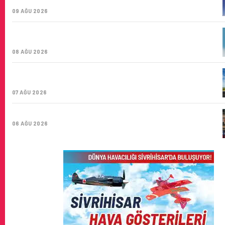
ŞIRKETI YOLDA!
09 AĞU 2026
TÜRK HAVA YOLLARI’NIN STRATEJIK DÖNÜŞÜM
HIKAYESI: YIRMIBIRINCI YÜZYIL GÖKTÜRKLERI
08 AĞU 2026
SUNEXPRESS’IN ÜÇ GÜN ÜST ÜSTE GÜNLÜK YOLCU
SAYISI 71 BINI AŞTI
07 AĞU 2026
HITIT BILIŞIM 500’DE SEKTÖREL YAZILIM BIRINCISI
06 AĞU 2026