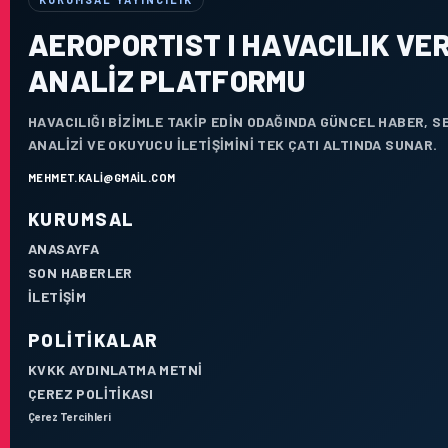
AEROPORTIST I HAVACILIK VER
ANALIZ PLATFORMU
HAVACILIĞI BIZIMLE TAKIP EDIN ODAĞINDA GÜNCEL HABER, 
ANALIZI VE OKUYUCU ILETIŞIMINI TEK ÇATI ALTINDA SUNAR.
MEHMET.KALI@GMAIL.COM
KURUMSAL
ANASAYFA
SON HABERLER
İLETIŞIM
POLITIKALAR
KVKK AYDINLATMA METNI
ÇEREZ POLITIKASI
Çerez Tercihleri