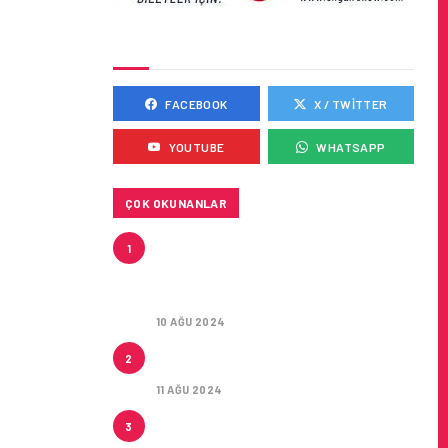
SOSYAL MEDYADA BIZ
FACEBOOK
X / TWITTER
YOUTUBE
WHATSAPP
ÇOK OKUNANLAR
HITIT, 2024’ÜN IKINCI
1
ÇEYREĞINDE SATIŞ GELIRLERINI
YÜZDE 21 ARTIRARAK 15,2
MILYON DOLARA ULAŞTIRDI
10 AĞU 2024
ÇUKUROVA ULUSLARARASI
2
HAVALIMANI AÇILDI
11 AĞU 2024
ÇUKUROVA ULUSLARARASI
3
HAVALIMANI İLK YOLCULARINI