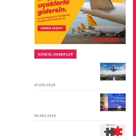
GÜNCEL HABERLER
SUNEXPRESS’IN ÜÇ GÜN
ÜST ÜSTE GÜNLÜK
YOLCU SAYISI 71 BINI AŞTI
07 AĞU 2026
HITIT BILIŞIM 500’DE
SEKTÖREL YAZILIM
BIRINCISI
06 AĞU 2026
CORENDON’DAN YAKIT
VERIMLILIĞI VE