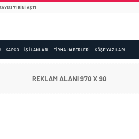
YISI 71 BINI AŞTI
U
KARGO
İŞ İLANLARI
FIRMA HABERLERI
KÖŞE YAZILARI
REKLAM ALANI 970 X 90
AK