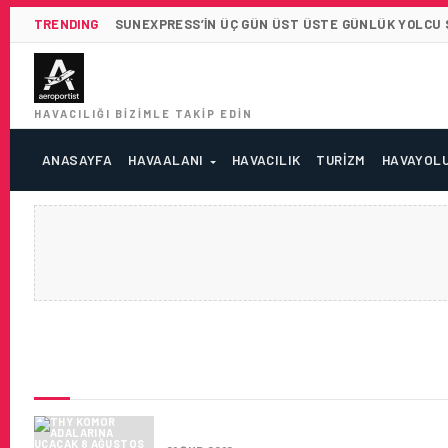
TRENDING
SUNEXPRESS’IN ÜÇ GÜN ÜST ÜSTE GÜNLÜK YOLCU SA
HAVACILIĞI BIZIMLE TAKIP EDIN
ANASAYFA
HAVAALANI
HAVACILIK
TURIZM
HAVAYOL
SON HABERLER
THY KOMOR ADALARINA UÇAC