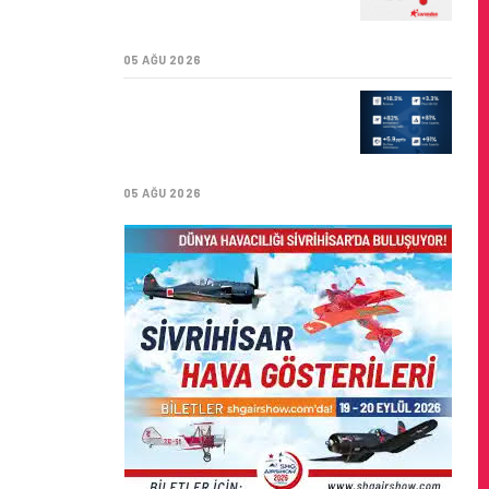
SÜRDÜRÜLEBILIRLIK IÇIN
İŞ BIRLIĞI!
05 AĞU 2026
AIR ASTANA’DAN 2026
YILI İLK YARI FINANSAL
VE OPERASYONEL
SONUÇLARI!
05 AĞU 2026