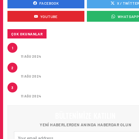
FACEBOOK
X / TWITTE
YOUTUBE
WHATSAP
ÇOK OKUNANLAR
THY IŞTIRAKLERI HAFTADA TOPLAM 161 UÇUŞLA Ç
1
HAVALIMANI UÇACAK
11 AĞU 2024
ÇUKUROVA ULUSLARARASI HAVALIMANI İLK YOLCUL
2
AĞIRLADI
11 AĞU 2024
ÇUKUROVA ULUSLARARASI HAVALIMANI’NA KOLAY 
3
ULAŞIM!
11 AĞU 2024
BÜLTENIMIZE KATILIN
YENI HABERLERDEN ANINDA HABERDAR OLUN