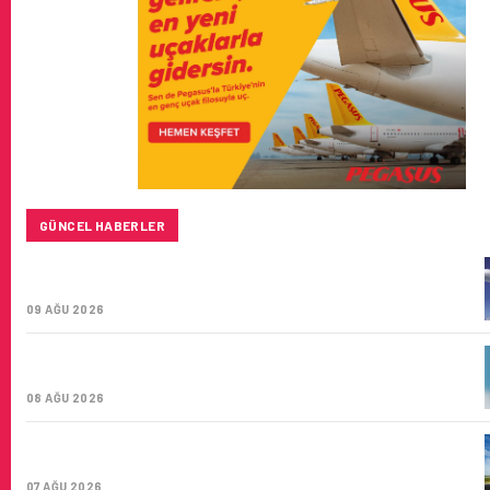
GÜNCEL HABERLER
BAYKAR’DAN İSTANBUL MERKEZLI YENI HAVA KARGO
ŞIRKETI YOLDA!
09 AĞU 2026
TÜRK HAVA YOLLARI’NIN STRATEJIK DÖNÜŞÜM
HIKAYESI: YIRMIBIRINCI YÜZYIL GÖKTÜRKLERI
08 AĞU 2026
SUNEXPRESS’IN ÜÇ GÜN ÜST ÜSTE GÜNLÜK YOLCU
SAYISI 71 BINI AŞTI
07 AĞU 2026