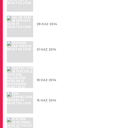
AHL DE YENI REKOR 1326 UÇAK
28 HAZ 2014
HAVADAN KAR YAĞDI
21 HAZ 2014
TARIFELI VFR SEFERLERLE SUYA İNIŞ KALKI
VERILMESI PROSEDÜRÜ GENELGESI YAYIML
18 HAZ 2014
TÜM ZAMANLARIN REKORU
15 HAZ 2014
ATATÜRK HAVALIMANI UÇAK VE YOLCU TRAF
REKORUNA DOYMUYOR.