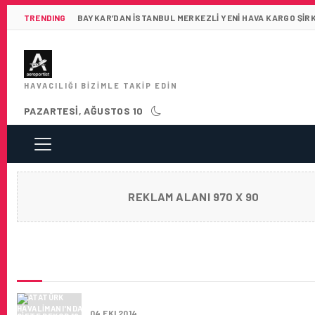
TRENDING
BAYKAR’DAN İSTANBUL MERKEZLI YENI HAVA KARGO ŞIR
HAVACILIĞI BIZIMLE TAKIP EDIN
PAZARTESI, AĞUSTOS 10
REKLAM ALANI 970 X 90
SON HABERLER
ATATÜRK HAVALIMANI'NDA ÇIFTE REKOR
04 EKI 2014