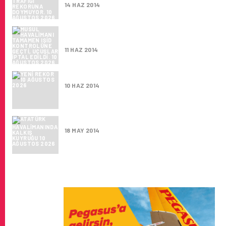
14 HAZ 2014
MUSUL HAVALIMANI TAMAMEN IŞİD KONTR
GEÇTI, UÇUŞLAR IPTAL EDILDI.
11 HAZ 2014
YENI REKOR
10 HAZ 2014
ATATÜRK HAVALIMANINDA KALKIŞ KUYRUĞ
18 MAY 2014