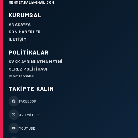
MEHMET.KALI@GMAIL.COM
KURUMSAL
ANASAYFA
SON HABERLER
İLETIŞIM
POLITIKALAR
KVKK AYDINLATMA METNI
ÇEREZ POLITIKASI
Çerez Tercihleri
TAKIPTE KALIN
FACEBOOK
X / TWITTER
YOUTUBE