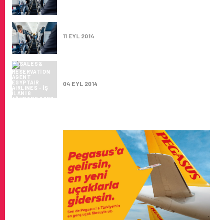
TÜRK HAVA YOLLARI KABIN MEMURU ARIYO
11 EYL 2014
SALES & RESERVATION AGENT EGYPTAIR AI
İŞ İLANI
04 EYL 2014