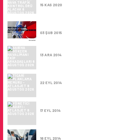
15 KAS 2020
HAVA TRAFIK KONTROLÖRÜ, PILOT VE BAKI
TEKNISYENI ALINACAK
03 ŞUB 2015
SABIHA GÖKÇEN HAVALIMANI EKIP ARKADA
13 ARA 2014
TICARI PLANLAMA MEMURU – ATLASJET
22 EYL 2014
YÖNETICI ADAYI – ATLASJET
17 EYL 2014
ÖĞRETMEN PILOT ARANIYOR
16 EYL 2014