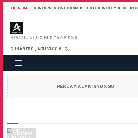
TRENDING
SUNEXPRESS’IN ÜÇ GÜN ÜST ÜSTE GÜNLÜK YOLCU SAYISI 
HAVACILIĞI BIZIMLE TAKIP EDIN
CUMARTESI, AĞUSTOS 8
REKLAM ALANI 970 X 90
SON HABERLER
DHMİ , 7 ASISTAN VE 200 STAJYER HAVA T
KONTROLÖRÜ ALACAK