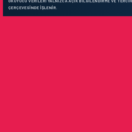
OKUYUCU VERILERI YALNIZCA AÇIK BILGILENDIRME VE TERCIH
ÇERÇEVESINDE IŞLENIR.