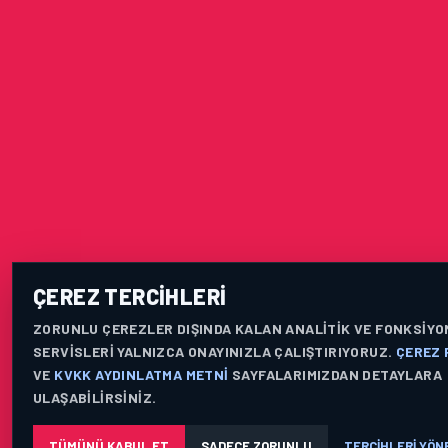
ÇEREZ TERCIHLERI
ZORUNLU ÇEREZLER DIŞINDA KALAN ANALITIK VE FONKSIYO
SERVISLERI YALNIZCA ONAYINIZLA ÇALIŞTIRIYORUZ.
ÇEREZ 
VE
KVKK AYDINLATMA METNI
SAYFALARIMIZDAN DETAYLARA
ULAŞABILIRSINIZ.
TÜMÜNÜ KABUL ET
SADECE ZORUNLU
TERCIHLERI YÖN