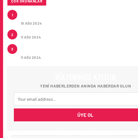
ÇOK OKUNANLAR
HITIT, 2024’ÜN IKINCI ÇEYREĞINDE SATIŞ GELIRLER
1
21 ARTIRARAK 15,2 MILYON DOLARA ULAŞTIRDI
10 AĞU 2024
ÇUKUROVA ULUSLARARASI HAVALIMANI AÇILDI
2
11 AĞU 2024
ÇUKUROVA ULUSLARARASI HAVALIMANI İLK YOLCUL
3
AĞIRLADI
11 AĞU 2024
BÜLTENIMIZE KATILIN
YENI HABERLERDEN ANINDA HABERDAR OLUN
ÜYE OL