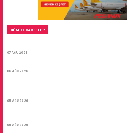
GÜNCEL HABERLER
SUNEXPRESS’IN ÜÇ GÜN ÜST ÜSTE GÜNLÜK YOLCU
SAYISI 71 BINI AŞTI
07 AĞU 2026
HITIT BILIŞIM 500’DE SEKTÖREL YAZILIM BIRINCISI
06 AĞU 2026
CORENDON’DAN YAKIT VERIMLILIĞI VE
SÜRDÜRÜLEBILIRLIK IÇIN İŞ BIRLIĞI!
05 AĞU 2026
AIR ASTANA’DAN 2026 YILI İLK YARI FINANSAL VE
OPERASYONEL SONUÇLARI!
05 AĞU 2026