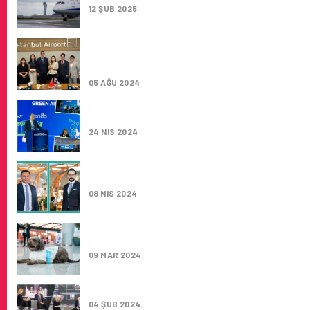
12 ŞUB 2025
İGA İSTANBUL HAVALIMANI YURT DIŞI PER
DEĞIŞIMIYLE SEKTÖREL IŞ BIRLIKLERINI
SÜRDÜRÜYOR
05 AĞU 2024
İGA İSTANBUL HAVALIMANI’NIN YEŞIL DÖN
VE SÜRDÜRÜLEBILIRLIK ÇALIŞMALARI
24 NIS 2024
İGA İSTANBUL HAVALIMANI ÜST YÖNETIMIN
YENI ATAMALAR
08 NIS 2024
İGA İSTANBUL HAVALIMANI’NIN TERAPIST
KÖPEKLERI
09 MAR 2024
2024, İGA’NIN ‘YATIRIMLAR YILI’ OLACAK
04 ŞUB 2024