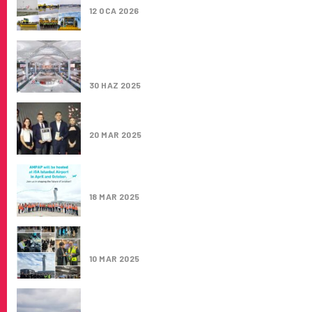
12 OCA 2026
İGA İSTANBUL HAVALIMANI VE CHICAGO O’
ULUSLARARASI HAVALIMANI KARDEŞ
HAVALIMANI OLDU
30 HAZ 2025
IGA İSTANBUL HAVALIMANI, ACI EUROPE Ö
ILE ZIRVEDE!
20 MAR 2025
IGA İSTANBUL HAVALIMANI, GLOBAL AMPAP
PROGRAMINI İKI KEZ DÜZENLEYECEK!
18 MAR 2025
IGA İSTANBUL HAVALIMANI ILE INCHEON
HAVALIMANI ARASINDA TEKNOLOJI İŞ BIRLIĞ
10 MAR 2025
JAPON DEVI ANA’DAN İSTANBUL’A İLK SEFE
RESMEN BAŞLADI!