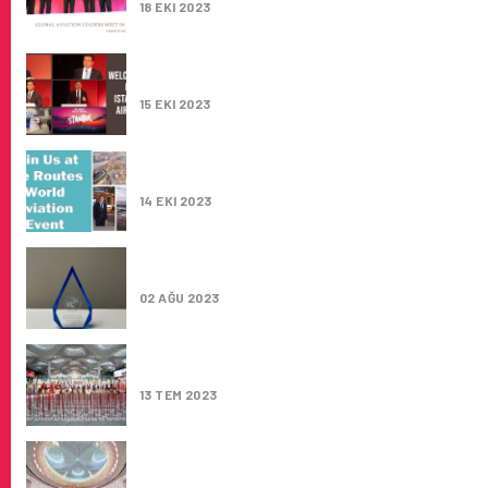
18 EKI 2023
‘İGA İSTANBUL HAVALIMANI’ DÜNYA HAVACIL
SEKTÖRÜNÜ AĞIRLIYOR
15 EKI 2023
‘İGA’ DÜNYA HAVACILIK SEKTÖRÜNÜN EN ÖN
ETKINLIĞINE EV SAHIPLIĞI YAPIYOR
14 EKI 2023
SEYAHAT DERGISI GLOBAL TRAVELER’DAN 
İSTANBUL HAVALIMANI’NA İKI ÖDÜL
02 AĞU 2023
İGA İSTANBUL HAVALIMANI KULESI 15 TEMM
TÜRK BAYRAĞI RENKLERINE BÜRÜNECEK
13 TEM 2023
İGART SANAT PROJELERI YARIŞMASI IÇIN 
BAŞVURU TARIHI 16 HAZIRAN’A KADAR UZAT