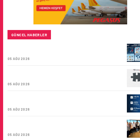
GÜNCEL HABERLER
TURKISH CARGO, DÜNYANIN EN BÜYÜK HAVA
KARGO TAŞIYICISI
05 AĞU 2026
CORENDON’DAN YAKIT VERIMLILIĞI VE
SÜRDÜRÜLEBILIRLIK IÇIN İŞ BIRLIĞI!
05 AĞU 2026
AIR ASTANA’DAN 2026 YILI İLK YARI FINANSAL VE
OPERASYONEL SONUÇLARI!
05 AĞU 2026
İSTANBUL VALI YARDIMCISI BEKIR DINKIRCI’DEN
KONTROL KULESI’NE ZIYARET
05 AĞU 2026