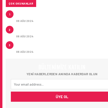
ÇOK OKUNANLAR
AIR ASTANA’DAN AIRBUS A321NEO LR TIPI YEDI UÇA
1
KIRA SÖZLEŞMESI
06 AĞU 2024
LEASE AGREEMENT FOR SEVEN AIRBUS A321NEO L
2
AIRCRAFT
06 AĞU 2024
İSTANBUL JET, CAPITAL 500 LISTESINDE 118. SIRA
3
YERINI ALDI
06 AĞU 2024
BÜLTENIMIZE KATILIN
YENI HABERLERDEN ANINDA HABERDAR OLUN
ÜYE OL