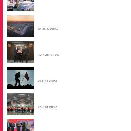
AÇILIŞINDAN BU YANA 250 MILYONUN ÜZER
YOLCUYA HIZMET VERDI
12 OCA 2024
İGA ART SANAT PROJELERI YARIŞMASI’NDA
BÜYÜK ÖDÜL SAHIBINI BULDU
02 KAS 2023
İGA İSTANBUL HAVALIMANI’NIN 100. YIL RE
FILMI YAYINA GIRDI
27 EKI 2023
“İGA ILE HAVALIMANI İŞLETMECILIĞI” SEÇME
DERSI BAHÇEŞEHIR ÜNIVERSITESI’NDE BAŞ
23 EKI 2023
‘İGA İSTANBUL HAVALIMANI’ KÜRESEL HAVA
LIDERLERINI İSTANBUL’DA BULUŞTURDU