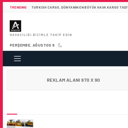
TRENDING
TURKISH CARGO, DÜNYANIN EN BÜYÜK HAVA KARGO TAŞIY
HAVACILIĞI BIZIMLE TAKIP EDIN
PERŞEMBE, AĞUSTOS 6
REKLAM ALANI 970 X 90
SON HABERLER
İGA İSTANBUL HAVALIMANI: PISTTEKI KAR
MIKTARI ‘ANLIK’ TAKIP EDILIYOR