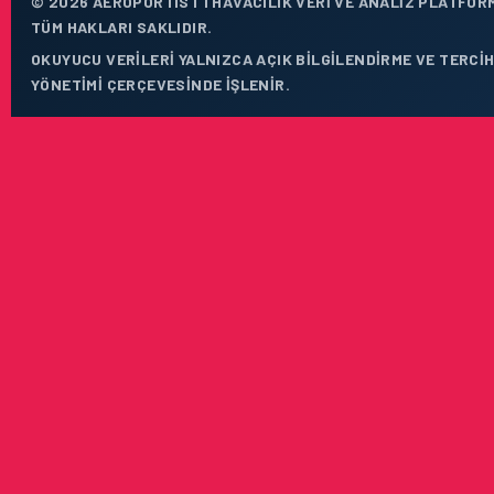
© 2026 AEROPORTIST I HAVACILIK VERI VE ANALIZ PLATFOR
TÜM HAKLARI SAKLIDIR.
OKUYUCU VERILERI YALNIZCA AÇIK BILGILENDIRME VE TERCI
YÖNETIMI ÇERÇEVESINDE IŞLENIR.