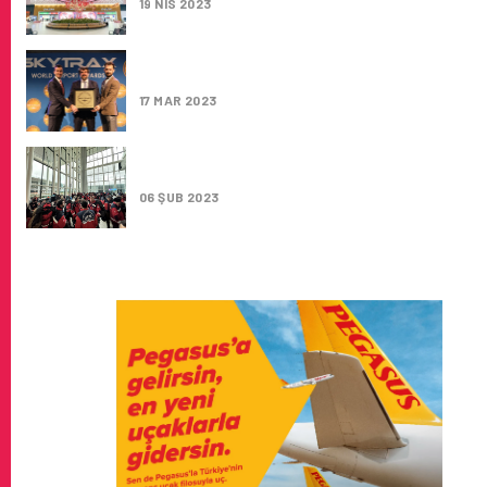
19 NIS 2023
“DÜNYANIN EN AILE DOSTU HAVALIMANI” VE
“GÜNEY AVRUPA’NIN EN İYI HAVALIMANI”
17 MAR 2023
YARDIM UÇAKLARI VE EKIPLER İGA İSTANB
HAVALIMANI’NDAN YOLA ÇIKTI
06 ŞUB 2023