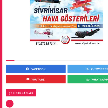
SOSYAL MEDYADA BIZ
FACEBOOK
X / TWITTE
YOUTUBE
WHATSAP
ÇOK OKUNANLAR
HITIT, 2024’ÜN IKINCI ÇEYREĞINDE SATIŞ GELIRLER
1
21 ARTIRARAK 15,2 MILYON DOLARA ULAŞTIRDI