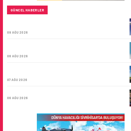
GÜNCEL HABERLER
BAYKAR’DAN İSTANBUL MERKEZLI YENI HAVA KARGO
ŞIRKETI YOLDA!
09 AĞU 2026
TÜRK HAVA YOLLARI’NIN STRATEJIK DÖNÜŞÜM
HIKAYESI: YIRMIBIRINCI YÜZYIL GÖKTÜRKLERI
08 AĞU 2026
SUNEXPRESS’IN ÜÇ GÜN ÜST ÜSTE GÜNLÜK YOLCU
SAYISI 71 BINI AŞTI
07 AĞU 2026
HITIT BILIŞIM 500’DE SEKTÖREL YAZILIM BIRINCISI
06 AĞU 2026