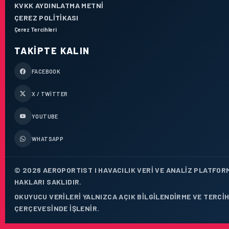
KVKK AYDINLATMA METNI
ÇEREZ POLITIKASI
Çerez Tercihleri
TAKIPTE KALIN
FACEBOOK
X / TWITTER
YOUTUBE
WHATSAPP
© 2026 AEROPORTIST I HAVACILIK VERI VE ANALIZ PLATFOR
HAKLARI SAKLIDIR.
OKUYUCU VERILERI YALNIZCA AÇIK BILGILENDIRME VE TERCIH
ÇERÇEVESINDE IŞLENIR.