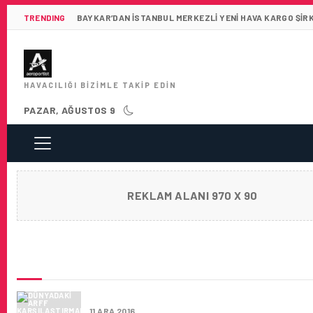
TRENDING
BAYKAR’DAN İSTANBUL MERKEZLI YENI HAVA KARGO ŞIR
HAVACILIĞI BIZIMLE TAKIP EDIN
PAZAR, AĞUSTOS 9
REKLAM ALANI 970 X 90
SON HABERLER
DÜNYADAKI ARFF KARŞILAŞTIRMALARI YAZI D
11 ARA 2016