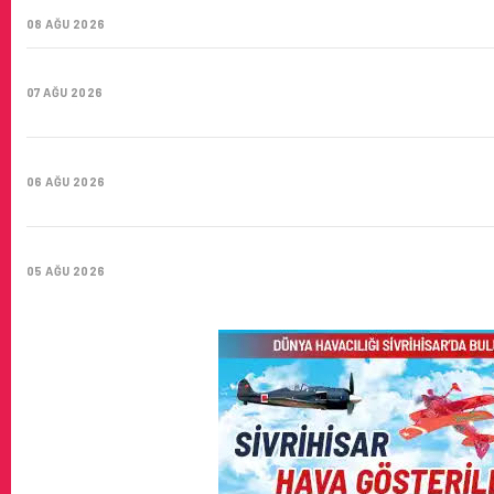
YÜZYIL GÖKTÜRKLERI
08 AĞU 2026
SUNEXPRESS’IN ÜÇ GÜN ÜST ÜSTE GÜNLÜK YOLCU SAYISI 
07 AĞU 2026
HITIT BILIŞIM 500’DE SEKTÖREL YAZILIM BIRINCISI
06 AĞU 2026
CORENDON’DAN YAKIT VERIMLILIĞI VE SÜRDÜRÜLEBILIRLIK 
05 AĞU 2026