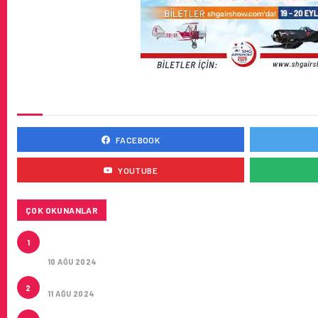
SOSYAL MEDYADA BIZ
FACEBOOK
YOUTUBE
ÇOK OKUNANLAR
HITIT, 2024’ÜN IKINCI ÇEYREĞINDE SATIŞ GELIRLER
1
MILYON DOLARA ULAŞTIRDI
10 AĞU 2024
ÇUKUROVA ULUSLARARASI HAVALIMANI AÇILDI
2
11 AĞU 2024
ÇUKUROVA ULUSLARARASI HAVALIMANI İLK YOLCULA