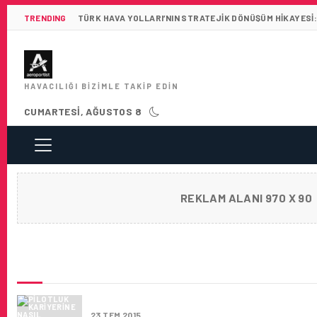
TRENDING
TÜRK HAVA YOLLARI’NIN STRATEJIK DÖNÜŞÜM HIKAYESI:
HAVACILIĞI BIZIMLE TAKIP EDIN
CUMARTESI, AĞUSTOS 8
REKLAM ALANI 970 X 90
SON HABERLER
PILOTLUK KARIYERINE NASIL BAŞLANIR
23 TEM 2015