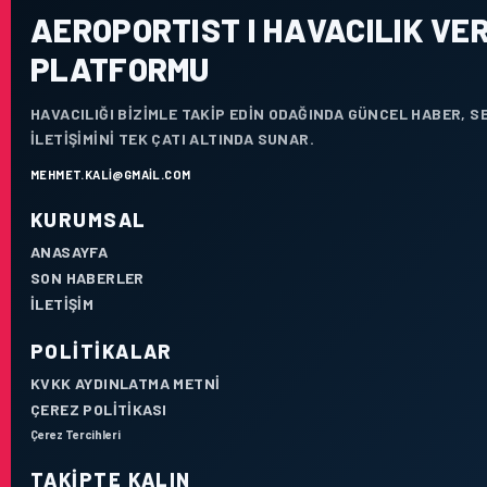
AEROPORTIST I HAVACILIK VER
PLATFORMU
HAVACILIĞI BIZIMLE TAKIP EDIN ODAĞINDA GÜNCEL HABER, 
ILETIŞIMINI TEK ÇATI ALTINDA SUNAR.
MEHMET.KALI@GMAIL.COM
KURUMSAL
ANASAYFA
SON HABERLER
İLETIŞIM
POLITIKALAR
KVKK AYDINLATMA METNI
ÇEREZ POLITIKASI
Çerez Tercihleri
TAKIPTE KALIN