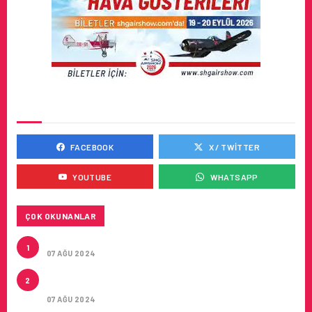
SOSYAL MEDYADA BIZ
FACEBOOK
X / TWITTER
YOUTUBE
WHATSAPP
ÇOK OKUNANLAR
TURKISH CARGO’NUN DUYURUSU
1
07 AĞU 2024
CONDOR ILE DIREKT ANTALYA’DAN ALMANYA’NIN
2
5 ŞEHRINE UÇUŞLAR
07 AĞU 2024