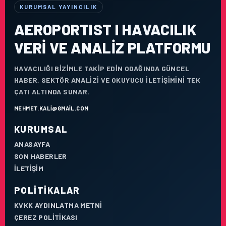
KURUMSAL YAYINCILIK
AEROPORTIST I HAVACILIK
VERI VE ANALIZ PLATFORMU
HAVACILIĞI BIZIMLE TAKIP EDIN ODAĞINDA GÜNCEL
HABER, SEKTÖR ANALIZI VE OKUYUCU ILETIŞIMINI TEK
ÇATI ALTINDA SUNAR.
MEHMET.KALI@GMAIL.COM
KURUMSAL
ANASAYFA
SON HABERLER
İLETIŞIM
POLITIKALAR
KVKK AYDINLATMA METNI
ÇEREZ POLITIKASI