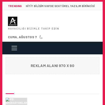
TRENDING
HITIT BILIŞIM 500’DE SEKTÖREL YAZILIM BIRINCISI
HAVACILIĞI BIZIMLE TAKIP EDIN
CUMA, AĞUSTOS 7
REKLAM ALANI 970 X 90
SON HABERLER
SMS – KIŞ OPERASYONLARINDA
BAŞARILI OLMANIN ANAHTARI NEDIR?