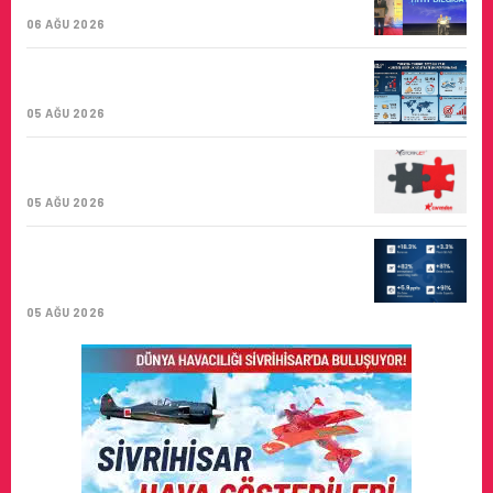
BIRINCISI
06 AĞU 2026
TURKISH CARGO, DÜNYANIN EN BÜYÜK
HAVA KARGO TAŞIYICISI
05 AĞU 2026
CORENDON’DAN YAKIT VERIMLILIĞI VE
SÜRDÜRÜLEBILIRLIK IÇIN İŞ BIRLIĞI!
05 AĞU 2026
AIR ASTANA’DAN 2026 YILI İLK YARI
FINANSAL VE OPERASYONEL
SONUÇLARI!
05 AĞU 2026