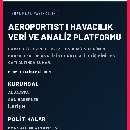
KURUMSAL YAYINCILIK
AEROPORTIST I HAVACILIK
VERI VE ANALIZ PLATFORMU
HAVACILIĞI BIZIMLE TAKIP EDIN ODAĞINDA GÜNCEL
HABER, SEKTÖR ANALIZI VE OKUYUCU ILETIŞIMINI TEK
ÇATI ALTINDA SUNAR.
MEHMET.KALI@GMAIL.COM
KURUMSAL
ANASAYFA
SON HABERLER
İLETIŞIM
POLITIKALAR
KVKK AYDINLATMA METNI