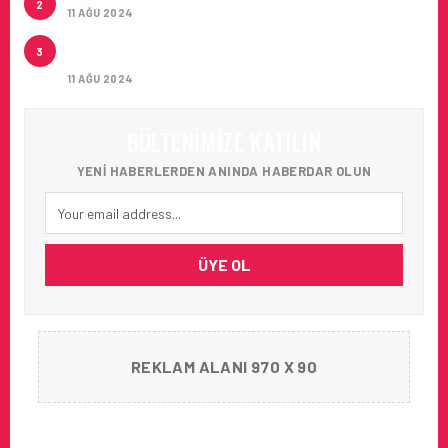
2
11 AĞU 2024
ÇUKUROVA ULUSLARARASI HAVALIMANI İLK
3
YOLCULARINI AĞIRLADI
11 AĞU 2024
BÜLTENIMIZE KATILIN
YENI HABERLERDEN ANINDA HABERDAR OLUN
ÜYE OL
REKLAM ALANI 970 X 90