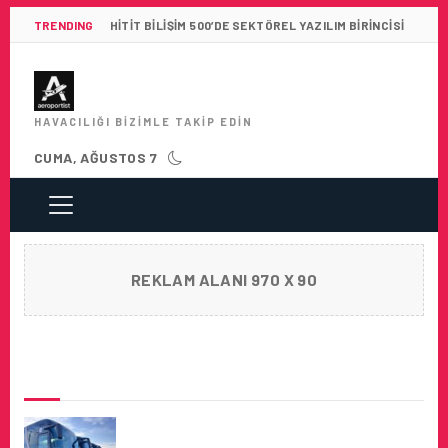
TRENDING
HITIT BILIŞIM 500’DE SEKTÖREL YAZILIM BIRINCISI
HAVACILIĞI BIZIMLE TAKIP EDIN
CUMA, AĞUSTOS 7
REKLAM ALANI 970 X 90
SON HABERLER
HAVAIST SULTANAHMET HATTI HIZMETE
BAŞLADI!