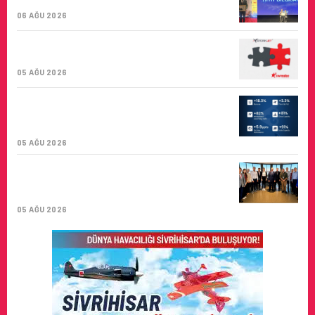
BIRINCISI
06 AĞU 2026
CORENDON’DAN YAKIT VERIMLILIĞI VE
SÜRDÜRÜLEBILIRLIK IÇIN İŞ BIRLIĞI!
05 AĞU 2026
AIR ASTANA’DAN 2026 YILI İLK YARI
FINANSAL VE OPERASYONEL
SONUÇLARI!
05 AĞU 2026
İSTANBUL VALI YARDIMCISI BEKIR
DINKIRCI’DEN KONTROL KULESI’NE
ZIYARET
05 AĞU 2026