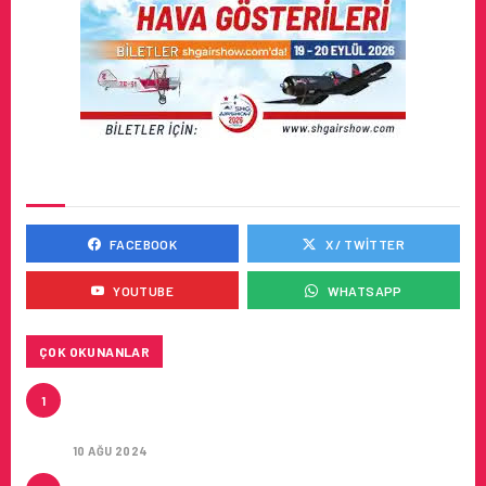
SOSYAL MEDYADA BIZ
FACEBOOK
X / TWITTER
YOUTUBE
WHATSAPP
ÇOK OKUNANLAR
HITIT, 2024’ÜN IKINCI ÇEYREĞINDE SATIŞ
1
GELIRLERINI YÜZDE 21 ARTIRARAK 15,2 MILYON
DOLARA ULAŞTIRDI
10 AĞU 2024
ÇUKUROVA ULUSLARARASI HAVALIMANI AÇILDI