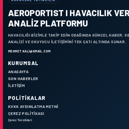
AEROPORTIST I HAVACILIK VER
ANALIZ PLATFORMU
HAVACILIĞI BIZIMLE TAKIP EDIN ODAĞINDA GÜNCEL HABER, 
ANALIZI VE OKUYUCU ILETIŞIMINI TEK ÇATI ALTINDA SUNAR.
MEHMET.KALI@GMAIL.COM
KURUMSAL
ANASAYFA
SON HABERLER
İLETIŞIM
POLITIKALAR
KVKK AYDINLATMA METNI
ÇEREZ POLITIKASI
Çerez Tercihleri