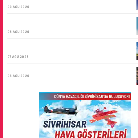
ŞIRKETI YOLDA!
09 AĞU 2026
TÜRK HAVA YOLLARI’NIN STRATEJIK DÖNÜŞÜM
HIKAYESI: YIRMIBIRINCI YÜZYIL GÖKTÜRKLERI
08 AĞU 2026
SUNEXPRESS’IN ÜÇ GÜN ÜST ÜSTE GÜNLÜK YOLCU
SAYISI 71 BINI AŞTI
07 AĞU 2026
HITIT BILIŞIM 500’DE SEKTÖREL YAZILIM BIRINCISI
06 AĞU 2026