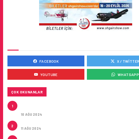
SOSYAL MEDYADA BIZ
FACEBOOK
X / TWITTE
YOUTUBE
WHATSAP
ÇOK OKUNANLAR
HITIT, 2024’ÜN IKINCI ÇEYREĞINDE SATIŞ GELIRLER
1
21 ARTIRARAK 15,2 MILYON DOLARA ULAŞTIRDI
10 AĞU 2024
ÇUKUROVA ULUSLARARASI HAVALIMANI AÇILDI
2
11 AĞU 2024
ÇUKUROVA ULUSLARARASI HAVALIMANI İLK YOLCUL