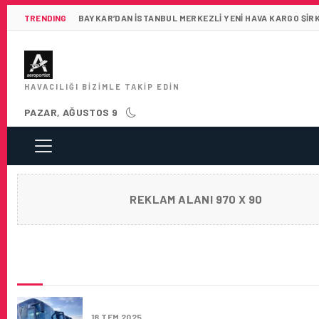
TRENDING
BAYKAR’DAN İSTANBUL MERKEZLI YENI HAVA KARGO ŞIR
HAVACILIĞI BIZIMLE TAKIP EDIN
PAZAR, AĞUSTOS 9
REKLAM ALANI 970 X 90
SON HABERLER
HAVAIST SULTANAHMET HATTI HIZMETE BA
18 TEM 2025