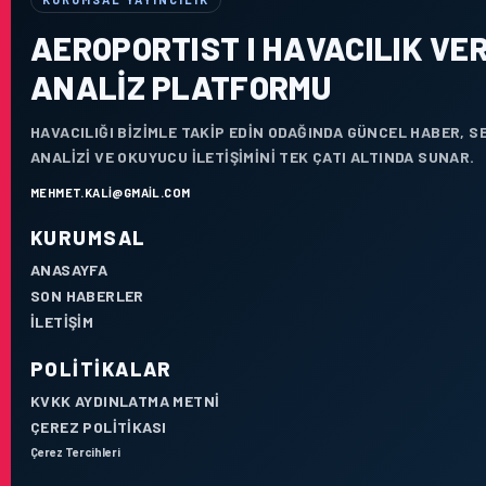
AEROPORTIST I HAVACILIK VER
ANALIZ PLATFORMU
HAVACILIĞI BIZIMLE TAKIP EDIN ODAĞINDA GÜNCEL HABER, 
ANALIZI VE OKUYUCU ILETIŞIMINI TEK ÇATI ALTINDA SUNAR.
MEHMET.KALI@GMAIL.COM
KURUMSAL
ANASAYFA
SON HABERLER
İLETIŞIM
POLITIKALAR
KVKK AYDINLATMA METNI
ÇEREZ POLITIKASI
Çerez Tercihleri