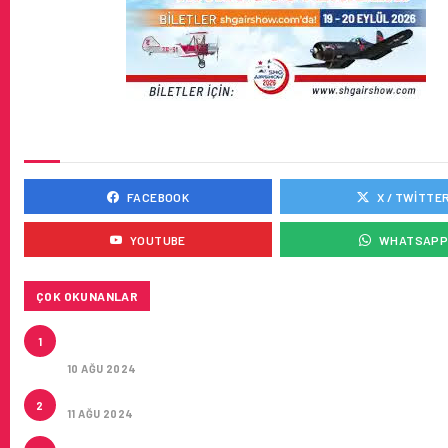
SOSYAL MEDYADA BIZ
FACEBOOK
X / TWITTE
YOUTUBE
WHATSAP
ÇOK OKUNANLAR
HITIT, 2024’ÜN IKINCI ÇEYREĞINDE SATIŞ GELIRLER
1
21 ARTIRARAK 15,2 MILYON DOLARA ULAŞTIRDI
10 AĞU 2024
ÇUKUROVA ULUSLARARASI HAVALIMANI AÇILDI
2
11 AĞU 2024
ÇUKUROVA ULUSLARARASI HAVALIMANI İLK YOLCUL