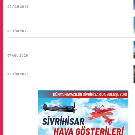
ŞIRKETI YOLDA!
09 AĞU 2026
TÜRK HAVA YOLLARI’NIN STRATEJIK DÖNÜŞÜM
HIKAYESI: YIRMIBIRINCI YÜZYIL GÖKTÜRKLERI
08 AĞU 2026
SUNEXPRESS’IN ÜÇ GÜN ÜST ÜSTE GÜNLÜK YOLCU
SAYISI 71 BINI AŞTI
07 AĞU 2026
HITIT BILIŞIM 500’DE SEKTÖREL YAZILIM BIRINCISI
06 AĞU 2026