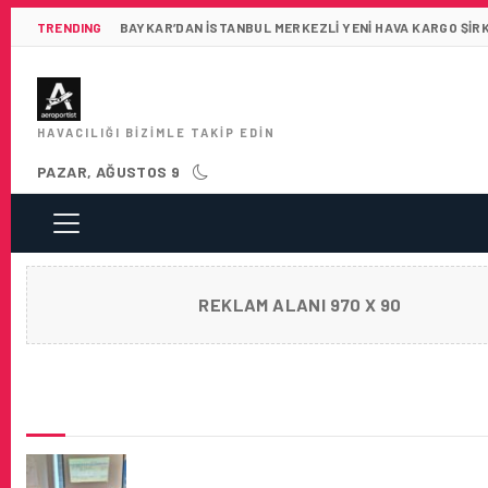
TRENDING
BAYKAR’DAN İSTANBUL MERKEZLI YENI HAVA KARGO ŞIR
HAVACILIĞI BIZIMLE TAKIP EDIN
PAZAR, AĞUSTOS 9
REKLAM ALANI 970 X 90
SON HABERLER
İSTANBUL HAVALIMANI’NDA KPP EĞITIMLERI
KAZANIYOR