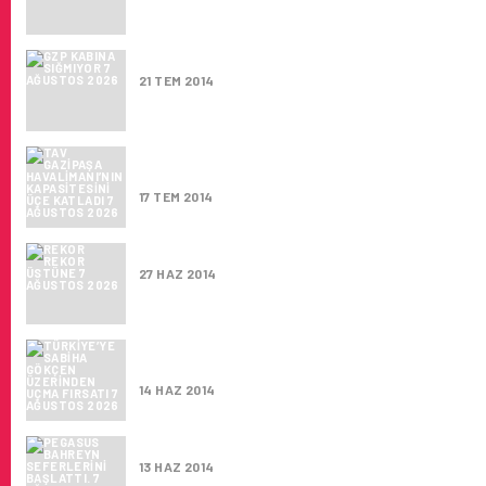
GZP KABINA SIĞMIYOR
21 TEM 2014
TAV GAZIPAŞA HAVALIMANI’NIN KAPASITESI
KATLADI
17 TEM 2014
REKOR REKOR ÜSTÜNE
27 HAZ 2014
TÜRKIYE’YE SABIHA GÖKÇEN ÜZERINDEN U
FIRSATI
14 HAZ 2014
PEGASUS BAHREYN SEFERLERINI BAŞLATTI
13 HAZ 2014