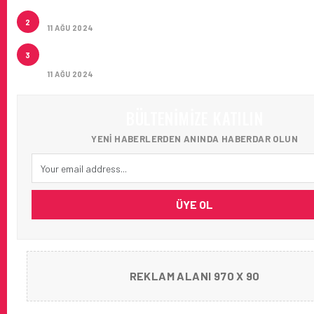
ÇUKUROVA ULUSLARARASI HAVALIMANI AÇILDI
2
11 AĞU 2024
ÇUKUROVA ULUSLARARASI HAVALIMANI İLK YOLCUL
3
AĞIRLADI
11 AĞU 2024
BÜLTENIMIZE KATILIN
YENI HABERLERDEN ANINDA HABERDAR OLUN
ÜYE OL
REKLAM ALANI 970 X 90