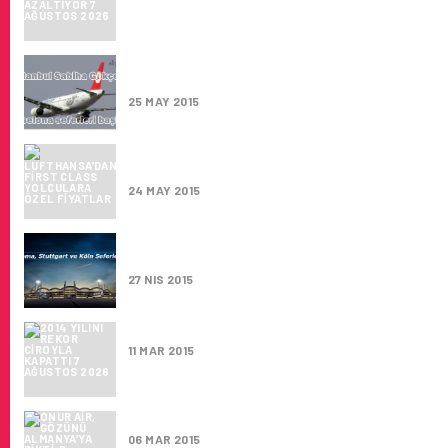
İSTANBUL SABIHA GÖKÇEN – BARSELONA S
BAŞLADI
25 MAY 2015
LUFTHANSA, FRANKFURT’TAN BODRUM’A 
BAŞLADI
24 MAY 2015
SABIHA GÖKÇEN HAVALIMANI’NDAN ROMA,
STUTTGART VE KÖLN SEFERLERI
27 NIS 2015
2014 YILINI REKOR CIROYLA KAPATTI
11 MAR 2015
ONUR AIR, GÖZÜNÜ ALMANYA’YA DIKTI.
06 MAR 2015