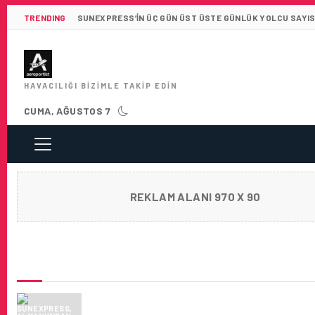
TRENDING
SUNEXPRESS’IN ÜÇ GÜN ÜST ÜSTE GÜNLÜK YOLCU SAYISI 
HAVACILIĞI BIZIMLE TAKIP EDIN
CUMA, AĞUSTOS 7
REKLAM ALANI 970 X 90
SON HABERLER
SUNEXPRESS, ALMANYA’DAN TÜRKIYE’NIN 
BELDELERINE UÇUŞLARINI ARTIRIYOR