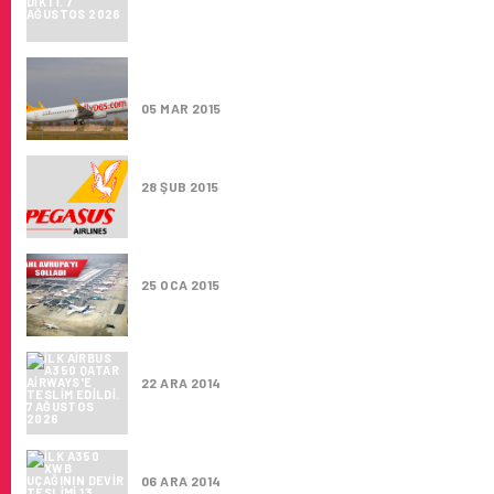
PEGASUS’UN GELIRLERI BIR ÖNCEKI YILA 
29 ARTI
05 MAR 2015
DELHI ,PEGASUS’UN ASIA’DA YENI UÇUŞ NO
28 ŞUB 2015
AHL AVRUPA'YI SOLLADI
25 OCA 2015
İLK AIRBUS A350 QATAR AIRWAYS'E TESLIM 
22 ARA 2014
İLK A350 XWB UÇAĞININ DEVIR TESLIMI 13 
06 ARA 2014