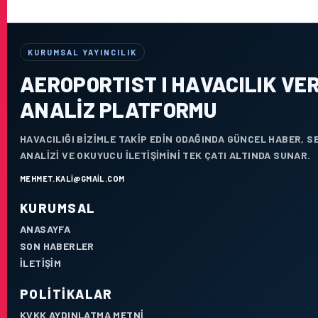
KURUMSAL YAYINCILIK
AEROPORTIST I HAVACILIK VER
ANALIZ PLATFORMU
HAVACILIĞI BIZIMLE TAKIP EDIN ODAĞINDA GÜNCEL HABER, 
ANALIZI VE OKUYUCU ILETIŞIMINI TEK ÇATI ALTINDA SUNAR.
MEHMET.KALI@GMAIL.COM
KURUMSAL
ANASAYFA
SON HABERLER
İLETIŞIM
POLITIKALAR
KVKK AYDINLATMA METNI