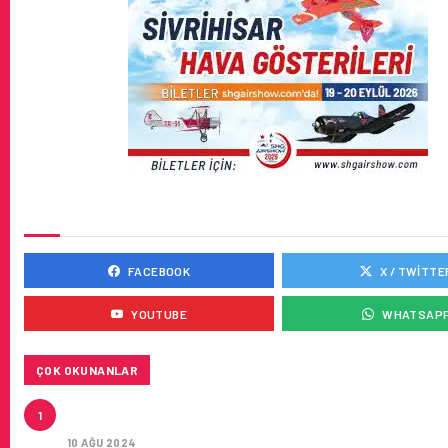
SOSYAL MEDYADA BIZ
FACEBOOK
X / TWITTE
YOUTUBE
WHATSAP
ÇOK OKUNANLAR
HITIT, 2024’ÜN IKINCI ÇEYREĞINDE SATIŞ GELIRLER
1
21 ARTIRARAK 15,2 MILYON DOLARA ULAŞTIRDI
10 AĞU 2024