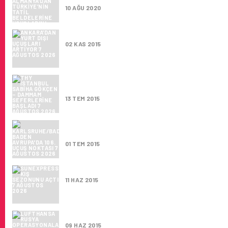
10 AĞU 2020
ANKARA’DAN YURT DIŞI UÇUŞLARI ARTIYOR
02 KAS 2015
THY İSTANBUL SABIHA GÖKÇEN – DAMMAM
SEFERLERINE BAŞLADI
13 TEM 2015
KARLSRUHE/BADEN-BADEN AVRUPA’DA 106
NOKTASI
01 TEM 2015
SUNEXPRESS KIŞ SEZONUNU AÇTI
11 HAZ 2015
LUFTHANSA RUSYA OPERASYONALARINI A
09 HAZ 2015