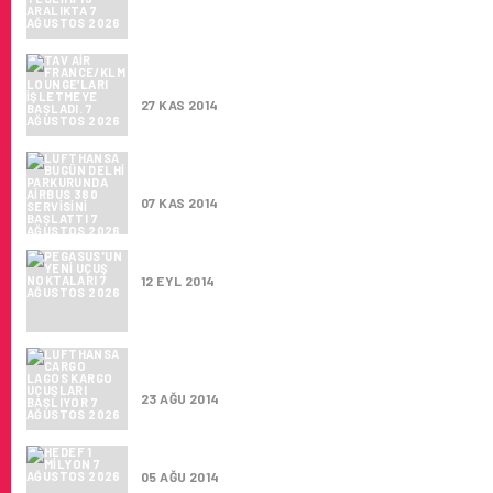
TAV AIR FRANCE/KLM LOUNGE’LARI IŞLET
BAŞLADI.
27 KAS 2014
LUFTHANSA BUGÜN DELHI PARKURUNDA AI
SERVISINI BAŞLATTI
07 KAS 2014
PEGASUS'UN YENI UÇUŞ NOKTALARI
12 EYL 2014
LUFTHANSA CARGO LAGOS KARGO UÇUŞLA
BAŞLIYOR
23 AĞU 2014
HEDEF 1 MILYON
05 AĞU 2014