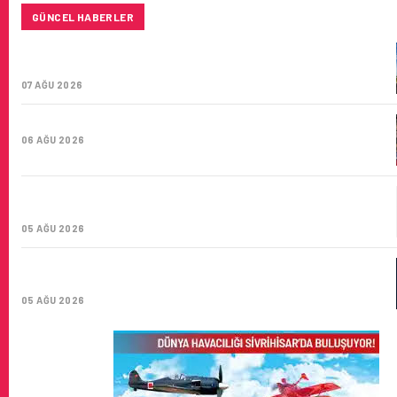
GÜNCEL HABERLER
SUNEXPRESS’IN ÜÇ GÜN ÜST ÜSTE GÜNLÜK YOLCU
SAYISI 71 BINI AŞTI
07 AĞU 2026
HITIT BILIŞIM 500’DE SEKTÖREL YAZILIM BIRINCISI
06 AĞU 2026
CORENDON’DAN YAKIT VERIMLILIĞI VE
SÜRDÜRÜLEBILIRLIK IÇIN İŞ BIRLIĞI!
05 AĞU 2026
AIR ASTANA’DAN 2026 YILI İLK YARI FINANSAL VE
OPERASYONEL SONUÇLARI!
05 AĞU 2026