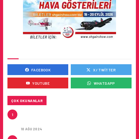
SOSYAL MEDYADA BIZ
FACEBOOK
X / TWITTER
YOUTUBE
WHATSAPP
ÇOK OKUNANLAR
HITIT, 2024’ÜN IKINCI ÇEYREĞINDE SATIŞ
1
GELIRLERINI YÜZDE 21 ARTIRARAK 15,2 MILYON
DOLARA ULAŞTIRDI
10 AĞU 2024
ÇUKUROVA ULUSLARARASI HAVALIMANI AÇILDI