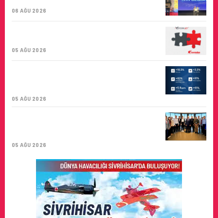
BIRINCISI
06 AĞU 2026
CORENDON’DAN YAKIT VERIMLILIĞI VE
SÜRDÜRÜLEBILIRLIK IÇIN İŞ BIRLIĞI!
05 AĞU 2026
AIR ASTANA’DAN 2026 YILI İLK YARI
FINANSAL VE OPERASYONEL
SONUÇLARI!
05 AĞU 2026
İSTANBUL VALI YARDIMCISI BEKIR
DINKIRCI’DEN KONTROL KULESI’NE
ZIYARET
05 AĞU 2026