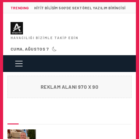
TRENDING
HITIT BILIŞIM 500’DE SEKTÖREL YAZILIM BIRINCISI
HAVACILIĞI BIZIMLE TAKIP EDIN
CUMA, AĞUSTOS 7
REKLAM ALANI 970 X 90
SON HABERLER
ERSEL GÖRAL, ŞAM HAVALIMANI
MODERNIZASYON PROJESINE CEO