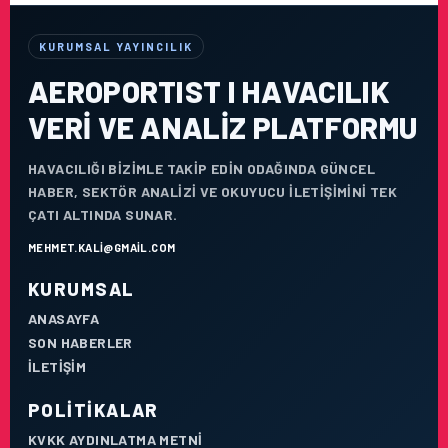
KURUMSAL YAYINCILIK
AEROPORTIST I HAVACILIK
VERI VE ANALIZ PLATFORMU
HAVACILIĞI BIZIMLE TAKIP EDIN ODAĞINDA GÜNCEL
HABER, SEKTÖR ANALIZI VE OKUYUCU ILETIŞIMINI TEK
ÇATI ALTINDA SUNAR.
MEHMET.KALI@GMAIL.COM
KURUMSAL
ANASAYFA
SON HABERLER
İLETIŞIM
POLITIKALAR
KVKK AYDINLATMA METNI