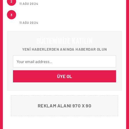
2
11 AĞU 2024
ÇUKUROVA ULUSLARARASI HAVALIMANI İLK
3
YOLCULARINI AĞIRLADI
11 AĞU 2024
BÜLTENIMIZE KATILIN
YENI HABERLERDEN ANINDA HABERDAR OLUN
ÜYE OL
REKLAM ALANI 970 X 90