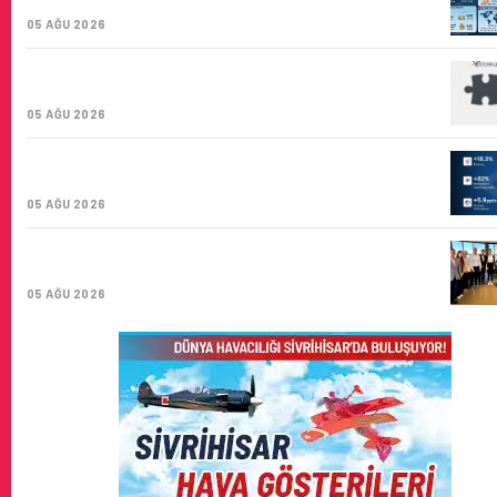
KARGO TAŞIYICISI
05 AĞU 2026
CORENDON’DAN YAKIT VERIMLILIĞI VE
SÜRDÜRÜLEBILIRLIK IÇIN İŞ BIRLIĞI!
05 AĞU 2026
AIR ASTANA’DAN 2026 YILI İLK YARI FINANSAL VE
OPERASYONEL SONUÇLARI!
05 AĞU 2026
İSTANBUL VALI YARDIMCISI BEKIR DINKIRCI’DEN
KONTROL KULESI’NE ZIYARET
05 AĞU 2026