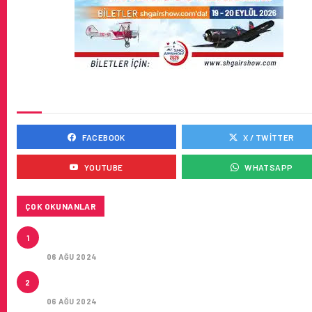
SOSYAL MEDYADA BIZ
FACEBOOK
X / TWITTER
YOUTUBE
WHATSAPP
ÇOK OKUNANLAR
AIR ASTANA’DAN AIRBUS A321NEO LR TIPI YEDI UÇA
1
KIRA SÖZLEŞMESI
06 AĞU 2024
LEASE AGREEMENT FOR SEVEN AIRBUS A321NEO L
2
AIRCRAFT
06 AĞU 2024