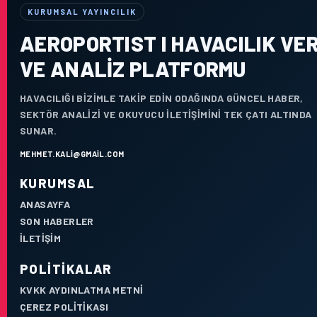
KURUMSAL YAYINCILIK
AEROPORTIST I HAVACILIK VER
VE ANALIZ PLATFORMU
HAVACILIĞI BIZIMLE TAKIP EDIN ODAĞINDA GÜNCEL HABER,
SEKTÖR ANALIZI VE OKUYUCU ILETIŞIMINI TEK ÇATI ALTINDA
SUNAR.
MEHMET.KALI@GMAIL.COM
KURUMSAL
ANASAYFA
SON HABERLER
İLETIŞIM
POLITIKALAR
KVKK AYDINLATMA METNI
ÇEREZ POLITIKASI