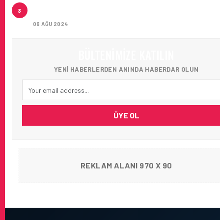
İSTANBUL JET, CAPITAL 500 LISTESINDE 118. SIRA
3
YERINI ALDI
06 AĞU 2024
BÜLTENIMIZE KATILIN
YENI HABERLERDEN ANINDA HABERDAR OLUN
ÜYE OL
REKLAM ALANI 970 X 90