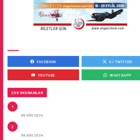
SOSYAL MEDYADA BIZ
FACEBOOK
X / TWITTER
YOUTUBE
WHATSAPP
ÇOK OKUNANLAR
AIR ASTANA’DAN AIRBUS A321NEO LR TIPI YEDI UÇA
1
KIRA SÖZLEŞMESI
06 AĞU 2024
LEASE AGREEMENT FOR SEVEN AIRBUS A321NEO L
2
AIRCRAFT
06 AĞU 2024