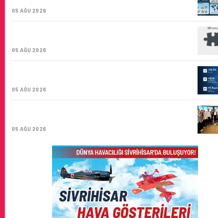
KARGO TAŞIYICISI
05 AĞU 2026
CORENDON’DAN YAKIT VERIMLILIĞI VE
SÜRDÜRÜLEBILIRLIK IÇIN İŞ BIRLIĞI!
05 AĞU 2026
AIR ASTANA’DAN 2026 YILI İLK YARI FINANSAL VE
OPERASYONEL SONUÇLARI!
05 AĞU 2026
İSTANBUL VALI YARDIMCISI BEKIR DINKIRCI’DEN
KONTROL KULESI’NE ZIYARET
05 AĞU 2026