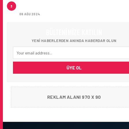
İSTANBUL JET, CAPITAL 500 LISTESINDE 118. SIRA
3
YERINI ALDI
06 AĞU 2024
BÜLTENIMIZE KATILIN
YENI HABERLERDEN ANINDA HABERDAR OLUN
ÜYE OL
REKLAM ALANI 970 X 90