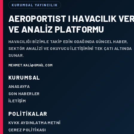
KURUMSAL YAYINCILIK
AEROPORTIST I HAVACILIK VER
VE ANALIZ PLATFORMU
HAVACILIĞI BIZIMLE TAKIP EDIN ODAĞINDA GÜNCEL HABER,
SEKTÖR ANALIZI VE OKUYUCU ILETIŞIMINI TEK ÇATI ALTINDA
SUNAR.
MEHMET.KALI@GMAIL.COM
KURUMSAL
ANASAYFA
SON HABERLER
İLETIŞIM
POLITIKALAR
KVKK AYDINLATMA METNI
ÇEREZ POLITIKASI