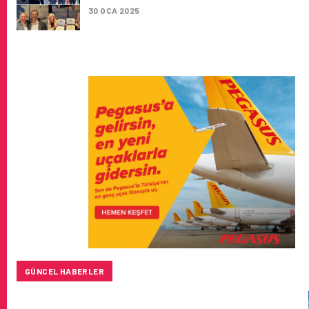
30 OCA 2025
GÜNCEL HABERLER
SUNEXPRESS’IN ÜÇ GÜN ÜST ÜSTE GÜNLÜK YOLCU