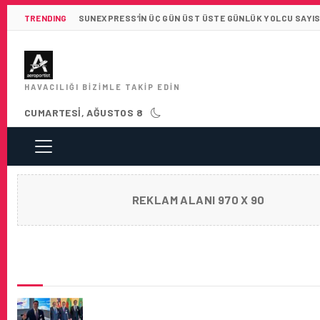
TRENDING
SUNEXPRESS’IN ÜÇ GÜN ÜST ÜSTE GÜNLÜK YOLCU SAYISI 
HAVACILIĞI BIZIMLE TAKIP EDIN
CUMARTESI, AĞUSTOS 8
REKLAM ALANI 970 X 90
SON HABERLER
AVIA SOLUTIONS GROUP, BOEING ILE 80 A
8 ANLAŞMASINI TAMAMLADI!