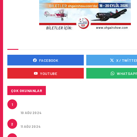
SOSYAL MEDYADA BIZ
FACEBOOK
X / TWITTE
YOUTUBE
WHATSAP
ÇOK OKUNANLAR
HITIT, 2024’ÜN IKINCI ÇEYREĞINDE SATIŞ GELIRLER
1
21 ARTIRARAK 15,2 MILYON DOLARA ULAŞTIRDI
10 AĞU 2024
ÇUKUROVA ULUSLARARASI HAVALIMANI AÇILDI
2
11 AĞU 2024
ÇUKUROVA ULUSLARARASI HAVALIMANI İLK YOLCUL