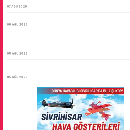
SAYISI 71 BINI AŞTI
07 AĞU 2026
HITIT BILIŞIM 500’DE SEKTÖREL YAZILIM BIRINCISI
06 AĞU 2026
CORENDON’DAN YAKIT VERIMLILIĞI VE
SÜRDÜRÜLEBILIRLIK IÇIN İŞ BIRLIĞI!
05 AĞU 2026
AIR ASTANA’DAN 2026 YILI İLK YARI FINANSAL VE
OPERASYONEL SONUÇLARI!
05 AĞU 2026