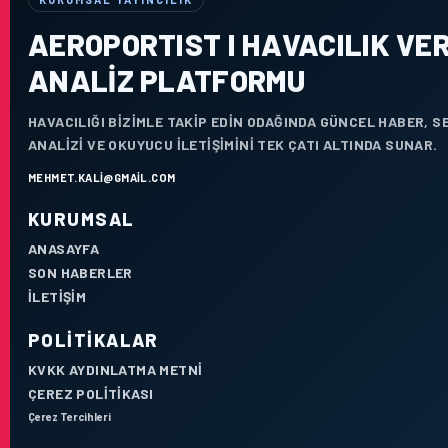
AEROPORTIST I HAVACILIK VER
ANALIZ PLATFORMU
HAVACILIĞI BIZIMLE TAKIP EDIN ODAĞINDA GÜNCEL HABER, 
ANALIZI VE OKUYUCU ILETIŞIMINI TEK ÇATI ALTINDA SUNAR.
MEHMET.KALI@GMAIL.COM
KURUMSAL
ANASAYFA
SON HABERLER
İLETIŞIM
POLITIKALAR
KVKK AYDINLATMA METNI
ÇEREZ POLITIKASI
Çerez Tercihleri