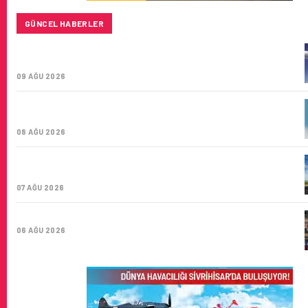
GÜNCEL HABERLER
BAYKAR’DAN İSTANBUL MERKEZLI YENI HAVA KARGO
ŞIRKETI YOLDA!
09 AĞU 2026
TÜRK HAVA YOLLARI’NIN STRATEJIK DÖNÜŞÜM
HIKAYESI: YIRMIBIRINCI YÜZYIL GÖKTÜRKLERI
08 AĞU 2026
SUNEXPRESS’IN ÜÇ GÜN ÜST ÜSTE GÜNLÜK YOLCU
SAYISI 71 BINI AŞTI
07 AĞU 2026
HITIT BILIŞIM 500’DE SEKTÖREL YAZILIM BIRINCISI
06 AĞU 2026