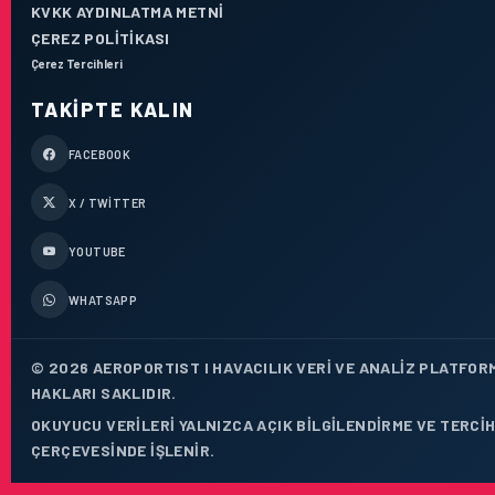
KVKK AYDINLATMA METNI
ÇEREZ POLITIKASI
Çerez Tercihleri
TAKIPTE KALIN
FACEBOOK
X / TWITTER
YOUTUBE
WHATSAPP
© 2026 AEROPORTIST I HAVACILIK VERI VE ANALIZ PLATFOR
HAKLARI SAKLIDIR.
OKUYUCU VERILERI YALNIZCA AÇIK BILGILENDIRME VE TERCIH
ÇERÇEVESINDE IŞLENIR.