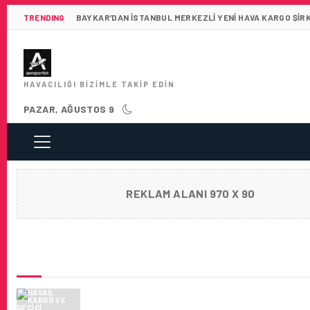
TRENDING
BAYKAR’DAN İSTANBUL MERKEZLI YENI HAVA KARGO ŞIR
HAVACILIĞI BIZIMLE TAKIP EDIN
PAZAR, AĞUSTOS 9
REKLAM ALANI 970 X 90
SON HABERLER
HAVAŞ, KARGO VE GEÇICI DEPOLAMA HIZME
ANTALYA HAVALIMANI’NA TAŞIDI