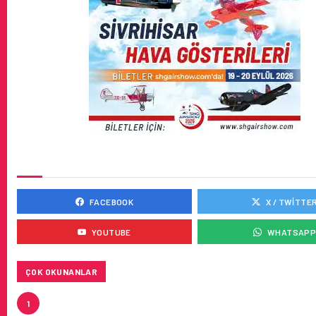
SOSYAL MEDYADA BIZ
FACEBOOK
X / TWITTE
YOUTUBE
WHATSAP
ÇOK OKUNANLAR
HITIT, 2024’ÜN IKINCI ÇEYREĞINDE SATIŞ GELIRLER
1
21 ARTIRARAK 15,2 MILYON DOLARA ULAŞTIRDI