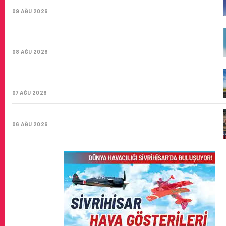
ŞIRKETI YOLDA!
09 AĞU 2026
TÜRK HAVA YOLLARI’NIN STRATEJIK DÖNÜŞÜM
HIKAYESI: YIRMIBIRINCI YÜZYIL GÖKTÜRKLERI
08 AĞU 2026
SUNEXPRESS’IN ÜÇ GÜN ÜST ÜSTE GÜNLÜK YOLCU
SAYISI 71 BINI AŞTI
07 AĞU 2026
HITIT BILIŞIM 500’DE SEKTÖREL YAZILIM BIRINCISI
06 AĞU 2026