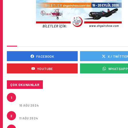
SOSYAL MEDYADA BIZ
FACEBOOK
X / TWITTE
YOUTUBE
WHATSAP
ÇOK OKUNANLAR
HITIT, 2024’ÜN IKINCI ÇEYREĞINDE SATIŞ GELIRLER
1
21 ARTIRARAK 15,2 MILYON DOLARA ULAŞTIRDI
10 AĞU 2024
ÇUKUROVA ULUSLARARASI HAVALIMANI AÇILDI
2
11 AĞU 2024
ÇUKUROVA ULUSLARARASI HAVALIMANI İLK YOLCUL