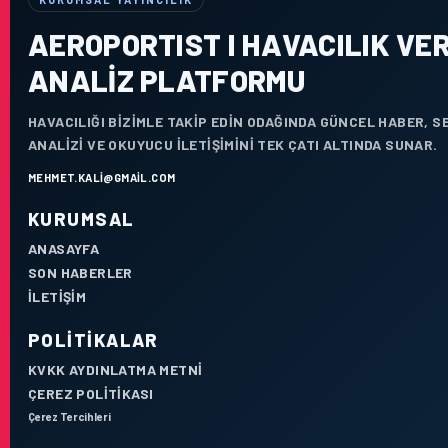
AEROPORTIST I HAVACILIK VER
ANALIZ PLATFORMU
HAVACILIĞI BIZIMLE TAKIP EDIN ODAĞINDA GÜNCEL HABER, 
ANALIZI VE OKUYUCU ILETIŞIMINI TEK ÇATI ALTINDA SUNAR.
MEHMET.KALI@GMAIL.COM
KURUMSAL
ANASAYFA
SON HABERLER
İLETIŞIM
POLITIKALAR
KVKK AYDINLATMA METNI
ÇEREZ POLITIKASI
Çerez Tercihleri