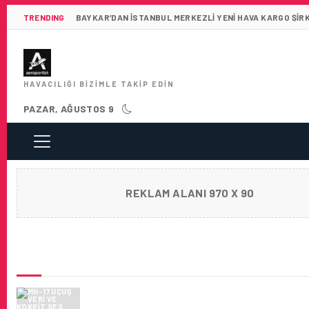
TRENDING
BAYKAR’DAN İSTANBUL MERKEZLI YENI HAVA KARGO ŞIR
HAVACILIĞI BIZIMLE TAKIP EDIN
PAZAR, AĞUSTOS 9
REKLAM ALANI 970 X 90
SON HABERLER
MH-17 UÇUŞ VERI VE KOKPIT SES KAYITLAR
MOSKOVA'YA GÖNDERILDI