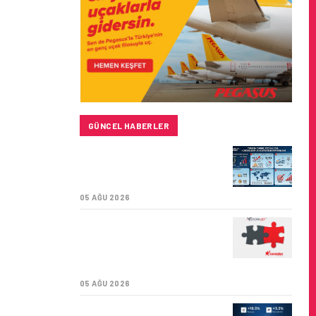
GÜNCEL HABERLER
TURKISH CARGO,
DÜNYANIN EN BÜYÜK
HAVA KARGO TAŞIYICISI
05 AĞU 2026
CORENDON’DAN YAKIT
VERIMLILIĞI VE
SÜRDÜRÜLEBILIRLIK IÇIN
İŞ BIRLIĞI!
05 AĞU 2026
AIR ASTANA’DAN 2026