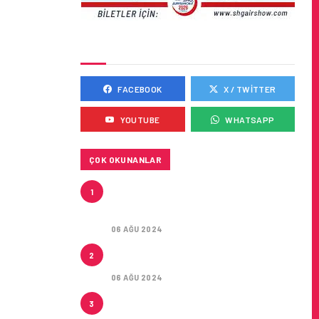
SOSYAL MEDYADA BIZ
FACEBOOK
X / TWITTER
YOUTUBE
WHATSAPP
ÇOK OKUNANLAR
AIR ASTANA’DAN AIRBUS
1
A321NEO LR TIPI YEDI UÇAK IÇIN
KIRA SÖZLEŞMESI
06 AĞU 2024
LEASE AGREEMENT FOR SEVEN
2
AIRBUS A321NEO LR AIRCRAFT
06 AĞU 2024
İSTANBUL JET, CAPITAL 500
3
LISTESINDE 118. SIRADA YERINI