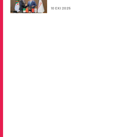
MUTABAKAT ZAPTI İMZALADI
10 EKI 2025