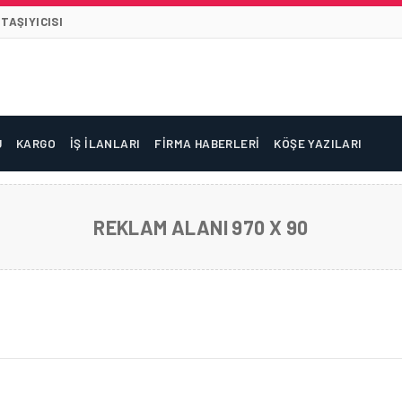
TAŞIYICISI
U
KARGO
İŞ İLANLARI
FIRMA HABERLERI
KÖŞE YAZILARI
REKLAM ALANI 970 X 90
GÉRIE, STRATEJIK İŞ BIRLIKLERINI GELIŞTIRMEK