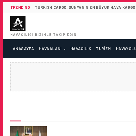
TRENDING
TURKISH CARGO, DÜNYANIN EN BÜYÜK HAVA KARGO 
HAVACILIĞI BIZIMLE TAKIP EDIN
ANASAYFA
HAVAALANI
HAVACILIK
TURIZM
HAVAYOL
SON HABERLER
TÜRK HAVA YOLLARI VE AIR AL