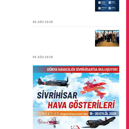
YILI İLK YARI FINANSAL
VE OPERASYONEL
SONUÇLARI!
05 AĞU 2026
İSTANBUL VALI
YARDIMCISI BEKIR
DINKIRCI’DEN KONTROL
KULESI’NE ZIYARET
05 AĞU 2026