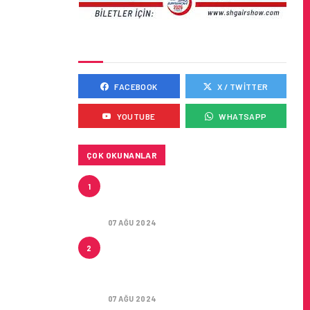
SOSYAL MEDYADA BIZ
FACEBOOK
X / TWITTER
YOUTUBE
WHATSAPP
ÇOK OKUNANLAR
CONDOR ILE DIREKT
1
ANTALYA’DAN ALMANYA’NIN 5
ŞEHRINE UÇUŞLAR
07 AĞU 2024
ARTAN SICAKLIKLAR
2
BOZULABILIR ÜRÜN
TAŞIMACILIĞINI ZORUNLU HALE
GETIRIYOR
07 AĞU 2024