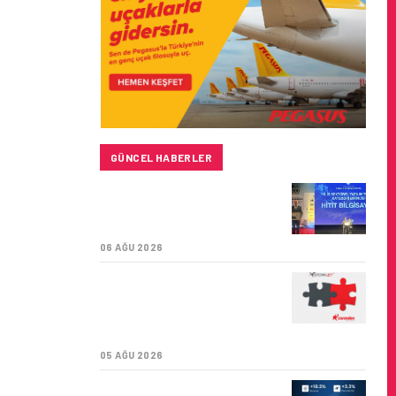
GÜNCEL HABERLER
HITIT BILIŞIM 500’DE
SEKTÖREL YAZILIM
BIRINCISI
06 AĞU 2026
CORENDON’DAN YAKIT
VERIMLILIĞI VE
SÜRDÜRÜLEBILIRLIK IÇIN
İŞ BIRLIĞI!
05 AĞU 2026
AIR ASTANA’DAN 2026