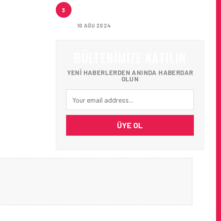
THY TEMMUZ 2024 TRAFIK
3
SONUÇLARI AÇIKLANDI
10 AĞU 2024
BÜLTENIMIZE KATILIN
YENI HABERLERDEN ANINDA HABERDAR
OLUN
ÜYE OL