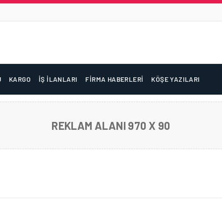
U
KARGO
İŞ İLANLARI
FIRMA HABERLERI
KÖŞE YAZILARI
REKLAM ALANI 970 X 90
NLARINA BAŞARISININ SIRRINI ANLATTI