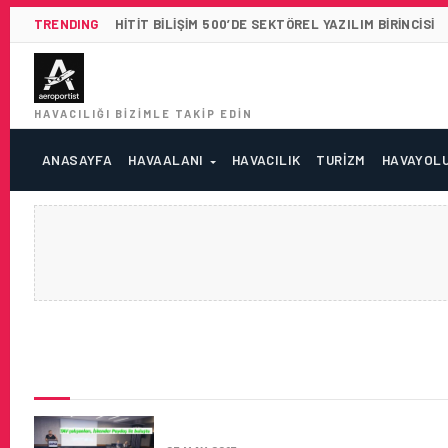
TRENDING
HITIT BILIŞIM 500’DE SEKTÖREL YAZILIM BIRINCISI
HAVACILIĞI BIZIMLE TAKIP EDIN
ANASAYFA
HAVAALANI
HAVACILIK
TURIZM
HAVAYOL
SON HABERLER
İSKENDER PAYDAŞ TAV ÇALIŞA