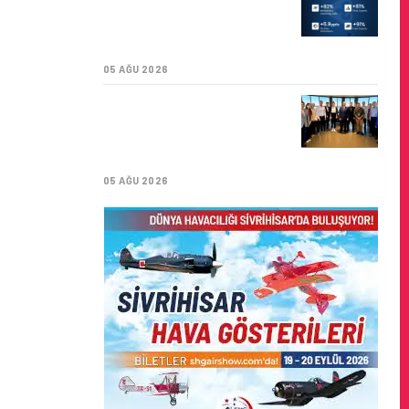
YILI İLK YARI FINANSAL
VE OPERASYONEL
SONUÇLARI!
05 AĞU 2026
İSTANBUL VALI
YARDIMCISI BEKIR
DINKIRCI’DEN KONTROL
KULESI’NE ZIYARET
05 AĞU 2026