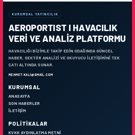
KURUMSAL YAYINCILIK
AEROPORTIST I HAVACILIK
VERI VE ANALIZ PLATFORMU
HAVACILIĞI BIZIMLE TAKIP EDIN ODAĞINDA GÜNCEL
HABER, SEKTÖR ANALIZI VE OKUYUCU ILETIŞIMINI TEK
ÇATI ALTINDA SUNAR.
MEHMET.KALI@GMAIL.COM
KURUMSAL
ANASAYFA
SON HABERLER
İLETIŞIM
POLITIKALAR
KVKK AYDINLATMA METNI