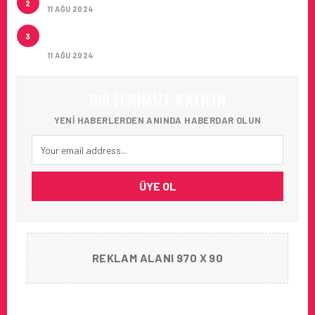
2
11 AĞU 2024
ÇUKUROVA ULUSLARARASI HAVALIMANI İLK
3
YOLCULARINI AĞIRLADI
11 AĞU 2024
BÜLTENIMIZE KATILIN
YENI HABERLERDEN ANINDA HABERDAR OLUN
ÜYE OL
REKLAM ALANI 970 X 90