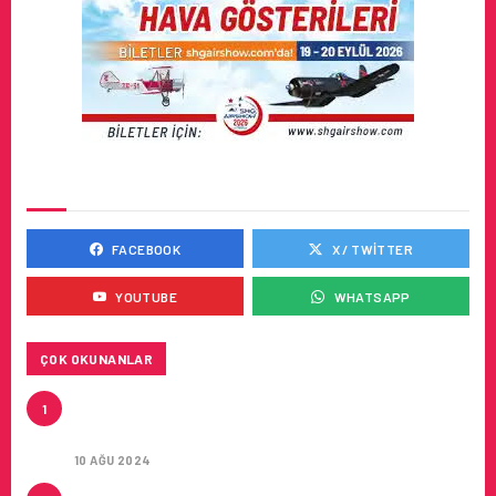
SOSYAL MEDYADA BIZ
FACEBOOK
X / TWITTER
YOUTUBE
WHATSAPP
ÇOK OKUNANLAR
HITIT, 2024’ÜN IKINCI ÇEYREĞINDE SATIŞ
1
GELIRLERINI YÜZDE 21 ARTIRARAK 15,2 MILYON
DOLARA ULAŞTIRDI
10 AĞU 2024
ÇUKUROVA ULUSLARARASI HAVALIMANI AÇILDI