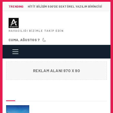
TRENDING
HITIT BILIŞIM 500’DE SEKTÖREL YAZILIM BIRINCISI
HAVACILIĞI BIZIMLE TAKIP EDIN
CUMA, AĞUSTOS 7
REKLAM ALANI 970 X 90
SON HABERLER
EMIRATES, 3 HAZIRAN’DAN ITIBAREN
GÜNEY AMERIKA’DAKI UÇUŞ AĞINI