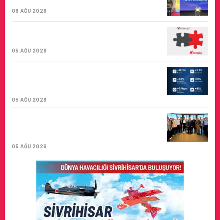
BIRINCISI
06 AĞU 2026
CORENDON’DAN YAKIT VERIMLILIĞI VE
SÜRDÜRÜLEBILIRLIK IÇIN İŞ BIRLIĞI!
05 AĞU 2026
AIR ASTANA’DAN 2026 YILI İLK YARI
FINANSAL VE OPERASYONEL
SONUÇLARI!
05 AĞU 2026
İSTANBUL VALI YARDIMCISI BEKIR
DINKIRCI’DEN KONTROL KULESI’NE
ZIYARET
05 AĞU 2026