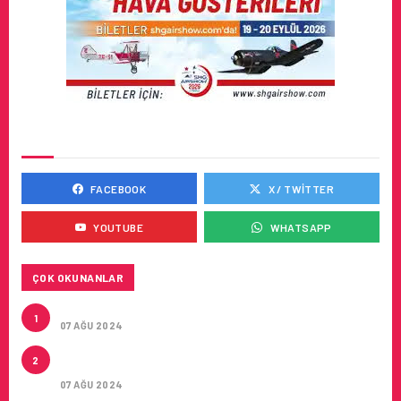
SOSYAL MEDYADA BIZ
FACEBOOK
X / TWITTER
YOUTUBE
WHATSAPP
ÇOK OKUNANLAR
TURKISH CARGO’NUN DUYURUSU
1
07 AĞU 2024
CONDOR ILE DIREKT ANTALYA’DAN ALMANYA’NIN
2
5 ŞEHRINE UÇUŞLAR
07 AĞU 2024