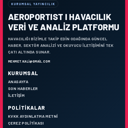
KURUMSAL YAYINCILIK
AEROPORTIST I HAVACILIK
VERI VE ANALIZ PLATFORMU
HAVACILIĞI BIZIMLE TAKIP EDIN ODAĞINDA GÜNCEL
HABER, SEKTÖR ANALIZI VE OKUYUCU ILETIŞIMINI TEK
ÇATI ALTINDA SUNAR.
MEHMET.KALI@GMAIL.COM
KURUMSAL
ANASAYFA
SON HABERLER
İLETIŞIM
POLITIKALAR
KVKK AYDINLATMA METNI
ÇEREZ POLITIKASI