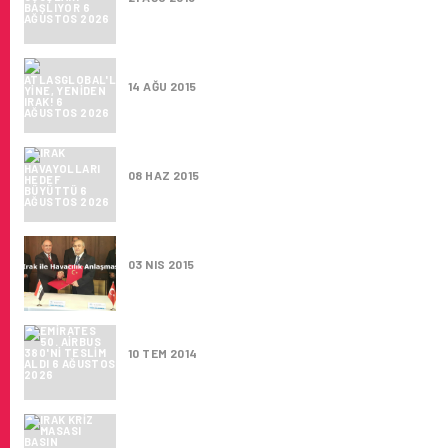
ATLASGLOBAL’LE YINE, YENIDEN IRAK!
14 AĞU 2015
IRAK HAVAYOLLARI HEDEF BÜYÜTTÜ
08 HAZ 2015
IRAK ILE HAVACILIK ANLAŞMASI
03 NIS 2015
EMIRATES 50. AIRBUS 380'NI TESLIM ALDI
10 TEM 2014
IRAK KRİZ MASASI BASIN AÇIKLAMASI (21), 7
TEMMUZ 2014