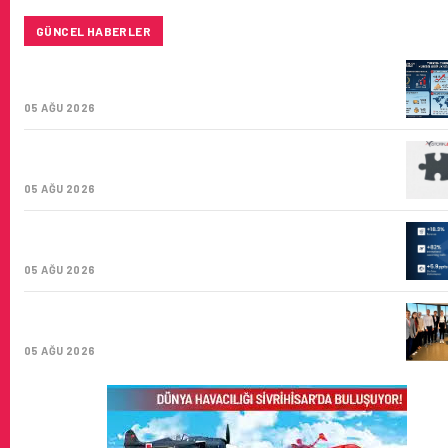
GÜNCEL HABERLER
TURKISH CARGO, DÜNYANIN EN BÜYÜK HAVA
KARGO TAŞIYICISI
05 AĞU 2026
CORENDON’DAN YAKIT VERIMLILIĞI VE
SÜRDÜRÜLEBILIRLIK IÇIN İŞ BIRLIĞI!
05 AĞU 2026
AIR ASTANA’DAN 2026 YILI İLK YARI FINANSAL VE
OPERASYONEL SONUÇLARI!
05 AĞU 2026
İSTANBUL VALI YARDIMCISI BEKIR DINKIRCI’DEN
KONTROL KULESI’NE ZIYARET
05 AĞU 2026