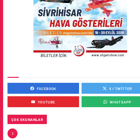
SOSYAL MEDYADA BIZ
FACEBOOK
X / TWITTER
YOUTUBE
WHATSAPP
ÇOK OKUNANLAR
AIR ASTANA’DAN AIRBUS A321NEO LR TIPI YEDI UÇA
1
KIRA SÖZLEŞMESI