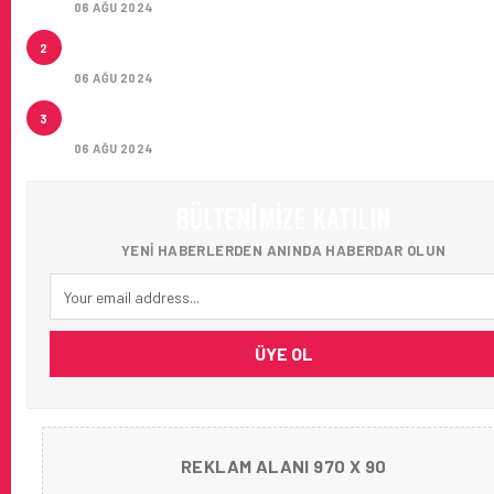
06 AĞU 2024
LEASE AGREEMENT FOR SEVEN AIRBUS A321NEO L
2
AIRCRAFT
06 AĞU 2024
İSTANBUL JET, CAPITAL 500 LISTESINDE 118. SIRA
3
YERINI ALDI
06 AĞU 2024
BÜLTENIMIZE KATILIN
YENI HABERLERDEN ANINDA HABERDAR OLUN
ÜYE OL
REKLAM ALANI 970 X 90