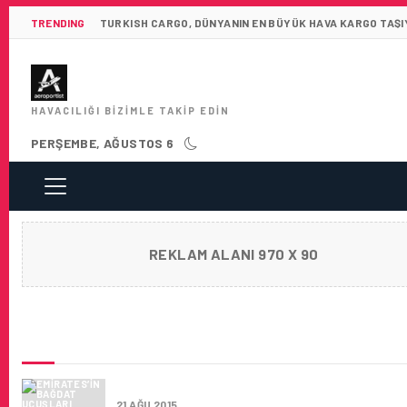
TRENDING
TURKISH CARGO, DÜNYANIN EN BÜYÜK HAVA KARGO TAŞIY
HAVACILIĞI BIZIMLE TAKIP EDIN
PERŞEMBE, AĞUSTOS 6
REKLAM ALANI 970 X 90
SON HABERLER
EMIRATES’IN BAĞDAT UÇUŞLARI BAŞLIYOR
21 AĞU 2015