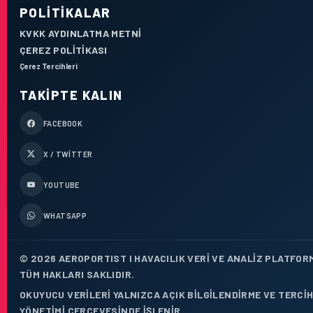
POLITIKALAR
KVKK AYDINLATMA METNI
ÇEREZ POLITIKASI
Çerez Tercihleri
TAKIPTE KALIN
FACEBOOK
X / TWITTER
YOUTUBE
WHATSAPP
© 2026 AEROPORTIST I HAVACILIK VERI VE ANALIZ PLATFOR
TÜM HAKLARI SAKLIDIR.
OKUYUCU VERILERI YALNIZCA AÇIK BILGILENDIRME VE TERCI
YÖNETIMI ÇERÇEVESINDE IŞLENIR.