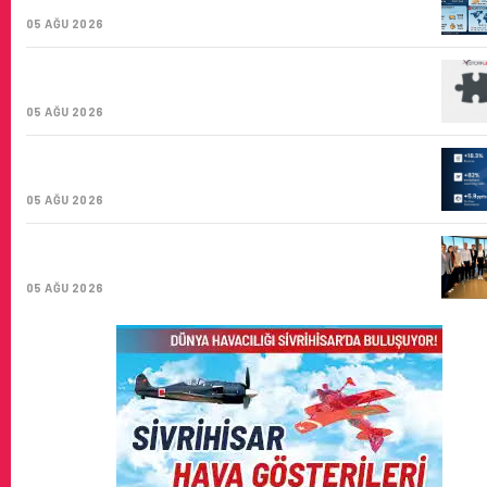
KARGO TAŞIYICISI
05 AĞU 2026
CORENDON’DAN YAKIT VERIMLILIĞI VE
SÜRDÜRÜLEBILIRLIK IÇIN İŞ BIRLIĞI!
05 AĞU 2026
AIR ASTANA’DAN 2026 YILI İLK YARI FINANSAL VE
OPERASYONEL SONUÇLARI!
05 AĞU 2026
İSTANBUL VALI YARDIMCISI BEKIR DINKIRCI’DEN
KONTROL KULESI’NE ZIYARET
05 AĞU 2026