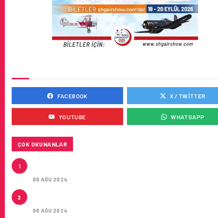
SOSYAL MEDYADA BIZ
FACEBOOK
X / TWITTER
YOUTUBE
WHATSAPP
ÇOK OKUNANLAR
AIR ASTANA’DAN AIRBUS A321NEO LR TIPI YEDI UÇA
1
KIRA SÖZLEŞMESI
06 AĞU 2024
LEASE AGREEMENT FOR SEVEN AIRBUS A321NEO L
2
AIRCRAFT
06 AĞU 2024