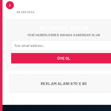
İSTANBUL JET, CAPITAL 500 LISTESINDE 118. SIRA
3
YERINI ALDI
06 AĞU 2024
BÜLTENIMIZE KATILIN
YENI HABERLERDEN ANINDA HABERDAR OLUN
ÜYE OL
REKLAM ALANI 970 X 90