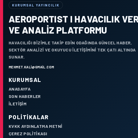
KURUMSAL YAYINCILIK
AEROPORTIST I HAVACILIK VER
VE ANALIZ PLATFORMU
HAVACILIĞI BIZIMLE TAKIP EDIN ODAĞINDA GÜNCEL HABER,
SEKTÖR ANALIZI VE OKUYUCU ILETIŞIMINI TEK ÇATI ALTINDA
SUNAR.
MEHMET.KALI@GMAIL.COM
KURUMSAL
ANASAYFA
SON HABERLER
İLETIŞIM
POLITIKALAR
KVKK AYDINLATMA METNI
ÇEREZ POLITIKASI