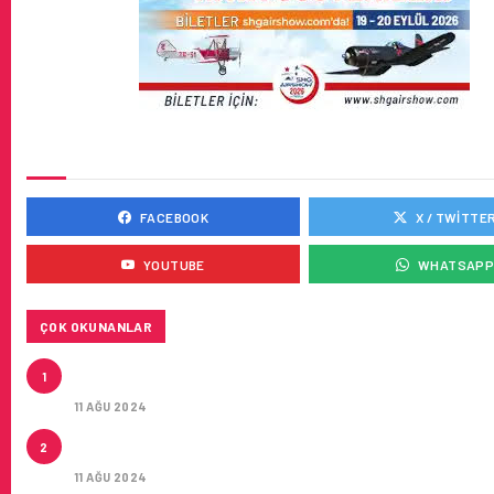
SOSYAL MEDYADA BIZ
FACEBOOK
X / TWITTE
YOUTUBE
WHATSAP
ÇOK OKUNANLAR
THY IŞTIRAKLERI HAFTADA TOPLAM 161 UÇUŞLA Ç
1
HAVALIMANI UÇACAK
11 AĞU 2024
ÇUKUROVA ULUSLARARASI HAVALIMANI İLK YOLCUL
2
AĞIRLADI
11 AĞU 2024