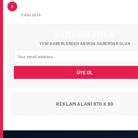
ÇUKUROVA ULUSLARARASI HAVALIMANI’NA KOLAY 
3
ULAŞIM!
11 AĞU 2024
BÜLTENIMIZE KATILIN
YENI HABERLERDEN ANINDA HABERDAR OLUN
ÜYE OL
REKLAM ALANI 970 X 90