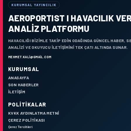
KURUMSAL YAYINCILIK
AEROPORTIST I HAVACILIK VER
ANALIZ PLATFORMU
HAVACILIĞI BIZIMLE TAKIP EDIN ODAĞINDA GÜNCEL HABER, 
ANALIZI VE OKUYUCU ILETIŞIMINI TEK ÇATI ALTINDA SUNAR.
MEHMET.KALI@GMAIL.COM
KURUMSAL
ANASAYFA
SON HABERLER
İLETIŞIM
POLITIKALAR
KVKK AYDINLATMA METNI
ÇEREZ POLITIKASI
Çerez Tercihleri