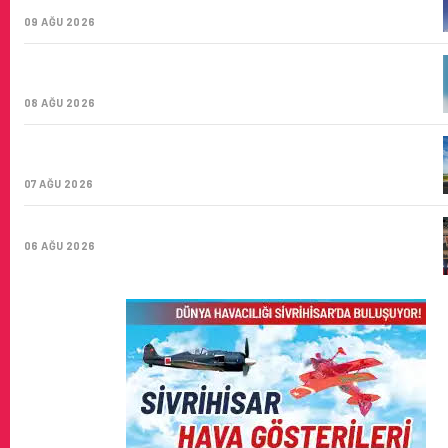
ŞIRKETI YOLDA!
09 AĞU 2026
TÜRK HAVA YOLLARI’NIN STRATEJIK DÖNÜŞÜM
HIKAYESI: YIRMIBIRINCI YÜZYIL GÖKTÜRKLERI
08 AĞU 2026
SUNEXPRESS’IN ÜÇ GÜN ÜST ÜSTE GÜNLÜK YOLCU
SAYISI 71 BINI AŞTI
07 AĞU 2026
HITIT BILIŞIM 500’DE SEKTÖREL YAZILIM BIRINCISI
06 AĞU 2026