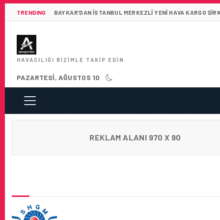
TRENDING
BAYKAR’DAN İSTANBUL MERKEZLI YENI HAVA KARGO ŞIR
HAVACILIĞI BIZIMLE TAKIP EDIN
PAZARTESI, AĞUSTOS 10
REKLAM ALANI 970 X 90
SON HABERLER
SHGM’DEN ÖNEMLI KDM MODÜLÜ GÜNCELL
DUYURUSU