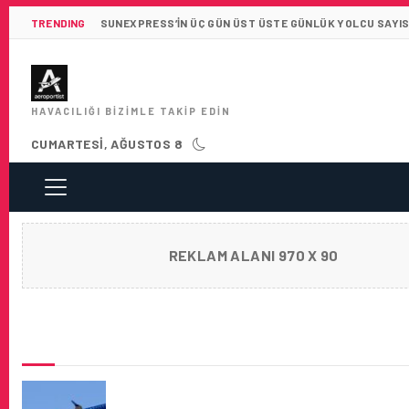
TRENDING
SUNEXPRESS’IN ÜÇ GÜN ÜST ÜSTE GÜNLÜK YOLCU SAYISI 
HAVACILIĞI BIZIMLE TAKIP EDIN
CUMARTESI, AĞUSTOS 8
REKLAM ALANI 970 X 90
SON HABERLER
AZERBAYCAN HAVA YOLLARI ILE ÖZEL KAR
HIZMETLERI!