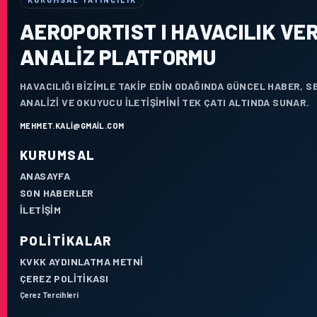
AEROPORTIST I HAVACILIK VER
ANALIZ PLATFORMU
HAVACILIĞI BIZIMLE TAKIP EDIN ODAĞINDA GÜNCEL HABER, 
ANALIZI VE OKUYUCU ILETIŞIMINI TEK ÇATI ALTINDA SUNAR.
MEHMET.KALI@GMAIL.COM
KURUMSAL
ANASAYFA
SON HABERLER
İLETIŞIM
POLITIKALAR
KVKK AYDINLATMA METNI
ÇEREZ POLITIKASI
Çerez Tercihleri