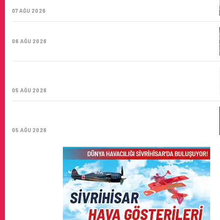
SAYISI 71 BINI AŞTI
07 AĞU 2026
HITIT BILIŞIM 500’DE SEKTÖREL YAZILIM BIRINCISI
06 AĞU 2026
CORENDON’DAN YAKIT VERIMLILIĞI VE
SÜRDÜRÜLEBILIRLIK IÇIN İŞ BIRLIĞI!
05 AĞU 2026
AIR ASTANA’DAN 2026 YILI İLK YARI FINANSAL VE
OPERASYONEL SONUÇLARI!
05 AĞU 2026