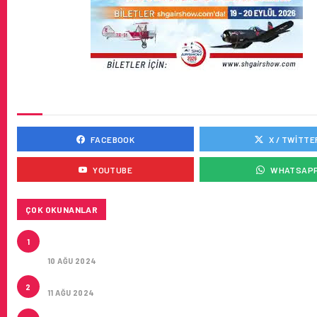
SOSYAL MEDYADA BIZ
FACEBOOK
X / TWITTE
YOUTUBE
WHATSAP
ÇOK OKUNANLAR
HITIT, 2024’ÜN IKINCI ÇEYREĞINDE SATIŞ GELIRLER
1
21 ARTIRARAK 15,2 MILYON DOLARA ULAŞTIRDI
10 AĞU 2024
ÇUKUROVA ULUSLARARASI HAVALIMANI AÇILDI
2
11 AĞU 2024
ÇUKUROVA ULUSLARARASI HAVALIMANI İLK YOLCUL