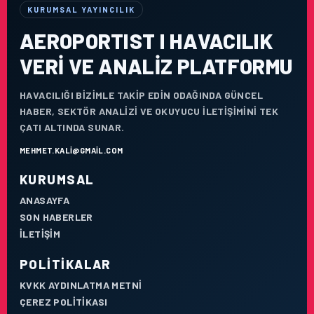
KURUMSAL YAYINCILIK
AEROPORTIST I HAVACILIK
VERI VE ANALIZ PLATFORMU
HAVACILIĞI BIZIMLE TAKIP EDIN ODAĞINDA GÜNCEL
HABER, SEKTÖR ANALIZI VE OKUYUCU ILETIŞIMINI TEK
ÇATI ALTINDA SUNAR.
MEHMET.KALI@GMAIL.COM
KURUMSAL
ANASAYFA
SON HABERLER
İLETIŞIM
POLITIKALAR
KVKK AYDINLATMA METNI
ÇEREZ POLITIKASI