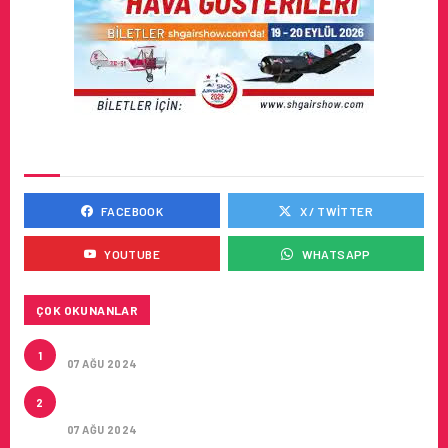
SOSYAL MEDYADA BIZ
FACEBOOK
X / TWITTER
YOUTUBE
WHATSAPP
ÇOK OKUNANLAR
TURKISH CARGO’NUN DUYURUSU
1
07 AĞU 2024
CONDOR ILE DIREKT ANTALYA’DAN ALMANYA’NIN
2
5 ŞEHRINE UÇUŞLAR
07 AĞU 2024