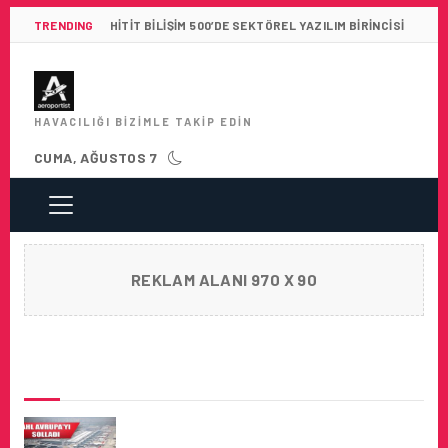
TRENDING
HITIT BILIŞIM 500’DE SEKTÖREL YAZILIM BIRINCISI
HAVACILIĞI BIZIMLE TAKIP EDIN
CUMA, AĞUSTOS 7
REKLAM ALANI 970 X 90
SON HABERLER
2014 UN AVRUPA ŞAMPIYONU ATATÜRK
HAVALIMANI VE SABIHA GÖKÇEN