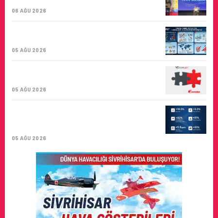
BIRINCISI
06 AĞU 2026
TURKISH CARGO, DÜNYANIN EN BÜYÜK
HAVA KARGO TAŞIYICISI
05 AĞU 2026
CORENDON’DAN YAKIT VERIMLILIĞI VE
SÜRDÜRÜLEBILIRLIK IÇIN İŞ BIRLIĞI!
05 AĞU 2026
AIR ASTANA’DAN 2026 YILI İLK YARI
FINANSAL VE OPERASYONEL
SONUÇLARI!
05 AĞU 2026