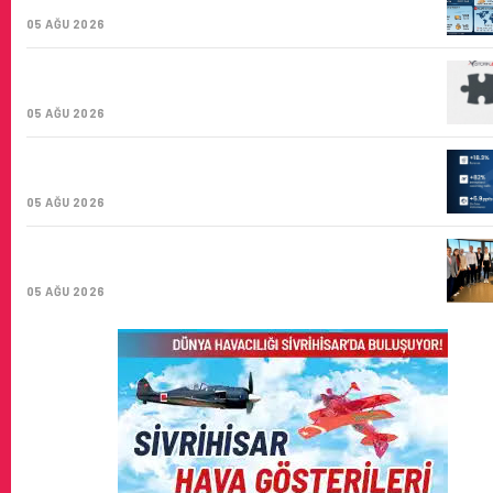
KARGO TAŞIYICISI
05 AĞU 2026
CORENDON’DAN YAKIT VERIMLILIĞI VE
SÜRDÜRÜLEBILIRLIK IÇIN İŞ BIRLIĞI!
05 AĞU 2026
AIR ASTANA’DAN 2026 YILI İLK YARI FINANSAL VE
OPERASYONEL SONUÇLARI!
05 AĞU 2026
İSTANBUL VALI YARDIMCISI BEKIR DINKIRCI’DEN
KONTROL KULESI’NE ZIYARET
05 AĞU 2026