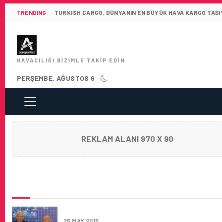
TRENDING
TURKISH CARGO, DÜNYANIN EN BÜYÜK HAVA KARGO TAŞIY
HAVACILIĞI BIZIMLE TAKIP EDIN
PERŞEMBE, AĞUSTOS 6
REKLAM ALANI 970 X 90
SON HABERLER
THY VE TAV’A ÖVGÜ DOLU SÖZLER
25 MAY 2015