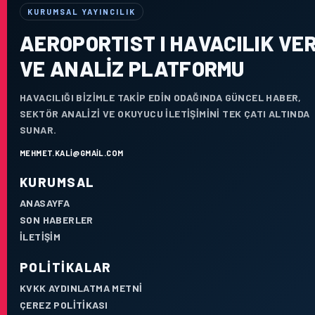
KURUMSAL YAYINCILIK
AEROPORTIST I HAVACILIK VER
VE ANALIZ PLATFORMU
HAVACILIĞI BIZIMLE TAKIP EDIN ODAĞINDA GÜNCEL HABER,
SEKTÖR ANALIZI VE OKUYUCU ILETIŞIMINI TEK ÇATI ALTINDA
SUNAR.
MEHMET.KALI@GMAIL.COM
KURUMSAL
ANASAYFA
SON HABERLER
İLETIŞIM
POLITIKALAR
KVKK AYDINLATMA METNI
ÇEREZ POLITIKASI