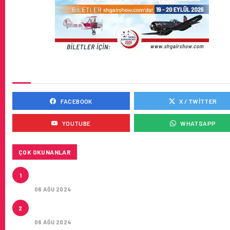
SOSYAL MEDYADA BIZ
FACEBOOK
X / TWITTER
YOUTUBE
WHATSAPP
ÇOK OKUNANLAR
AIR ASTANA’DAN AIRBUS A321NEO LR TIPI YEDI UÇA
1
KIRA SÖZLEŞMESI
06 AĞU 2024
LEASE AGREEMENT FOR SEVEN AIRBUS A321NEO L
2
AIRCRAFT
06 AĞU 2024