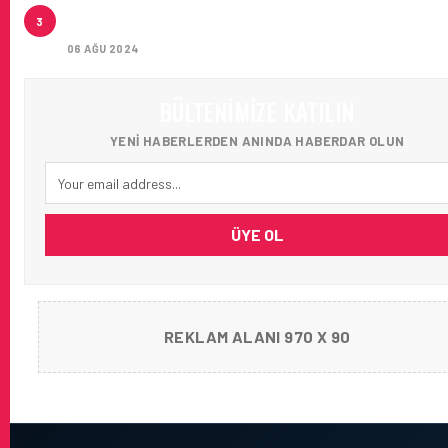
İSTANBUL JET, CAPITAL 500 LISTESINDE 118. SIRA
3
YERINI ALDI
06 AĞU 2024
BÜLTENIMIZE KATILIN
YENI HABERLERDEN ANINDA HABERDAR OLUN
ÜYE OL
REKLAM ALANI 970 X 90