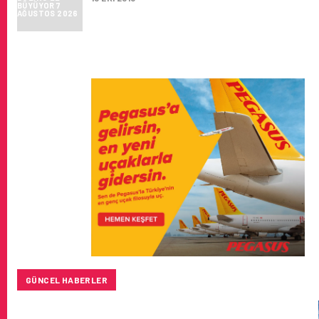
GÜNCEL HABERLER
SUNEXPRESS’IN ÜÇ GÜN ÜST ÜSTE GÜNLÜK YOLCU