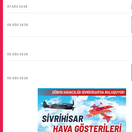
SAYISI 71 BINI AŞTI
07 AĞU 2026
HITIT BILIŞIM 500’DE SEKTÖREL YAZILIM BIRINCISI
06 AĞU 2026
CORENDON’DAN YAKIT VERIMLILIĞI VE
SÜRDÜRÜLEBILIRLIK IÇIN İŞ BIRLIĞI!
05 AĞU 2026
AIR ASTANA’DAN 2026 YILI İLK YARI FINANSAL VE
OPERASYONEL SONUÇLARI!
05 AĞU 2026