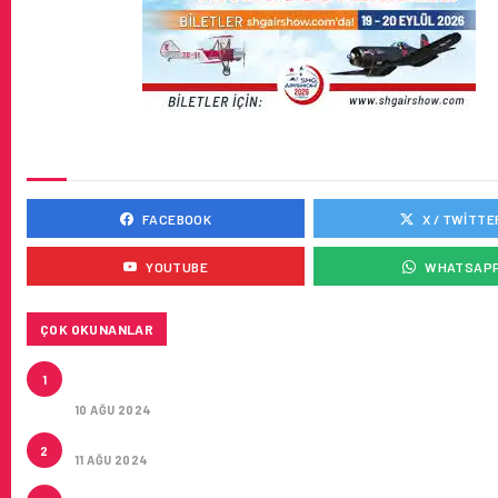
SOSYAL MEDYADA BIZ
FACEBOOK
X / TWITTE
YOUTUBE
WHATSAP
ÇOK OKUNANLAR
HITIT, 2024’ÜN IKINCI ÇEYREĞINDE SATIŞ GELIRLER
1
21 ARTIRARAK 15,2 MILYON DOLARA ULAŞTIRDI
10 AĞU 2024
ÇUKUROVA ULUSLARARASI HAVALIMANI AÇILDI
2
11 AĞU 2024
ÇUKUROVA ULUSLARARASI HAVALIMANI İLK YOLCUL