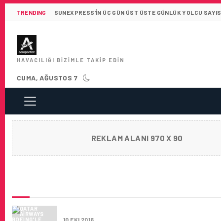
TRENDING
SUNEXPRESS’IN ÜÇ GÜN ÜST ÜSTE GÜNLÜK YOLCU SAYISI 
HAVACILIĞI BIZIMLE TAKIP EDIN
CUMA, AĞUSTOS 7
REKLAM ALANI 970 X 90
SON HABERLER
QATAR AIRWAYS BOEING’LE BÜYÜYOR
10 EKI 2016