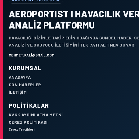
AEROPORTIST I HAVACILIK VER
ANALIZ PLATFORMU
HAVACILIĞI BIZIMLE TAKIP EDIN ODAĞINDA GÜNCEL HABER, 
ANALIZI VE OKUYUCU ILETIŞIMINI TEK ÇATI ALTINDA SUNAR.
MEHMET.KALI@GMAIL.COM
KURUMSAL
ANASAYFA
SON HABERLER
İLETIŞIM
POLITIKALAR
KVKK AYDINLATMA METNI
ÇEREZ POLITIKASI
Çerez Tercihleri