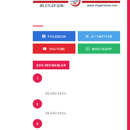
SOSYAL MEDYADA BIZ
FACEBOOK
X / TWITTER
YOUTUBE
WHATSAPP
ÇOK OKUNANLAR
AIR ASTANA’DAN AIRBUS
1
A321NEO LR TIPI YEDI UÇAK IÇIN
KIRA SÖZLEŞMESI
06 AĞU 2024
LEASE AGREEMENT FOR SEVEN
2
AIRBUS A321NEO LR AIRCRAFT
06 AĞU 2024
İSTANBUL JET, CAPITAL 500
3
LISTESINDE 118. SIRADA YERINI