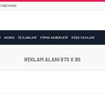
TAŞIYICISI
U
KARGO
İŞ İLANLARI
FIRMA HABERLERI
KÖŞE YAZILARI
REKLAM ALANI 970 X 90
 GÜN IZINLE 43 GÜN TATIL