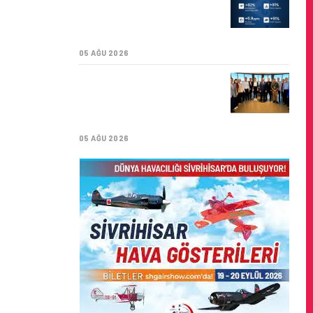
YILI İLK YARI FINANSAL
VE OPERASYONEL
SONUÇLARI!
05 AĞU 2026
İSTANBUL VALI
YARDIMCISI BEKIR
DINKIRCI’DEN KONTROL
KULESI’NE ZIYARET
05 AĞU 2026