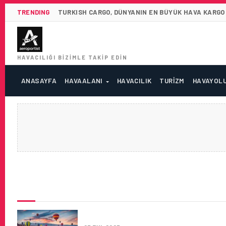
TRENDING
TURKISH CARGO, DÜNYANIN EN BÜYÜK HAVA KARGO 
HAVACILIĞI BIZIMLE TAKIP EDIN
ANASAYFA
HAVAALANI
HAVACILIK
TURIZM
HAVAYOL
SON HABERLER
2026 TATIL YILI OLACAK: 11,5