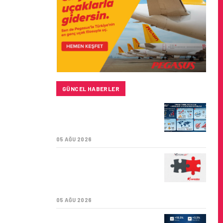
GÜNCEL HABERLER
TURKISH CARGO,
DÜNYANIN EN BÜYÜK
HAVA KARGO TAŞIYICISI
05 AĞU 2026
CORENDON’DAN YAKIT
VERIMLILIĞI VE
SÜRDÜRÜLEBILIRLIK IÇIN
İŞ BIRLIĞI!
05 AĞU 2026
AIR ASTANA’DAN 2026