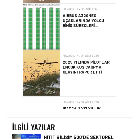
HAVACILIK • 05 AĞU 2026
AIRBUS A320NEO
UÇAKLARINDA YOLCU
BINIŞ SÜREÇLERI
SIMÜLASYONLA TEST
EDILDI!
HAVACILIK • 04 AĞU 2026
2025 YILINDA PILOTLAR
ENÇOK KUŞ ÇARPMA
OLAYINI RAPOR ETTI
HAVACILIK • 04 AĞU 2026
IFATCA 2027 YILLIK
KONFERANSI TÜRKIYE’DE
DÜZENLENECEK!
İLGILI YAZILAR
HITIT BILIŞIM 500’DE SEKTÖREL