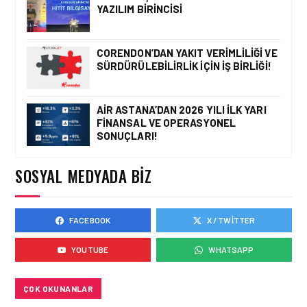
YAZILIM BIRINCISI
HAVACILIK • 06 AĞU 2026
HITIT BILIŞIM 500’DE
SEKTÖREL YAZILIM
CORENDON’DAN YAKIT VERIMLILIĞI VE
BIRINCISI
SÜRDÜRÜLEBILIRLIK IÇIN İŞ BIRLIĞI!
AIR ASTANA’DAN 2026 YILI İLK YARI
FINANSAL VE OPERASYONEL
HAVACILIK • 05 AĞU 2026
SONUÇLARI!
YAKIT MALIYETLERINDEKI
YÜZDE 46’LIK ARTIŞA
KARŞI HANGI ÖNLEMLER
SOSYAL MEDYADA BIZ
ALINIYOR?
FACEBOOK
X / TWITTER
HAVACILIK • 05 AĞU 2026
ÇELEBI HAVACILIK
YOUTUBE
WHATSAPP
MACARISTAN’DAN
BUDAPEŞTE GÖNÜLLÜ
KURTARMA BIRLIĞI’NE
ANLAMLI DESTEK!
ÇOK OKUNANLAR