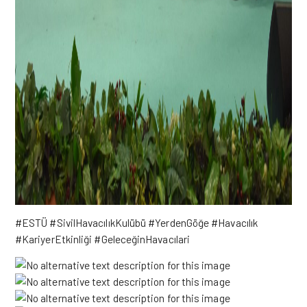
#ESTÜ #SivilHavacılıkKulübü #YerdenGöğe #Havacılık
#KariyerEtkinliği #GeleceğinHavacılari