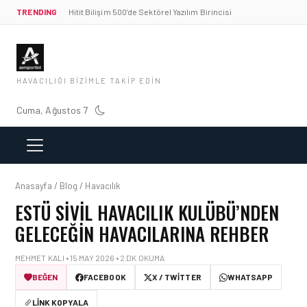
TRENDING
Hitit Bilişim 500’de Sektörel Yazılım Birincisi
HAVACILIĞI BIZIMLE TAKIP EDIN
Cuma, Ağustos 7
Anasayfa / Blog / Havacılık
ESTÜ SIVIL HAVACILIK KULÜBÜ’NDEN
GELECEĞIN HAVACILARINA REHBER
MEHMET KALI • 15 MAY 2026 • 2 DK OKUMA
BEĞEN
FACEBOOK
X / TWITTER
WHATSAPP
LINK KOPYALA