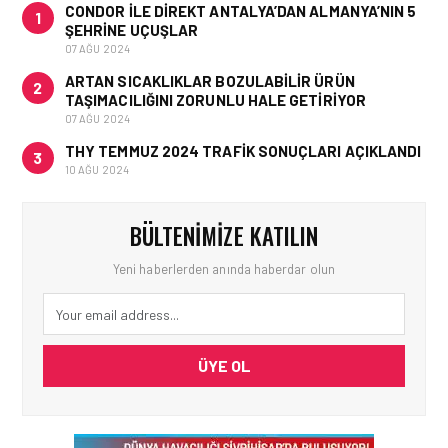
CONDOR ILE DIREKT ANTALYA’DAN ALMANYA’NIN 5
1
ŞEHRINE UÇUŞLAR
07 AĞU 2024
ARTAN SICAKLIKLAR BOZULABILIR ÜRÜN
2
TAŞIMACILIĞINI ZORUNLU HALE GETIRIYOR
07 AĞU 2024
THY TEMMUZ 2024 TRAFIK SONUÇLARI AÇIKLANDI
3
10 AĞU 2024
BÜLTENIMIZE KATILIN
Yeni haberlerden anında haberdar olun
ÜYE OL