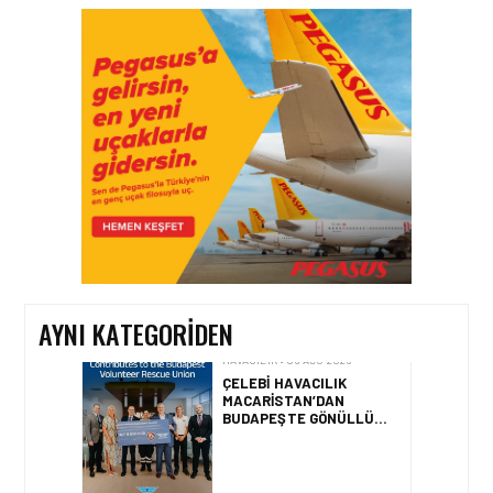
HAVACILIK • 06 AĞU 2026
HITIT BILIŞIM 500’DE
SEKTÖREL YAZILIM
BIRINCISI
HAVACILIK • 05 AĞU 2026
YAKIT MALIYETLERINDEKI
YÜZDE 46’LIK ARTIŞA
KARŞI HANGI ÖNLEMLER
ALINIYOR?
AYNI KATEGORIDEN
HAVACILIK • 05 AĞU 2026
ÇELEBI HAVACILIK
MACARISTAN’DAN
BUDAPEŞTE GÖNÜLLÜ
KURTARMA BIRLIĞI’NE
ANLAMLI DESTEK!