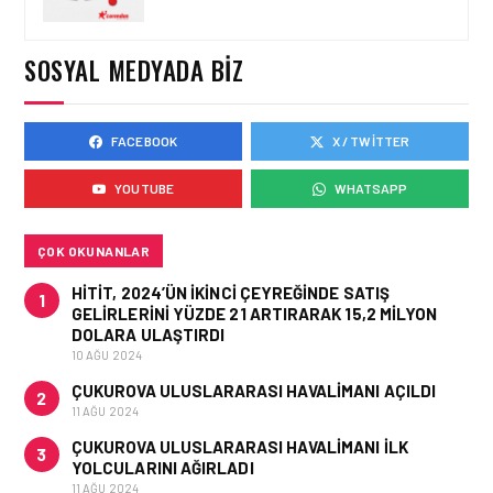
CORENDON’DAN YAKIT
VERIMLILIĞI VE
SÜRDÜRÜLEBILIRLIK IÇIN
SOSYAL MEDYADA BIZ
İŞ BIRLIĞI!
FACEBOOK
X / TWITTER
HAVAYOLU • 05 AĞU 2026
AIR ASTANA’DAN 2026
YOUTUBE
WHATSAPP
YILI İLK YARI FINANSAL
VE OPERASYONEL
SONUÇLARI!
ÇOK OKUNANLAR
HITIT, 2024’ÜN IKINCI ÇEYREĞINDE SATIŞ
1
GELIRLERINI YÜZDE 21 ARTIRARAK 15,2 MILYON
DOLARA ULAŞTIRDI
10 AĞU 2024
ÇUKUROVA ULUSLARARASI HAVALIMANI AÇILDI
2
11 AĞU 2024
ÇUKUROVA ULUSLARARASI HAVALIMANI İLK
3
YOLCULARINI AĞIRLADI
11 AĞU 2024