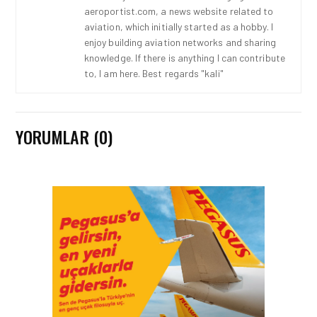
aeroportist.com, a news website related to
aviation, which initially started as a hobby. I
enjoy building aviation networks and sharing
knowledge. If there is anything I can contribute
to, I am here. Best regards "kali"
YORUMLAR (0)
HAVAYOLU • 07 AĞU 2026
SUNEXPRESS’IN ÜÇ GÜN
ÜST ÜSTE GÜNLÜK
YOLCU SAYISI 71 BINI AŞTI
HAVAYOLU • 05 AĞU 2026