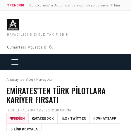
TRENDING
SunExpress’in Üç gün üst üste günlük yolcu sayısı 71 bini aştı
HAVACILIĞI BIZIMLE TAKIP EDIN
Cumartesi, Ağustos 8
Anasayfa / Blog / Havayolu
EMIRATES’TEN TÜRK PILOTLARA
KARIYER FIRSATI
MEHMET KALI • 04 HAZ 2026 • 2 DK OKUMA
BEĞEN
FACEBOOK
X / TWITTER
WHATSAPP
LINK KOPYALA