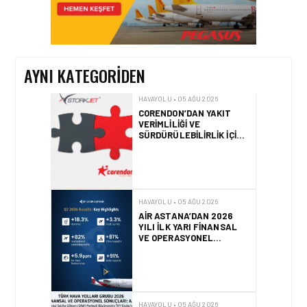
CORENDON’DAN YAKIT
VERIMLILIĞI VE
SÜRDÜRÜLEBILIRLIK IÇIN
İŞ BIRLIĞI!
AYNI KATEGORIDEN
HAVAYOLU • 05 AĞU 2026
AIR ASTANA’DAN 2026
YILI İLK YARI FINANSAL
VE OPERASYONEL
SONUÇLARI!
HAVAYOLU • 05 AĞU 2026
AJET’IN SABIHA
GÖKÇEN’DEKI PAZAR PAYI
ARTIŞI FINANSAL
SONUÇLARI NASIL
ETKILEDI?
HAVAYOLU • 05 AĞU 2026