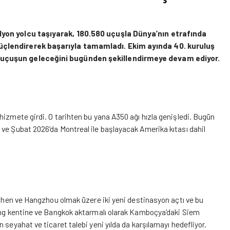
ilyon yolcu taşıyarak, 180.580 uçuşla Dünya’nın etrafında
güçlendirerek başarıyla tamamladı. Ekim ayında 40. kuruluş
a uçuşun
geleceğini bugünden şekillendirmeye devam ediyor.
hizmete girdi. O tarihten bu yana A350 ağı hızla genişledi. Bugün
 ve Şubat 2026’da Montreal ile başlayacak Amerika kıtası dahil
enzhen ve Hangzhou olmak üzere iki yeni destinasyon açtı ve bu
nang kentine ve Bangkok aktarmalı olarak Kamboçya’daki Siem
 seyahat ve ticaret talebi yeni yılda da karşılamayı hedefliyor.