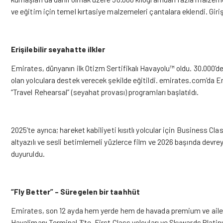
ve eğitim için temel kırtasiye malzemeleri çantalara eklendi. Giriş
Erişilebilir seyahatte ilkler
Emirates, dünyanın ilk Otizm Sertifikalı Havayolu™ oldu. 30.000’de
olan yolculara destek verecek şekilde eğitildi. emirates.com’da Eri
“Travel Rehearsal” (seyahat provası) programları başlatıldı.
2025’te ayrıca; hareket kabiliyeti kısıtlı yolcular için Business C
altyazılı ve sesli betimlemeli yüzlerce film ve 2026 başında devrey
duyuruldu.
“Fly Better” – Süregelen bir taahhüt
Emirates, son 12 ayda hem yerde hem de havada premium ve aile 
Havalimanı Terminal 3’te, First Class yolcuları ve Skywards Platinu