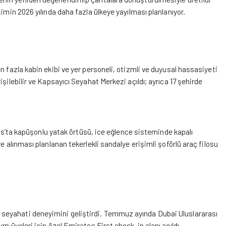
imin 2026 yılında daha fazla ülkeye yayılması planlanıyor.
n fazla kabin ekibi ve yer personeli, otizmli ve duyusal hassasiyeti
şilebilir ve Kapsayıcı Seyahat Merkezi açıldı; ayrıca 17 şehirde
lass’ta kapüşonlu yatak örtüsü, ice eğlence sisteminde kapalı
e alınması planlanan tekerlekli sandalye erişimli şoförlü araç filosu
seyahati deneyimini geliştirdi. Temmuz ayında Dubai Uluslararası
m üyeleri için özel Emirates First check-in alanı açıldı.