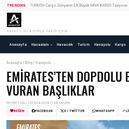
TRENDING
TURKISH Cargo, Dünyanın EN Büyük HAVA KARGO Taşıyıcısı
HAVACILIĞI BIZIMLE TAKIP EDIN
Anasayfa
Havaalanı
Havacılık
Turizm
Havayolu
Kargo
Anasayfa / Blog / Havayolu
EMIRATES’TEN DOPDOLU B
VURAN BAŞLIKLAR
MEHMET KALI • 03 OCA 2026 • 7 DK OKUMA
BEĞEN
FACEBOOK
X / TWITTER
WHATSAPP
L