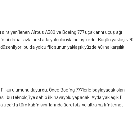
ı sıra yenilenen Airbus A380 ve Boeing 777 uçaklarını uçuş ağı
ini daha fazla noktada yolcularıyla buluşturdu. Bugün yaklaşık 70
üzenliyor; bu da yolcu filosunun yaklaşık yüzde 40’ına karşılık
Fi kurulumunu duyurdu. Önce Boeing 777’lerle başlayacak olan
s’i bu teknolojiye sahip ilk havayolu yapacak. Ayda yaklaşık 11
 uçakta tüm kabin sınıflarında ücretsiz ve ultra hızlı internet