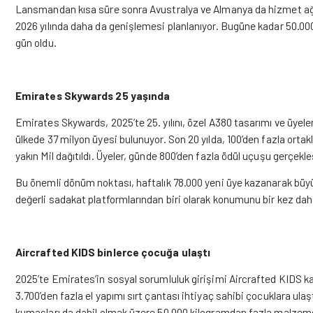
Lansmandan kısa süre sonra Avustralya ve Almanya da hizmet ağın
2026 yılında daha da genişlemesi planlanıyor. Bugüne kadar 50.000
gün oldu.
Emirates Skywards 25 yaşında
Emirates Skywards, 2025’te 25. yılını, özel A380 tasarımı ve üyeler
ülkede 37 milyon üyesi bulunuyor. Son 20 yılda, 100’den fazla orta
yakın Mil dağıtıldı. Üyeler, günde 800’den fazla ödül uçuşu gerçekle
Bu önemli dönüm noktası, haftalık 78.000 yeni üye kazanarak büy
değerli sadakat platformlarından biri olarak konumunu bir kez dah
Aircrafted KIDS binlerce çocuğa ulaştı
2025’te Emirates’in sosyal sorumluluk girişimi Aircrafted KIDS k
3.700’den fazla el yapımı sırt çantası ihtiyaç sahibi çocuklara ulaş
kumaşları da dahil olmak üzere 50.000 kilogramdan fazla malzemen