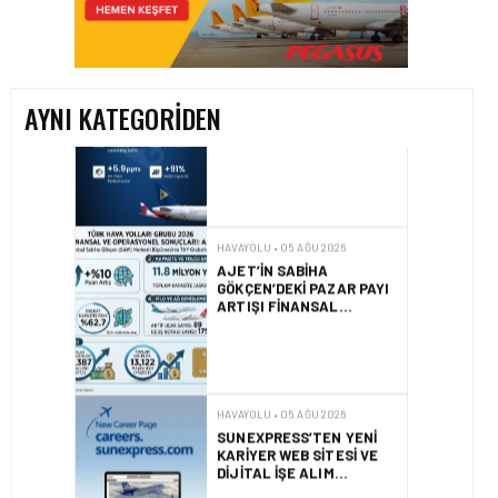
AIR ASTANA’DAN 2026
YILI İLK YARI FINANSAL
VE OPERASYONEL
SONUÇLARI!
AYNI KATEGORIDEN
HAVAYOLU • 05 AĞU 2026
AJET’IN SABIHA
GÖKÇEN’DEKI PAZAR PAYI
ARTIŞI FINANSAL
SONUÇLARI NASIL
ETKILEDI?
HAVAYOLU • 05 AĞU 2026
SUNEXPRESS’TEN YENI
KARIYER WEB SITESI VE
DIJITAL İŞE ALIM
PLATFORMU!
HAVAYOLU • 05 AĞU 2026