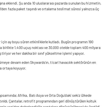
a eklendi. Şu anda 10 uluslararası pazarda sunulan bu hizmetin,
’den fazla paket taşındı ve ortalama teslimat süresi yalnızca üç
 için ay boyu süren etkinliklerle kutladı. Bugün programın 190
kla birlikte 1.400 uçuş noktası ve 30.000 otelde toplam 400 milyara
ştiriyor ve her dakika bir sınıf yükseltme işlemi yapıyor.
ümeye devam eden Skywards’ın, ticari havacılık sektörünün en
a ortaya koyuyor.
apsamında; Afrika, Batı Asya ve Orta Doğu’daki sekiz ülkede
tırıldı. Çantalar, retrofit programından geri dönüştürülen koltuk
in yeniden değerlendirilip çantalara dönüştürülmesiyle üretildi