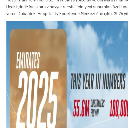
Uçak içinde ise sınırsız havyar servisi için yeni sunumlar, özel ta
veren Dubai’deki Hospitality Excellence Merkezi öne çıktı. 2025 yı