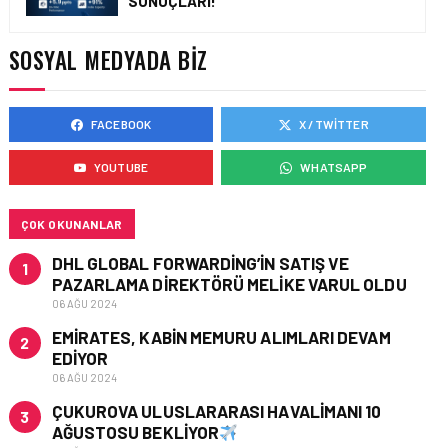
SONUÇLARI!
AIR ASTANA’DAN 2026
YILI İLK YARI FINANSAL
VE OPERASYONEL
SOSYAL MEDYADA BIZ
SONUÇLARI!
FACEBOOK
X / TWITTER
HAVAYOLU • 05 AĞU 2026
AJET’IN SABIHA
YOUTUBE
WHATSAPP
GÖKÇEN’DEKI PAZAR PAYI
ARTIŞI FINANSAL
SONUÇLARI NASIL
ETKILEDI?
ÇOK OKUNANLAR
DHL GLOBAL FORWARDING’IN SATIŞ VE
1
PAZARLAMA DIREKTÖRÜ MELIKE VARUL OLDU
06 AĞU 2024
EMIRATES, KABIN MEMURU ALIMLARI DEVAM
2
EDIYOR
06 AĞU 2024
ÇUKUROVA ULUSLARARASI HAVALIMANI 10
3
AĞUSTOSU BEKLIYOR