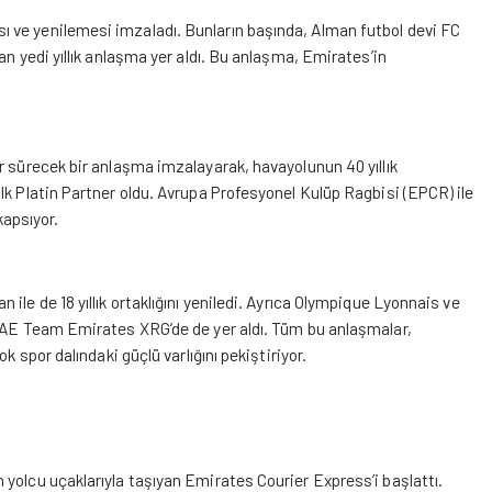
 ve yenilemesi imzaladı. Bunların başında, Alman futbol devi FC
an yedi yıllık anlaşma yer aldı. Bu anlaşma, Emirates’in
r sürecek bir anlaşma imzalayarak, havayolunun 40 yıllık
lk Platin Partner oldu. Avrupa Profesyonel Kulüp Ragbisi (EPCR) ile
kapsıyor.
le de 18 yıllık ortaklığını yeniledi. Ayrıca Olympique Lyonnais ve
 UAE Team Emirates XRG’de de yer aldı. Tüm bu anlaşmalar,
k spor dalındaki güçlü varlığını pekiştiriyor.
yolcu uçaklarıyla taşıyan Emirates Courier Express’i başlattı.