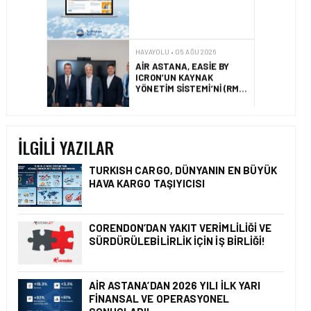
AIR ASTANA, EASIE BY
ICRON’UN KAYNAK
YÖNETIM SISTEMI’NI (RMS)
CANLIYA ALDI
HAVAYOLU • 30 TEM 2026
BAKÜ – KARS DIREKT
UÇUŞLARI RESMEN
BAŞLADI
İLGILI YAZILAR
TURKISH CARGO, DÜNYANIN EN BÜYÜK
HAVA KARGO TAŞIYICISI
HAVAYOLU • 05 AĞU 2026
CORENDON’DAN YAKIT
VERIMLILIĞI VE
CORENDON’DAN YAKIT VERIMLILIĞI VE
SÜRDÜRÜLEBILIRLIK IÇIN
SÜRDÜRÜLEBILIRLIK IÇIN İŞ BIRLIĞI!
İŞ BIRLIĞI!
AIR ASTANA’DAN 2026 YILI İLK YARI
FINANSAL VE OPERASYONEL
HAVAYOLU • 05 AĞU 2026