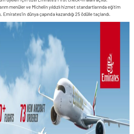
sarım menüler ve Michelin yıldızlı hizmet standartlarında eğitim
lı, Emirates’in dünya çapında kazandığı 25 ödülle taçlandı.