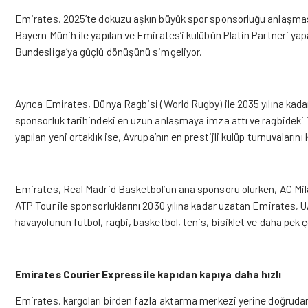
Emirates, 2025’te dokuzu aşkın büyük spor sponsorluğu anlaşması
Bayern Münih ile yapılan ve Emirates’i kulübün Platin Partneri yap
Bundesliga’ya güçlü dönüşünü simgeliyor.
Ayrıca Emirates, Dünya Ragbisi (World Rugby) ile 2035 yılına kada
sponsorluk tarihindeki en uzun anlaşmaya imza attı ve ragbideki i
yapılan yeni ortaklık ise, Avrupa’nın en prestijli kulüp turnuvalarını 
Emirates, Real Madrid Basketbol’un ana sponsoru olurken, AC Milan i
ATP Tour ile sponsorluklarını 2030 yılına kadar uzatan Emirates,
havayolunun futbol, ragbi, basketbol, tenis, bisiklet ve daha pek ço
Emirates Courier Express ile kapıdan kapıya daha hızlı
Emirates, kargoları birden fazla aktarma merkezi yerine doğrudan 