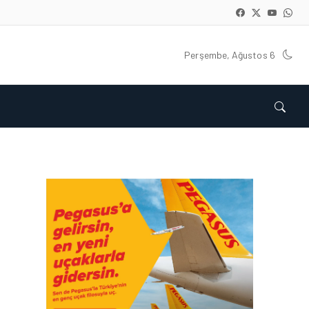
Perşembe, Ağustos 6
HAVAYOLU • 05 AĞU 2026
CORENDON’DAN YAKIT
VERIMLILIĞI VE
SÜRDÜRÜLEBILIRLIK IÇIN
İŞ BIRLIĞI!
HAVAYOLU • 05 AĞU 2026