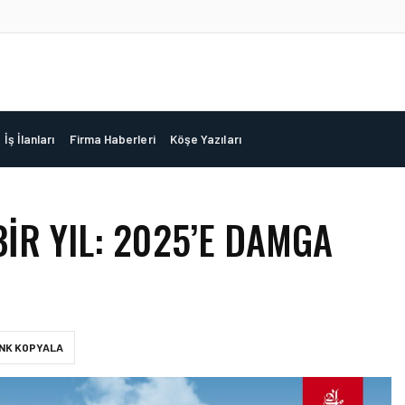
İş İlanları
Firma Haberleri
Köşe Yazıları
IR YIL: 2025’E DAMGA
INK KOPYALA