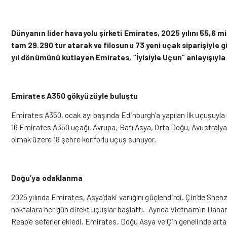
Dünyanın lider havayolu şirketi Emirates, 2025 yılını 55,6 m
tam 29.290 tur atarak ve filosunu 73 yeni uçak siparişiyle 
yıl dönümünü kutlayan Emirates,
“İyisiyle Uçun” anlayışıyl
Emirates A350 gökyüzüyle buluştu
Emirates A350, ocak ayı başında Edinburgh’a yapılan ilk uçuşuyla 
16 Emirates A350 uçağı, Avrupa, Batı Asya, Orta Doğu, Avustralya
olmak üzere 18 şehre konforlu uçuş sunuyor.
Doğu’ya odaklanma
2025 yılında Emirates, Asya’daki varlığını güçlendirdi. Çin’de Sh
noktalara her gün direkt uçuşlar başlattı. Ayrıca Vietnam’ın Da
Reap’e seferler ekledi. Emirates, Doğu Asya ve Çin genelinde artan