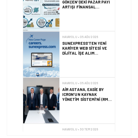
ARTIŞI FINANSAL
SONUÇLARI NASIL
ETKILEDI?
HAVAYOLU • 05 AĞU 2026
SUNEXPRESS’TEN YENI
KARIYER WEB SITESI VE
DIJITAL İŞE ALIM
PLATFORMU!
HAVAYOLU • 05 AĞU 2026
AIR ASTANA, EASIE BY
ICRON’UN KAYNAK
YÖNETIM SISTEMI’NI (RMS)
CANLIYA ALDI
HAVAYOLU • 30 TEM 2026
BAKÜ – KARS DIREKT
UÇUŞLARI RESMEN