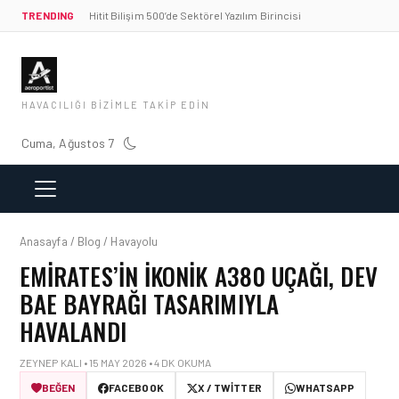
TRENDING
Hitit Bilişim 500’de Sektörel Yazılım Birincisi
HAVACILIĞI BIZIMLE TAKIP EDIN
Cuma, Ağustos 7
Anasayfa / Blog / Havayolu
EMIRATES’IN IKONIK A380 UÇAĞI, DEV
BAE BAYRAĞI TASARIMIYLA
HAVALANDI
ZEYNEP KALI • 15 MAY 2026 • 4 DK OKUMA
BEĞEN
FACEBOOK
X / TWITTER
WHATSAPP