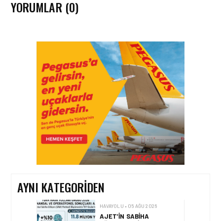
YORUMLAR (0)
HAVAYOLU • 05 AĞU 2026
CORENDON’DAN YAKIT
VERIMLILIĞI VE
SÜRDÜRÜLEBILIRLIK IÇIN
İŞ BIRLIĞI!
HAVAYOLU • 05 AĞU 2026
AIR ASTANA’DAN 2026
YILI İLK YARI FINANSAL
VE OPERASYONEL
SONUÇLARI!
AYNI KATEGORIDEN
HAVAYOLU • 05 AĞU 2026
AJET’IN SABIHA
GÖKÇEN’DEKI PAZAR PAYI