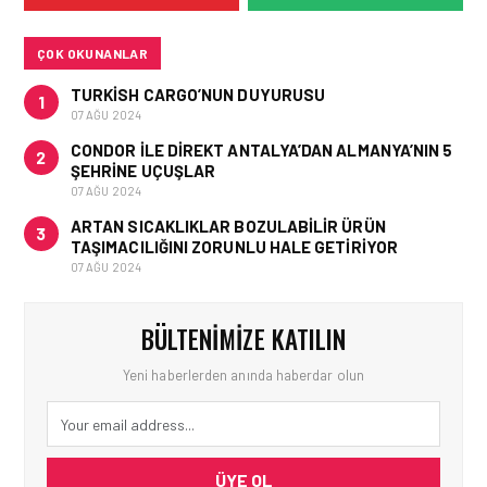
ARTIŞI FINANSAL
SONUÇLARI NASIL
ETKILEDI?
ÇOK OKUNANLAR
TURKISH CARGO’NUN DUYURUSU
1
07 AĞU 2024
CONDOR ILE DIREKT ANTALYA’DAN ALMANYA’NIN 5
2
ŞEHRINE UÇUŞLAR
07 AĞU 2024
ARTAN SICAKLIKLAR BOZULABILIR ÜRÜN
3
TAŞIMACILIĞINI ZORUNLU HALE GETIRIYOR
07 AĞU 2024
BÜLTENIMIZE KATILIN
Yeni haberlerden anında haberdar olun
ÜYE OL