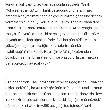
konuyla ilgili yaptığı açıklamada şunları söyledi: “Şeyh
Mohammed’in, BAE’nin birlik ve gücünü onurlandırmak
amacıyla bayrağımızı daha da görünür kılma çağrısına destek
vermekten gurur duyuyoruz. Kuruluşumuzdan bu yana tüm
Emirates uçakları, uçtukları her noktada BAE bayrağını gururla
taşıyor. Bu yeni tasarım, bize çok şey kazandıran ülkemize
duyduğumuz bağlılığın bir ifadesi ve her gün birlikte daha
yükseğe ulaşmayı seçtiğimizde nelerin mümkün
olabileceğinin bir kanıtı. Bayrağımız için gökyüzünden daha
büyük bir sahne, Emirates için ise onu gururla taşımaktan
daha büyük bir ayrıcalık yok.”
Özel tasarımda, BAE bayrağının renkleri uçağın her iki yanında
dikkat çekici üç boyutlu bir görünümle işlendi. Ulusal gururun
hareket eden bir sembolü haline gelen uçak, halihazırda New
York ve Brisbane seferlerinde kullanıldı. Uçağın, önümüzdeki
dönemde Emirates’in A380 uçuş ağı içerisindeki farklı