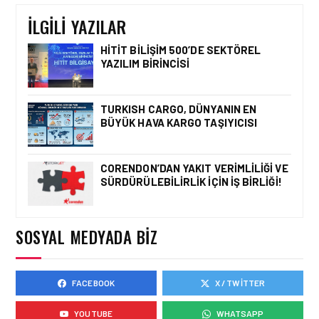
BAŞLADI
İLGILI YAZILAR
HITIT BILIŞIM 500’DE SEKTÖREL
YAZILIM BIRINCISI
HAVAYOLU • 05 AĞU 2026
CORENDON’DAN YAKIT
VERIMLILIĞI VE
TURKISH CARGO, DÜNYANIN EN
SÜRDÜRÜLEBILIRLIK IÇIN
BÜYÜK HAVA KARGO TAŞIYICISI
İŞ BIRLIĞI!
CORENDON’DAN YAKIT VERIMLILIĞI VE
SÜRDÜRÜLEBILIRLIK IÇIN İŞ BIRLIĞI!
HAVAYOLU • 05 AĞU 2026
AIR ASTANA’DAN 2026
YILI İLK YARI FINANSAL
VE OPERASYONEL
SOSYAL MEDYADA BIZ
SONUÇLARI!
FACEBOOK
X / TWITTER
HAVAYOLU • 05 AĞU 2026
AJET’IN SABIHA
YOUTUBE
WHATSAPP
GÖKÇEN’DEKI PAZAR PAYI