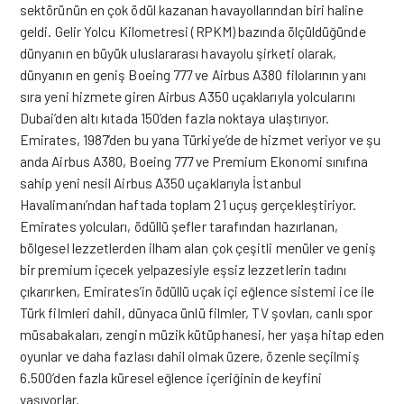
sektörünün en çok ödül kazanan havayollarından biri haline
geldi. Gelir Yolcu Kilometresi (RPKM) bazında ölçüldüğünde
dünyanın en büyük uluslararası havayolu şirketi olarak,
dünyanın en geniş Boeing 777 ve Airbus A380 filolarının yanı
sıra yeni hizmete giren Airbus A350 uçaklarıyla yolcularını
Dubai’den altı kıtada 150’den fazla noktaya ulaştırıyor.
Emirates, 1987’den bu yana Türkiye’de de hizmet veriyor ve şu
anda Airbus A380, Boeing 777 ve Premium Ekonomi sınıfına
sahip yeni nesil Airbus A350 uçaklarıyla İstanbul
Havalimanı’ndan haftada toplam 21 uçuş gerçekleştiriyor.
Emirates yolcuları, ödüllü şefler tarafından hazırlanan,
bölgesel lezzetlerden ilham alan çok çeşitli menüler ve geniş
bir premium içecek yelpazesiyle eşsiz lezzetlerin tadını
çıkarırken, Emirates’in ödüllü uçak içi eğlence sistemi ice ile
Türk filmleri dahil, dünyaca ünlü filmler, TV şovları, canlı spor
müsabakaları, zengin müzik kütüphanesi, her yaşa hitap eden
oyunlar ve daha fazlası dahil olmak üzere, özenle seçilmiş
6.500’den fazla küresel eğlence içeriğinin de keyfini
yaşıyorlar.