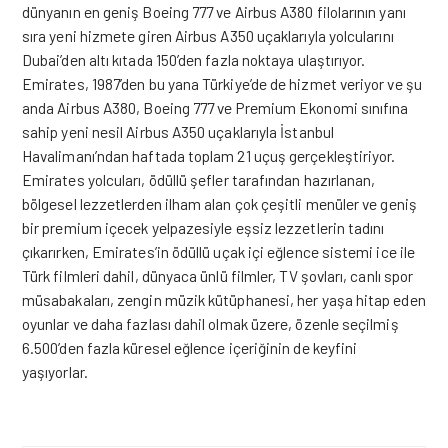
dünyanın en geniş Boeing 777 ve Airbus A380 filolarının yanı
sıra yeni hizmete giren Airbus A350 uçaklarıyla yolcularını
Dubai’den altı kıtada 150’den fazla noktaya ulaştırıyor.
Emirates, 1987’den bu yana Türkiye’de de hizmet veriyor ve şu
anda Airbus A380, Boeing 777 ve Premium Ekonomi sınıfına
sahip yeni nesil Airbus A350 uçaklarıyla İstanbul
Havalimanı’ndan haftada toplam 21 uçuş gerçekleştiriyor.
Emirates yolcuları, ödüllü şefler tarafından hazırlanan,
bölgesel lezzetlerden ilham alan çok çeşitli menüler ve geniş
bir premium içecek yelpazesiyle eşsiz lezzetlerin tadını
çıkarırken, Emirates’in ödüllü uçak içi eğlence sistemi ice ile
Türk filmleri dahil, dünyaca ünlü filmler, TV şovları, canlı spor
müsabakaları, zengin müzik kütüphanesi, her yaşa hitap eden
oyunlar ve daha fazlası dahil olmak üzere, özenle seçilmiş
6.500’den fazla küresel eğlence içeriğinin de keyfini
yaşıyorlar.