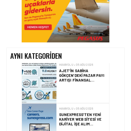
HAVAYOLU • 05 AĞU 2026
AIR ASTANA’DAN 2026
YILI İLK YARI FINANSAL
VE OPERASYONEL
SONUÇLARI!
AYNI KATEGORIDEN
HAVAYOLU • 05 AĞU 2026
AJET’IN SABIHA
GÖKÇEN’DEKI PAZAR PAYI
ARTIŞI FINANSAL
SONUÇLARI NASIL
ETKILEDI?
HAVAYOLU • 05 AĞU 2026
SUNEXPRESS’TEN YENI
KARIYER WEB SITESI VE
DIJITAL İŞE ALIM
PLATFORMU!