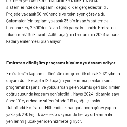
bölmeler yeniden konumlandırılırken; elektrik ve su
sistemlerinde de kapsamlı değişiklikler gerçekleştirildi.
Projede yaklaşık 50 mühendis ve teknisyen görev aldı.
Çalışmalar için toplam yaklaşık 35 bin insan/saat emek
harcanırken, 2.500’den fazla farklı parça kullanıldı. Emirates
filosundaki 15 iki sınıflı A380 uçağının tamamının 2026 sonuna
kadar yenilenmesi planlanıyor.
Emirates dönüşüm programı büyümeye devam ediyor
Emirates’in kapsamlı dönüşüm programı ilk olarak 2021 yılında
duyuruldu. İlk etapta 120 uçağın yenilenmesi planlanırken,
programın başarısı ve yolculardan gelen olumlu geri bildirimler
doğrultusunda kapsam genişletildi. Mayıs 2024 itibarıyla sayı
önce 191’e, ardından yıl içerisinde 219 uçağa çıkarıldı.
Dubai’deki Emirates Mühendislik hangarlarında görev yapan
yaklaşık 270 kişilik özel ekip sayesinde her ay ortalama iki
yenilenmiş uçak yeniden hizmete giriyor.