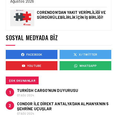
CORENDON’DAN YAKIT VERIMLILIĞI VE
SÜRDÜRÜLEBILIRLIK IÇIN İŞ BIRLIĞI!
HAVAYOLU • 05 AĞU 2026
AIR ASTANA’DAN 2026
YILI İLK YARI FINANSAL
VE OPERASYONEL
SOSYAL MEDYADA BIZ
SONUÇLARI!
FACEBOOK
X / TWITTER
HAVAYOLU • 05 AĞU 2026
AJET’IN SABIHA
YOUTUBE
WHATSAPP
GÖKÇEN’DEKI PAZAR PAYI
ARTIŞI FINANSAL
SONUÇLARI NASIL
ETKILEDI?
ÇOK OKUNANLAR
TURKISH CARGO’NUN DUYURUSU
1
07 AĞU 2024
CONDOR ILE DIREKT ANTALYA’DAN ALMANYA’NIN 5
2
ŞEHRINE UÇUŞLAR
07 AĞU 2024