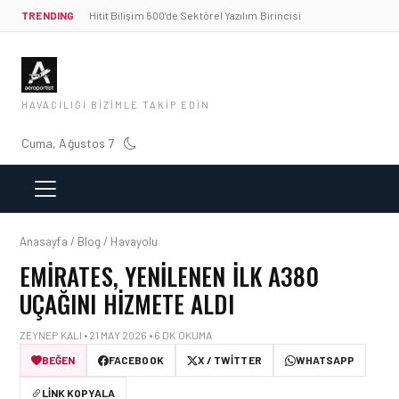
TRENDING
Hitit Bilişim 500’de Sektörel Yazılım Birincisi
HAVACILIĞI BIZIMLE TAKIP EDIN
Cuma, Ağustos 7
Anasayfa / Blog / Havayolu
EMIRATES, YENILENEN ILK A380
UÇAĞINI HIZMETE ALDI
ZEYNEP KALI • 21 MAY 2026 • 6 DK OKUMA
BEĞEN
FACEBOOK
X / TWITTER
WHATSAPP
LINK KOPYALA