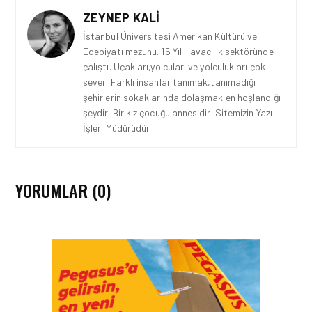
ZEYNEP KALI
İstanbul Üniversitesi Amerikan Kültürü ve
Edebiyatı mezunu. 15 Yıl Havacılık sektöründe
çalıştı. Uçakları,yolcuları ve yolculukları çok
sever. Farklı insanlar tanımak,tanımadığı
şehirlerin sokaklarında dolaşmak en hoşlandığı
şeydir. Bir kız çocuğu annesidir. Sitemizin Yazı
İşleri Müdürüdür
YORUMLAR (0)
HAVAYOLU • 05 AĞU 2026
CORENDON’DAN YAKIT
VERIMLILIĞI VE
SÜRDÜRÜLEBILIRLIK IÇIN
İŞ BIRLIĞI!